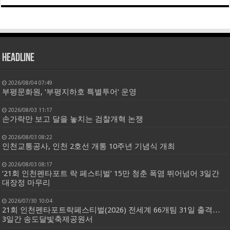
HEADLINE
2026/08/04 07:49
부평문화원, ‘부평지하호 특별투어’ 운영
2026/08/03 11:17
손가락만 보고 달을 놓치는 검찰개혁 논쟁
2026/08/03 08:22
인천교통공사, 인천 2호선 개통 10주년 기념식 개최
2026/08/03 08:17
‘21회 인천펜타포트 락 페스티벌’ 15만 청춘 폭염 뛰어넘어 3일간
대장정 마무리
2026/07/30 10:04
21회 인천펜타포트락페스티벌(2026) 전세계 66개팀 31일 출격…
3일간 송도달빛축제공원서