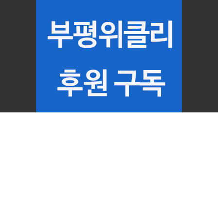
[제휴 언론]