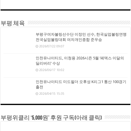
부평 체육
부평구여자볼링선수단 이정민 선수, 한국실업볼링연맹
전국실업볼링대회 여자개인종합 준우승
2026/07/22 09:07
인천유나이티드, 이청용 2026시즌 5월 ‘페덱스 이달의
딜리버리’ 수상
2026/06/17 10:02
인천유나이티드 미드필더 오후성 K리그1 통산 100경기
출전
2026/04/15 15:35
부평위클리 ‘5,000원’ 후원 구독(아래 클릭)