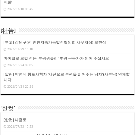
지화’
2026/07/10 08:45
[社告]
[부고] 강원구(전 인천지속가능발전협의회 사무처장) 모친상
2026/07/29 15:18
마이크로 로컬 전문 ‘부평위클리’ 후원 구독자가 되어 주십시오
2026/06/24 09:05
[알림] 박명식 향토사학자 ‘사진으로 부평을 읽어주는 남자'(사부남) 연재합
니다
2026/04/21 20:26
‘한컷’
[한컷] 나홀로
2026/07/22 10:23