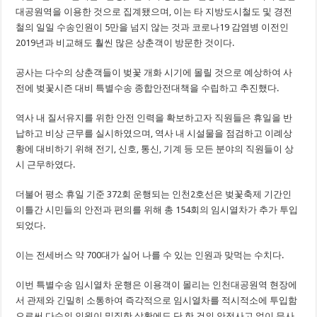
대공원역을 이용한 것으로 집계됐으며, 이는 타 지방도시철도 및 경전
철의 일일 수송인원이 5만을 넘지 않는 것과 코로나19 감염병 이전인
2019년과 비교해도 훨씬 많은 상춘객이 방문한 것이다.
공사는 다수의 상춘객들이 벚꽃 개화 시기에 몰릴 것으로 예상하여 사
전에 벚꽃시즌 대비 특별수송 종합안전대책을 수립하고 추진했다.
역사 내 질서유지를 위한 안전 인력을 확보하고자 직원들은 휴일을 반
납하고 비상 근무를 실시하였으며, 역사 내 시설물을 점검하고 이례상
황에 대비하기 위해 전기, 신호, 통신, 기계 등 모든 분야의 직원들이 상
시 근무하였다.
더불어 평소 휴일 기준 372회 운행되는 인천2호선은 벚꽃축제 기간인
이틀간 시민들의 안전과 편의를 위해 총 154회의 임시열차가 추가 투입
되었다.
이는 전세버스 약 700대가 실어 나를 수 있는 인원과 맞먹는 수치다.
이번 특별수송 임시열차 운행은 이용객이 몰리는 인천대공원역 현장에
서 관제와 긴밀히 소통하여 즉각적으로 임시열차를 적시적소에 투입함
으로써 다수의 인원이 밀집한 상황에도 단 한 건의 안전사고 없이 무사