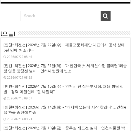
[오늘]
[인천=최전선] 2026년 7월 22일(수) – 제물포문화재단 대표이사 공석 상태
5년 만에 해소되나
2026/07/22 08:45
[인천=최전선] 2026년 7월 21일(화) – ‘대한민국 첫 세계선수권 금메달’ 레슬
링 영웅 장창선 별세…인하대병원에 빈소
2026/07/21 08:35
[인천=최전선] 2026년 7월 15일(수) – 인천시 전 정무부시장, 채용 청탁 적
발…경력 미달인데 “잘 봐달라”
2026/07/15 09:07
[인천=최전선] 2026년 7월 14일(화) – “캐시백 없는데 시장 찾겠나”…인천e
음 환급 중단에 한숨
2026/07/14 08:21
[인천=최전선] 2026년 7월 10일(금) – 중투심 재도전 실패…인천식물원 ‘백