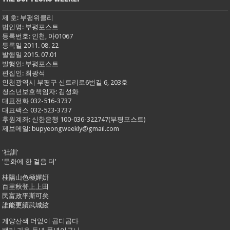
제 호: 부평위클리
법인명: 부평포스트
등록번호: 인천, 아01067
등록일 2011. 08. 22
발행일 2015. 07.01
발행인: 부평포스트
편집인: 최광석
인천광역시 부평구 신트리로6번길 6, 203호
청소년보호책임자: 김성화
대표전화 032-516-3737
대표팩스 032-523-3737
후원계좌: 신한은행 100-036-322747(부평포스트)
제보메일: bupyeongweekly@gmail.com
'社訓'
'문화에 한 걸음 더'
桂陽山色極嬋姸
百里秋登上上田
民富政平斯可矣
誰能更續武城絃
계양산색 더없이 곱디곱다