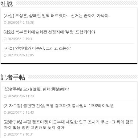
社說
[사설] 도성훈, 샴페인 일찍 터트렸다…선거는 끝까지 가봐야
2026/05/12 15:38
[社說] 북부문화예술회관 선정지에 ‘부평’ 포함되어야
2024/05/19 19:31
[사설] 인하대와 이승만, 그리고 조봉암
2023/03/26 13:05
記者手帖
[記者手帖] 오기(傲氣) 탄핵(彈劾)해야
2024/05/06 11:29
[기자수첩] 불편한 진실, 부평 캠프마켓 총사업비 1조3백 여억원
2022/07/10 16:43
[記者手帖] 부평 캠프마켓 미군부대 세밀한 연구 조사가 우선.. 그 뒤에 캠프
마켓 활용 방안 고민해도 늦지 않아
2022/01/19 10:31