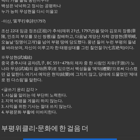
백리 가을 들녘 풍년이구나
백성은 넉넉하고 정사는 공평하나
누가 능히 무성현을 다시 이을꼬
-이산, ‘富平行幸詩’(1797)
조선 22대 임금 정조(正祖)가 추석(재위 21년, 1797년)을 맞아 김포의 장릉(章
陵, 인조의 부모를 모신 쌍릉)을 참배하고, 다음날 계양산 자락 경명현(景明峴,
오늘날 ‘징맹이고개’)을 넘어 부평 땅에 당도했다. 풍년 들어 누런 부평의 들녘
을 바라보며, 자신이 이루고자 한 태평성대를 그린 칠언절구(七言絶句)이다.
※무성현(武城絃)
중국 춘추시대 공자(孔子, BC 551~479)의 제자 중 한 사람인 자유(子游)가 노
나라 무성(武城)의 읍재(邑宰)로 있으면서 백성들을 ‘예악(禮樂)’으로써 다스렸
던 걸 말한다. 여기서 예악은 현악(絃樂)에 그치지 않고, 당대에 드물었던 ‘제대
로 된 다스림’을 말한다.
<글쓰기 윤리 감각 >
1. 사실을 알리는 데 부단히 노력한다.
2. 지역 비평을 게을리 하지 않는다.
3. 사익을 위한 기사는 절대 쓰지 않는다.
4. 부평문화 부활에 이바지한다.
부평위클리-문화에 한 걸음 더