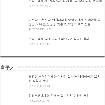
부평구의회 제276회 임시회 개회…제10대 의회 첫 집회
2026/07/07 09:28
민주당 인천시당, 인천시의원 부평구선거구 강순화, 김
동민, 노태손, 신진영, 박흥석, 박종혁 후보 선출
2026/04/17 14:53
부평구의회, 의원발의 조례안 2건 상임위 통과
2026/03/25 11:03
富平人
조진형 부평장학재단 이사장, 24년째 대학생에게 26억
원 장학금 전달
2026/04/20 09:18
인천부흥초 ‘3회 선배님 칠순잔치’ 성황리 개최
2026/02/09 17:41