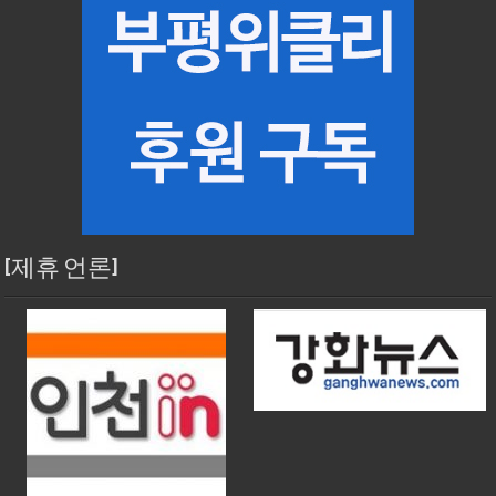
[제휴 언론]