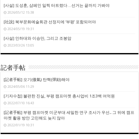
[사설] 도성훈, 샴페인 일찍 터트렸다…선거는 끝까지 가봐야
2026/05/12 15:38
[社說] 북부문화예술회관 선정지에 ‘부평’ 포함되어야
2024/05/19 19:31
[사설] 인하대와 이승만, 그리고 조봉암
2023/03/26 13:05
記者手帖
[記者手帖] 오기(傲氣) 탄핵(彈劾)해야
2024/05/06 11:29
[기자수첩] 불편한 진실, 부평 캠프마켓 총사업비 1조3백 여억원
2022/07/10 16:43
[記者手帖] 부평 캠프마켓 미군부대 세밀한 연구 조사가 우선.. 그 뒤에 캠프
마켓 활용 방안 고민해도 늦지 않아
2022/01/19 10:31