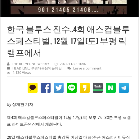
한국 블루스 진수..4회 애스컴블루
스페스티벌, 12월 17일(토) 부평 락
램프에서
THE BUPYEONG WEEKLY
2022/11/28 16:02
HEAD LINE
,
부평대중음악둘레길
Leave a comment
1,130 Views
by 정재환 기자
제4회 애스컴블루스페스티벌이 12월 17일(토) 오후 7시 30분 부평 락캠
프 라이브공연장에서 개최된다.
28일 애스컴블루스페스티벌 총감독 이장열 대표(주관 애스컴시티뮤직