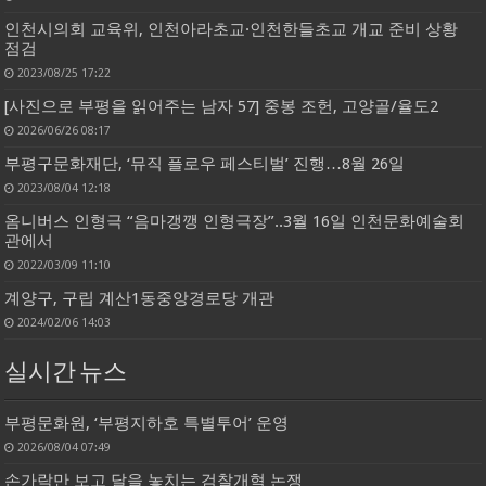
인천시의회 교육위, 인천아라초교·인천한들초교 개교 준비 상황
점검
2023/08/25 17:22
[사진으로 부평을 읽어주는 남자 57] 중봉 조헌, 고양골/율도2
2026/06/26 08:17
부평구문화재단, ‘뮤직 플로우 페스티벌’ 진행…8월 26일
2023/08/04 12:18
옴니버스 인형극 “음마갱깽 인형극장”..3월 16일 인천문화예술회
관에서
2022/03/09 11:10
계양구, 구립 계산1동중앙경로당 개관
2024/02/06 14:03
실시간 뉴스
부평문화원, ‘부평지하호 특별투어’ 운영
2026/08/04 07:49
손가락만 보고 달을 놓치는 검찰개혁 논쟁