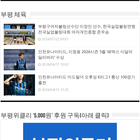
부평 체육
부평구여자볼링선수단 이정민 선수, 한국실업볼링연맹
전국실업볼링대회 여자개인종합 준우승
2026/07/22 09:07
인천유나이티드, 이청용 2026시즌 5월 ‘페덱스 이달의
딜리버리’ 수상
2026/06/17 10:02
인천유나이티드 미드필더 오후성 K리그1 통산 100경기
출전
2026/04/15 15:35
부평위클리 ‘5,000원’ 후원 구독(아래 클릭)