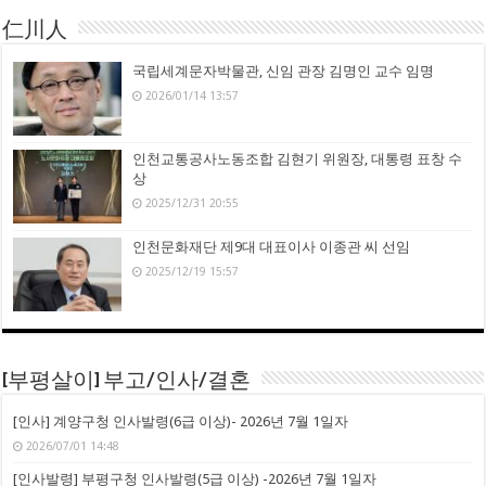
仁川人
국립세계문자박물관, 신임 관장 김명인 교수 임명
2026/01/14 13:57
인천교통공사노동조합 김현기 위원장, 대통령 표창 수
상
2025/12/31 20:55
인천문화재단 제9대 대표이사 이종관 씨 선임
2025/12/19 15:57
[부평살이] 부고/인사/결혼
[인사] 계양구청 인사발령(6급 이상)- 2026년 7월 1일자
2026/07/01 14:48
[인사발령] 부평구청 인사발령(5급 이상) -2026년 7월 1일자