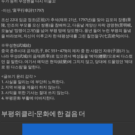
누가 능히 무성현을 다시 이을꼬
-이산, ‘富平行幸詩’(1797)
조선 22대 임금 정조(正祖)가 추석(재위 21년, 1797년)을 맞아 김포의 장릉(章
陵, 인조의 부모를 모신 쌍릉)을 참배하고, 다음날 계양산 자락 경명현(景明峴,
오늘날 ‘징맹이고개’)을 넘어 부평 땅에 당도했다. 풍년 들어 누런 부평의 들녘
을 바라보며, 자신이 이루고자 한 태평성대를 그린 칠언절구(七言絶句)이다.
※무성현(武城絃)
중국 춘추시대 공자(孔子, BC 551~479)의 제자 중 한 사람인 자유(子游)가 노
나라 무성(武城)의 읍재(邑宰)로 있으면서 백성들을 ‘예악(禮樂)’으로써 다스렸
던 걸 말한다. 여기서 예악은 현악(絃樂)에 그치지 않고, 당대에 드물었던 ‘제대
로 된 다스림’을 말한다.
<글쓰기 윤리 감각 >
1. 사실을 알리는 데 부단히 노력한다.
2. 지역 비평을 게을리 하지 않는다.
3. 사익을 위한 기사는 절대 쓰지 않는다.
4. 부평문화 부활에 이바지한다.
부평위클리-문화에 한 걸음 더