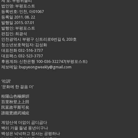
제 호: 부평위클리
법인명: 부평포스트
등록번호: 인천, 아01067
등록일 2011. 08. 22
발행일 2015. 07.01
발행인: 부평포스트
편집인: 최광석
인천광역시 부평구 신트리로6번길 6, 203호
청소년보호책임자: 김성화
대표전화 032-516-3737
대표팩스 032-523-3737
후원계좌: 신한은행 100-036-322747(부평포스트)
제보메일: bupyeongweekly@gmail.com
'社訓'
'문화에 한 걸음 더'
桂陽山色極嬋姸
百里秋登上上田
民富政平斯可矣
誰能更續武城絃
계양산색 더없이 곱디곱다
백리 가을 들녘 풍년이구나
백성은 넉넉하고 정사는 공평하나