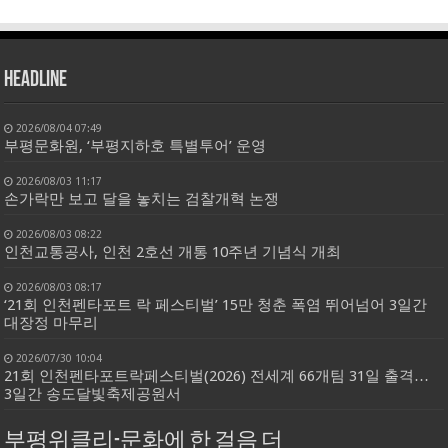
HEADLINE
2026/08/04 07:49
부평문화원, ‘부평지하호 특별투어’ 운영
2026/08/03 11:17
손가락만 보고 달을 놓치는 검찰개혁 논쟁
2026/08/03 08:22
인천교통공사, 인천 2호선 개통 10주년 기념식 개최
2026/08/03 08:17
‘21회 인천펜타포트 락 페스티벌’ 15만 청춘 폭염 뛰어넘어 3일간
대장정 마무리
2026/07/30 10:04
21회 인천펜타포트락페스티벌(2026) 전세계 66개팀 31일 출격…
3일간 송도달빛축제공원서
부평위클리-문화에 한 걸음 더