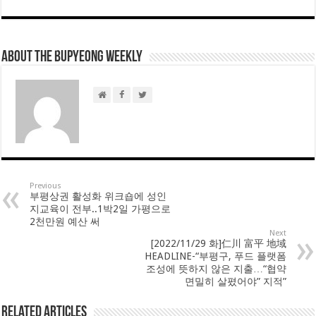
About THE BUPYEONG WEEKLY
Previous
부평상권 활성화 위크숍에 성인
지교육이 전부..1박2일 가평으로
2천만원 예산 써
Next
[2022/11/29 화]仁川 富平 地域
HEADLINE-“부평구, 푸드 플랫폼
조성에 뜻하지 않은 지출…“협약
면밀히 살폈어야” 지적”
Related Articles