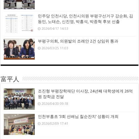
민주당 인천시당, 인천시의원 부평구선거구 강순화, 김
동민, 노태손, 신진영, 박흥석, 박종혁 후보 선출
2026/04/17 14:53
부평구의회, 의원발의 조례안 2건 상임위 통과
2026/03/25 11:03
富平人
조진형 부평장학재단 이사장, 24년째 대학생에게 26억
원 장학금 전달
2026/04/20 09:18
인천부흥초 ‘3회 선배님 칠순잔치’ 성황리 개최
2026/02/09 17:41