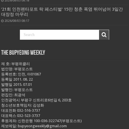
2026/08/03 08:18
‘21회 인천펜타포트 락 페스티벌’ 15만 청춘 폭염 뛰어넘어 3일간
대장정 마무리
2026/08/03 08:17
THE BUPYEONG WEEKLY
제 호: 부평위클리
법인명: 부평포스트
등록번호: 인천, 아01067
등록일 2011. 08. 22
발행일 2015. 07.01
발행인: 부평포스트
편집인: 최광석
인천광역시 부평구 신트리로6번길 6, 203호
청소년보호책임자: 김성화
대표전화 032-516-3737
대표팩스 032-523-3737
후원계좌: 신한은행 100-036-322747(부평포스트)
제보메일: bupyeongweekly@gmail.com