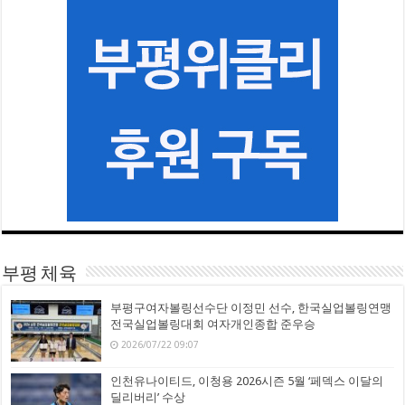
부평 체육
부평구여자볼링선수단 이정민 선수, 한국실업볼링연맹
전국실업볼링대회 여자개인종합 준우승
2026/07/22 09:07
인천유나이티드, 이청용 2026시즌 5월 ‘페덱스 이달의
딜리버리’ 수상