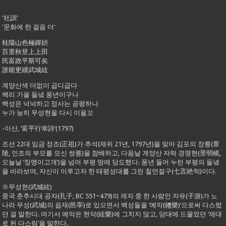
'社訓'
'문화에 한 걸음 더'
桂陽山色極嬋姸
百里秋登上上田
民富政平斯可矣
誰能更續武城絃
계양산색 더없이 곱디곱다
백리 가을 들녘 풍년이구나
백성은 넉넉하고 정사는 공평하나
누가 능히 무성현을 다시 이을꼬
-이산, ‘富平行幸詩’(1797)
조선 22대 임금 정조(正祖)가 추석(재위 21년, 1797년)을 맞아 김포의 장릉(章
陵, 인조의 부모를 모신 쌍릉)을 참배하고, 다음날 계양산 자락 경명현(景明峴,
오늘날 ‘징맹이고개’)을 넘어 부평 땅에 당도했다. 풍년 들어 누런 부평의 들녘
을 바라보며, 자신이 이루고자 한 태평성대를 그린 칠언절구(七言絶句)이다.
※무성현(武城絃)
중국 춘추시대 공자(孔子, BC 551~479)의 제자 중 한 사람인 자유(子游)가 노
나라 무성(武城)의 읍재(邑宰)로 있으면서 백성들을 ‘예악(禮樂)’으로써 다스렸
던 걸 말한다. 여기서 예악은 현악(絃樂)에 그치지 않고, 당대에 드물었던 ‘제대
로 된 다스림’을 말한다.