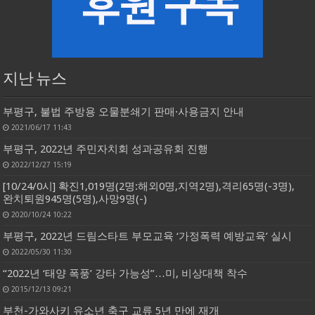
지난 뉴스
부평구, 불법 주방용 오물분쇄기 판매·사용금지 안내
2021/06/17 11:43
부평구, 2022년 주민자치회 성과공유회 진행
2022/12/27 15:19
[10/24/0시] 확진1,019명(2명:해외0명,지역2명),격리65명(-3명),
완치퇴원945명(5명),사망9명(-)
2020/10/24 10:22
부평구, 2022년 드림스타트 부모교육 ‘가정폭력 예방교육’ 실시
2022/05/30 11:30
“2022년 ‘태양 폭풍’ 강타 가능성”…미, 비상대책 착수
2015/12/13 09:21
부천-가와사키 유소년 축구 교류 5년 만에 재개