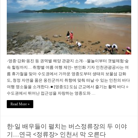
-영종·강화·옹진 등 권역별 해양 관광지 소개- -물놀이부터 갯벌체험·숲
속 힐링까지… 취향별 여름 여행 제안- 변인화 기자 인천관광공사는 여
름 휴가철을 맞아 수도권에서 가까운 영종도부터 생태의 보물섬 강화
도, 청정 자연을 품은 옹진군까지 취향에 맞춰 떠날 수 있는 인천의 바다
여행 명소들을 소개한다. ■ [영종도] 도심 근교에서 즐기는 활력 바다 ○
수도권에서 뛰어난 접근성을 자랑하는 영종도와 …
Read More »
한·일 배우들이 펼치는 버스정류장의 두 이야
기…연극 <정류장> 인천서 막 오른다