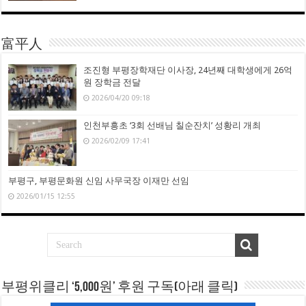
富平人
조진형 부평장학재단 이사장, 24년째 대학생에게 26억
원 장학금 전달
2026/04/20 09:18
인천부흥초 ‘3회 선배님 칠순잔치’ 성황리 개최
2026/02/09 17:41
부평구, 부평문화원 신임 사무국장 이재만 선임
2026/01/15 12:55
부평위클리 ‘5,000원’ 후원 구독(아래 클릭)