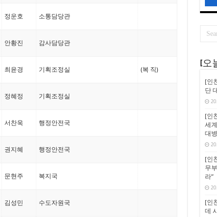
정운호
소통담당관
안황진
감사담당관
[오
최윤경
기획조정실
(복 직)
[인
단 
정혜정
기획조정실
20
[인천
서찬욱
행정안전국
세계
대병
20
권지혜
행정안전국
[인천
무부
문현주
복지국
라”
20
[인천
김성민
수도자원국
데 