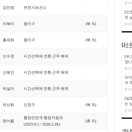
20
강진영
부천시보건소
[인천
전 
이혜미
원미구
(복 직)
20
홍세희
원미구
(복 직)
[社
신수경
시간선택제 전환 근무 해제
[부
장)
20
신혜인
시간선택제 전환 근무 해제
마이
어 
박설아
시간선택제 전환 근무 해제
20
[알
는 
유선화
오정구
(복 직)
20
행정안전국 행정지원과
한아름
(휴 직)
(2025.9.1.~2026.2.28.)