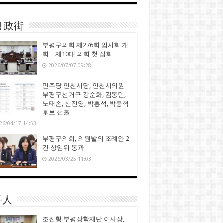
 政街
부평구의회 제276회 임시회 개
회…제10대 의회 첫 집회
2026/07/07 09:28
민주당 인천시당, 인천시의원
부평구선거구 강순화, 김동민,
노태손, 신진영, 박흥석, 박종혁
후보 선출
26/04/17 14:53
부평구의회, 의원발의 조례안 2
건 상임위 통과
2026/03/25 11:03
平人
조진형 부평장학재단 이사장,