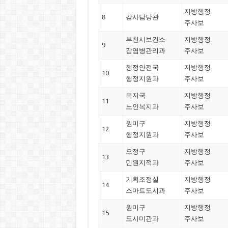
지방행정
8
감사담당관
주사보
부천시보건소
지방행정
9
감염병관리과
주사보
행정안전국
지방행정
10
행정지원과
주사보
복지국
지방행정
11
노인복지과
주사보
원미구
지방행정
12
행정지원과
주사보
오정구
지방행정
13
민원지적과
주사보
기획조정실
지방행정
14
스마트도시과
주사보
원미구
지방행정
15
도시미관과
주사보