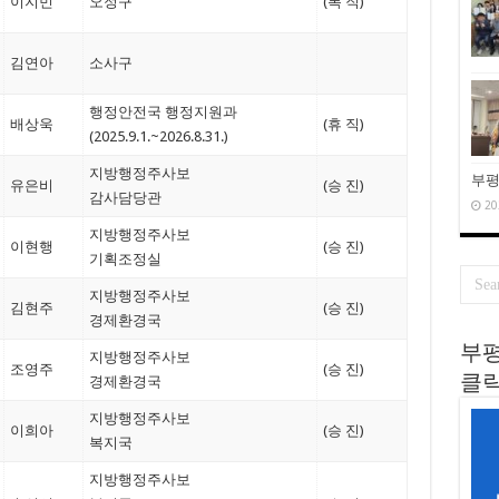
이지민
오정구
(복 직)
김연아
소사구
행정안전국 행정지원과
배상욱
(휴 직)
(2025.9.1.~2026.8.31.)
지방행정주사보
부평
유은비
(승 진)
감사담당관
20
지방행정주사보
이현행
(승 진)
기획조정실
지방행정주사보
김현주
(승 진)
경제환경국
부평
지방행정주사보
조영주
(승 진)
경제환경국
클릭
지방행정주사보
이희아
(승 진)
복지국
지방행정주사보