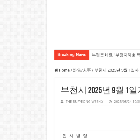
Breaking News
부평문화원, ‘부평지하호 
손가락만 보고 달을 놓치는
Home
/
訃告/人事
/
부천시 2025년 9월 1일자
부천시 2025년 9월 1
THE BUPYEONG WEEKLY
2025/08/24 10:3
인 사 발 령