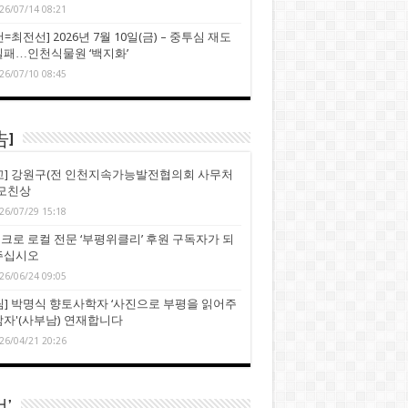
26/07/14 08:21
=최전선] 2026년 7월 10일(금) – 중투심 재도
실패…인천식물원 ‘백지화’
26/07/10 08:45
告]
고] 강원구(전 인천지속가능발전협의회 사무처
 모친상
26/07/29 15:18
크로 로컬 전문 ‘부평위클리’ 후원 구독자가 되
주십시오
26/06/24 09:05
림] 박명식 향토사학자 ‘사진으로 부평을 읽어주
남자'(사부남) 연재합니다
26/04/21 20:26