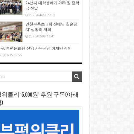
24년째 대학생에게 26억원 장학
금 전달
2026/04/20 09:18
인천부흥초 ‘3회 선배님 칠순잔
치’ 성황리 개최
2026/02/09 17:41
구, 부평문화원 신임 사무국장 이재만 선임
26/01/15 12:55
위클리 ‘5,000원’ 후원 구독(아래
)