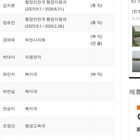
‘한
행정안전국 행정지원과
김지호
(휴 직)
(2025.9.1.~2026.8.31.)
[한
20
행정안전국 행정지원과
정유진
(휴 직)
(2025.9.1.~2026.2.28.)
(복 직)
권재욱
부천시의회
(전 출)
박대식
의원면직
최인지
복지국
(복 직)
박연실
복지국
제휴
연승미
복지국
조영선
평생교육국