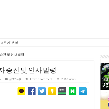
특별투어’ 운영
 검찰개혁 논쟁
 승진 및 인사 발령
일자 승진 및 인사 발령
5
訃告/人事
Leave a comment
2,167 Views