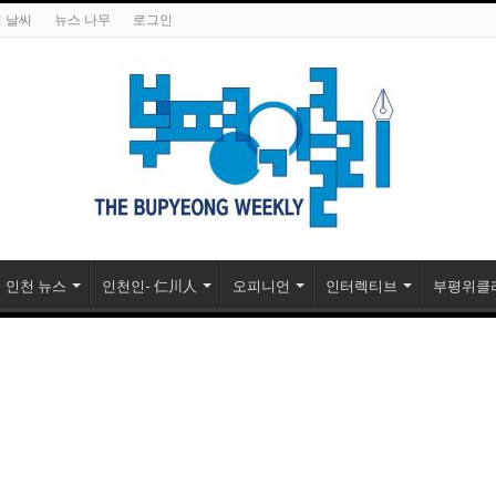
 날씨
뉴스 나무
로그인
인천 뉴스
인천인- 仁川人
오피니언
인터렉티브
부평위클