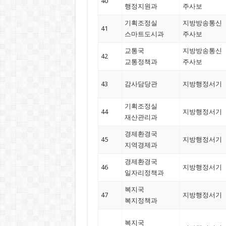
40
행정지원과
주사보
기획조정실
지방방송통신
41
스마트도시과
주사보
교통국
지방방송통신
42
교통정책과
주사보
43
감사담당관
지방행정서기
기획조정실
44
지방행정서기
재산관리과
경제환경국
45
지방행정서기
지역경제과
경제환경국
46
지방행정서기
일자리정책과
복지국
47
지방행정서기
복지정책과
복지국