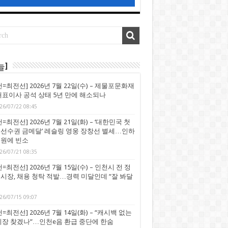
늘]
천=최전선] 2026년 7월 22일(수) – 제물포문화재
대표이사 공석 상태 5년 만에 해소되나
26/07/22 08:45
=최전선] 2026년 7월 21일(화) – ‘대한민국 첫
선수권 금메달’ 레슬링 영웅 장창선 별세…인하
원에 빈소
26/07/21 08:35
=최전선] 2026년 7월 15일(수) – 인천시 전 정
시장, 채용 청탁 적발…경력 미달인데 “잘 봐달
26/07/15 09:07
=최전선] 2026년 7월 14일(화) – “캐시백 없는
시장 찾겠나”…인천e음 환급 중단에 한숨