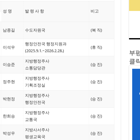
성 명
발 령 사 항
비고
남종길
수도자원국
(복 직)
행정안전국 행정지원과
이석우
(휴 직)
(2025.9.1.~2026.2.28.)
부평
클릭
지방행정주사
이승준
(승 진)
소통담당관
지방행정주사
정주현
(승 진)
기획조정실
지방행정주사
박현정
(승 진)
행정안전국
지방행정주사
한희승
(승 진)
교통국
지방사서주사
박성우
(승 진)
평생교육국