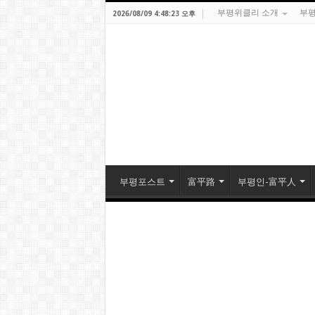
부평위클리 소개
부평
2026/08/09 4:48:23 오후
부평포스트
富平路
부평인-富平人