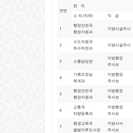
현 직
연번
소 속 (직위)
직 급
행정안전국
1
지방시설주사
행정지원과
수도자원국
2
지방시설주사
하수하천과
지방행정
3
소통담당관
주사보
기획조정실
지방행정
4
회계과
주사보
행정안전국
지방행정
5
행정지원과
주사보
교통국
지방행정
6
차량등록과
주사보
평생교육국
지방사서
7
별빛마루도서관
주사보