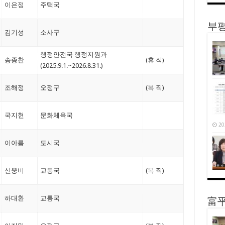
이은정
주택국
부평
김기성
소사구
행정안전국 행정지원과
송종찬
(휴 직)
(2025.9.1.~2026.8.31.)
조해정
오정구
(복 직)
국지현
문화체육국
20
이아름
도시국
신웅비
교통국
(복 직)
하대환
교통국
富