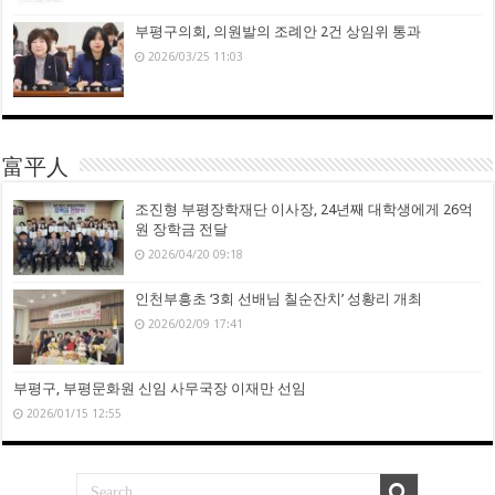
부평구의회, 의원발의 조례안 2건 상임위 통과
2026/03/25 11:03
富平人
조진형 부평장학재단 이사장, 24년째 대학생에게 26억
원 장학금 전달
2026/04/20 09:18
인천부흥초 ‘3회 선배님 칠순잔치’ 성황리 개최
2026/02/09 17:41
부평구, 부평문화원 신임 사무국장 이재만 선임
2026/01/15 12:55