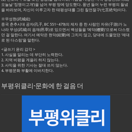
오늘날 ‘징맹이고개’)을 넘어 부평 땅에 당도했다. 풍년 들어 누런 부평의 들녘
을 바라보며, 자신이 이루고자 한 태평성대를 그린 칠언절구(七言絶句)이다.
※무성현(武城絃)
중국 춘추시대 공자(孔子, BC 551~479)의 제자 중 한 사람인 자유(子游)가 노
나라 무성(武城)의 읍재(邑宰)로 있으면서 백성들을 ‘예악(禮樂)’으로써 다스렸
던 걸 말한다. 여기서 예악은 현악(絃樂)에 그치지 않고, 당대에 드물었던 ‘제대
로 된 다스림’을 말한다.
<글쓰기 윤리 감각 >
1. 사실을 알리는 데 부단히 노력한다.
2. 지역 비평을 게을리 하지 않는다.
3. 사익을 위한 기사는 절대 쓰지 않는다.
4. 부평문화 부활에 이바지한다.
부평위클리-문화에 한 걸음 더