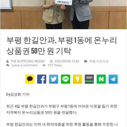
부평 한길안과, 부평1동에 온누리
상품권 50만 원 기탁
THE BUPYEONG WEEKLY
2023/09/06 15:46
부평 이모저모
Leave a comment
977 Views
by김성화 기자
최근 4일 부평 한길안과가 부평구 부평1동에 어려운 이웃을 돕기 위한
지역복지 온누리상품권 50만 원을 전달했다.
부평 한길안과는 지역 내 취약계층을 위한 후원 활동을 통해 꾸준한 나