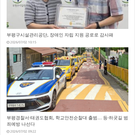
부평구시설관리공단, 장애인 자립 지원 공로로 감사패
2026/07/02 10:15
부평경찰서·태권도협회, 학교안전순찰대 출범… 등·하굣길 범
죄예방 나선다
2026/07/02 09:22