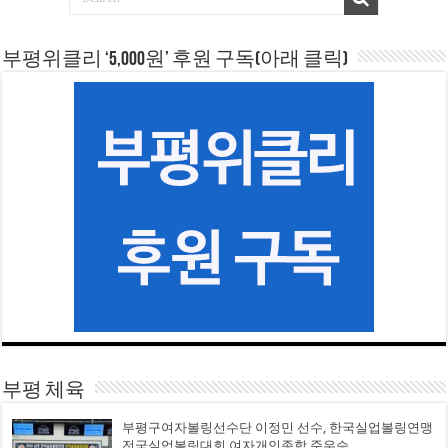
부평위클리 ‘5,000원’ 후원 구독(아래 클릭)
부평 체육
부평구여자볼링선수단 이정민 선수, 한국실업볼링연맹
전국실업볼링대회 여자개인종합 준우승