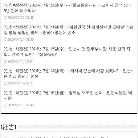
[인천=최전선] 2026년 7월 22일(수) – 제물포문화재단 대표이사 공석 상태
5년 만에 해소되나
2026/07/22 08:45
[인천=최전선] 2026년 7월 21일(화) – ‘대한민국 첫 세계선수권 금메달’ 레슬
링 영웅 장창선 별세…인하대병원에 빈소
2026/07/21 08:35
[인천=최전선] 2026년 7월 15일(수) – 인천시 전 정무부시장, 채용 청탁 적
발…경력 미달인데 “잘 봐달라”
2026/07/15 09:07
[인천=최전선] 2026년 7월 14일(화) – “캐시백 없는데 시장 찾겠나”…인천e
음 환급 중단에 한숨
2026/07/14 08:21
[인천=최전선] 2026년 7월 10일(금) – 중투심 재도전 실패…인천식물원 ‘백
지화’
2026/07/10 08:45
[社告]