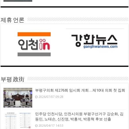
제휴 언론
부평 政街
부평구의회 제276회 임시회 개회…제10대 의회 첫 집회
2026/07/07 09:28
민주당 인천시당, 인천시의원 부평구선거구 강순화, 김
동민, 노태손, 신진영, 박흥석, 박종혁 후보 선출
2026/04/17 14:53