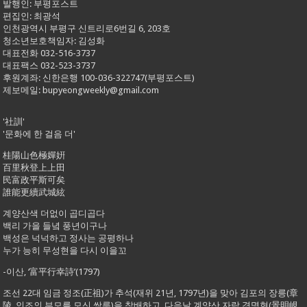
발행인: 부평포스트
편집인: 최광석
인천광역시 부평구 신트리로6번길 6, 203호
청소년보호책임자: 김성화
대표전화 032-516-3737
대표팩스 032-523-3737
후원계좌: 신한은행 100-036-322747(부평포스트)
제보메일: bupyeongweekly@gmail.com
'社訓'
'문화에 한 걸음 더'
桂陽山色極嬋姸
百里秋登上上田
民富政平斯可矣
誰能更續武城絃
계양산색 더없이 곱디곱다
백리 가을 들녘 풍년이구나
백성은 넉넉하고 정사는 공평하나
누가 능히 무성현을 다시 이을꼬
-이산, ‘富平行幸詩’(1797)
조선 22대 임금 정조(正祖)가 추석(재위 21년, 1797년)을 맞아 김포의 장릉(章
陵, 인조의 부모를 모신 쌍릉)을 참배하고, 다음날 계양산 자락 경명현(景明峴,