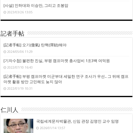
[사설] 인하대와 이승만, 그리고 조봉암
2023/03/26 13:05
記者手帖
[記者手帖] 오기(傲氣) 탄핵(彈劾)해야
2024/05/06 11:29
[기자수첩] 불편한 진실, 부평 캠프마켓 총사업비 1조3백 여억원
2022/07/10 16:43
[記者手帖] 부평 캠프마켓 미군부대 세밀한 연구 조사가 우선.. 그 뒤에 캠프
마켓 활용 방안 고민해도 늦지 않아
2022/01/19 10:31
仁川人
국립세계문자박물관, 신임 관장 김명인 교수 임명
2026/01/14 13:57