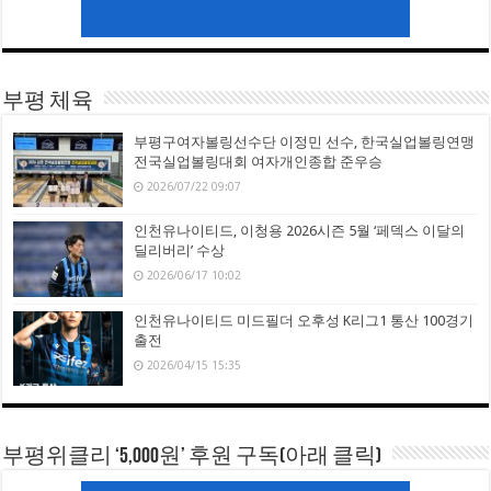
부평 체육
부평구여자볼링선수단 이정민 선수, 한국실업볼링연맹
전국실업볼링대회 여자개인종합 준우승
2026/07/22 09:07
인천유나이티드, 이청용 2026시즌 5월 ‘페덱스 이달의
딜리버리’ 수상
2026/06/17 10:02
인천유나이티드 미드필더 오후성 K리그1 통산 100경기
출전
2026/04/15 15:35
부평위클리 ‘5,000원’ 후원 구독(아래 클릭)