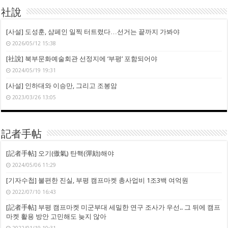
社說
[사설] 도성훈, 샴페인 일찍 터트렸다…선거는 끝까지 가봐야
2026/05/12 15:38
[社說] 북부문화예술회관 선정지에 ‘부평’ 포함되어야
2024/05/19 19:31
[사설] 인하대와 이승만, 그리고 조봉암
2023/03/26 13:05
記者手帖
[記者手帖] 오기(傲氣) 탄핵(彈劾)해야
2024/05/06 11:29
[기자수첩] 불편한 진실, 부평 캠프마켓 총사업비 1조3백 여억원
2022/07/10 16:43
[記者手帖] 부평 캠프마켓 미군부대 세밀한 연구 조사가 우선.. 그 뒤에 캠프
마켓 활용 방안 고민해도 늦지 않아