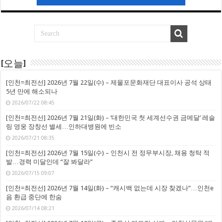
[오늘]
[인천=최전선] 2026년 7월 22일(수) – 제물포문화재단 대표이사 공석 상태
5년 만에 해소되나
2026/07/22 08:45
[인천=최전선] 2026년 7월 21일(화) – ‘대한민국 첫 세계선수권 금메달’ 레슬
링 영웅 장창선 별세…인하대병원에 빈소
2026/07/21 08:35
[인천=최전선] 2026년 7월 15일(수) – 인천시 전 정무부시장, 채용 청탁 적
발…경력 미달인데 “잘 봐달라”
2026/07/15 09:07
[인천=최전선] 2026년 7월 14일(화) – “캐시백 없는데 시장 찾겠나”…인천e
음 환급 중단에 한숨
2026/07/14 08:21