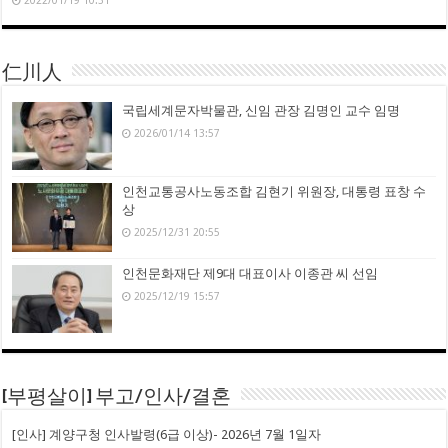
2022/01/19 10:31
仁川人
국립세계문자박물관, 신임 관장 김명인 교수 임명
2026/01/14 13:57
인천교통공사노동조합 김현기 위원장, 대통령 표창 수
상
2025/12/31 20:55
인천문화재단 제9대 대표이사 이종관 씨 선임
2025/12/19 15:57
[부평살이] 부고/인사/결혼
[인사] 계양구청 인사발령(6급 이상)- 2026년 7월 1일자