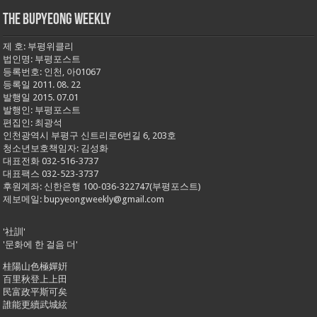
THE BUPYEONG WEEKLY
제 호: 부평위클리
법인명: 부평포스트
등록번호: 인천, 아01067
등록일 2011. 08. 22
발행일 2015. 07.01
발행인: 부평포스트
편집인: 최광석
인천광역시 부평구 신트리로6번길 6, 203호
청소년보호책임자: 김성화
대표전화 032-516-3737
대표팩스 032-523-3737
후원계좌: 신한은행 100-036-322747(부평포스트)
제보메일: bupyeongweekly@gmail.com
'社訓'
'문화에 한 걸음 더'
桂陽山色極嬋姸
百里秋登上上田
民富政平斯可矣
誰能更續武城絃