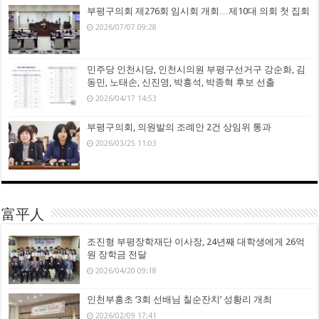
부평구의회 제276회 임시회 개회…제10대 의회 첫 집회
2026/07/07 09:28
민주당 인천시당, 인천시의원 부평구선거구 강순화, 김
동민, 노태손, 신진영, 박흥석, 박종혁 후보 선출
2026/04/17 14:53
부평구의회, 의원발의 조례안 2건 상임위 통과
2026/03/25 11:03
富平人
조진형 부평장학재단 이사장, 24년째 대학생에게 26억
원 장학금 전달
2026/04/20 09:18
인천부흥초 ‘3회 선배님 칠순잔치’ 성황리 개최
2026/02/09 17:41