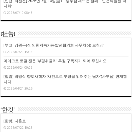
[인천=최전선] 2026년 7월 10일(금) – 중투심 재도전 실패…인천식물원 ‘백
지화’
2026/07/10 08:45
[社告]
[부고] 강원구(전 인천지속가능발전협의회 사무처장) 모친상
2026/07/29 15:18
마이크로 로컬 전문 ‘부평위클리’ 후원 구독자가 되어 주십시오
2026/06/24 09:05
[알림] 박명식 향토사학자 ‘사진으로 부평을 읽어주는 남자'(사부남) 연재합
니다
2026/04/21 20:26
‘한컷’
[한컷] 나홀로
2026/07/22 10:23