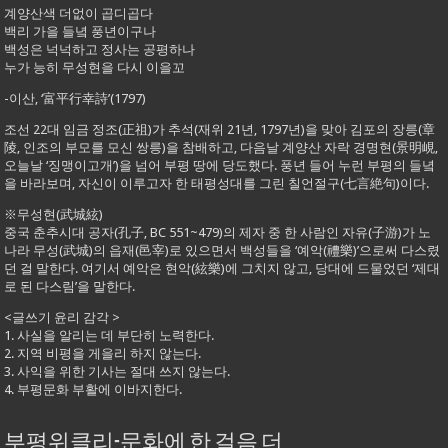
계양산색 더없이 곱디곱다
백리 가을 들녘 풍년이구나
백성은 넉넉하고 정사는 공평하나
누가 능히 무성현을 다시 이을꼬
-이산, ‘富平行幸詩’(1797)
조선 22대 임금 정조(正祖)가 추석(재위 21년, 1797년)을 맞아 김포의 장릉(章
陵, 인조의 부모를 모신 쌍릉)을 참배하고, 다음날 계양산 자락 경명현(景明峴,
오늘날 ‘징맹이고개’)을 넘어 부평 땅에 당도했다. 풍년 들어 누런 부평의 들녘
을 바라보며, 자신이 이루고자 한 태평성대를 그린 칠언절구(七言絶句)이다.
※무성현(武城絃)
중국 춘추시대 공자(孔子, BC 551~479)의 제자 중 한 사람인 자유(子游)가 노
나라 무성(武城)의 읍재(邑宰)로 있으면서 백성들을 ‘예악(禮樂)’으로써 다스렸
던 걸 말한다. 여기서 예악은 현악(絃樂)에 그치지 않고, 당대에 드물었던 ‘제대
로 된 다스림’을 말한다.
<글쓰기 윤리 감각 >
1. 사실을 알리는 데 부단히 노력한다.
2. 지역 비평을 게을리 하지 않는다.
3. 사익을 위한 기사는 절대 쓰지 않는다.
4. 부평문화 부활에 이바지한다.
부평위클리-문화에 한 걸음 더