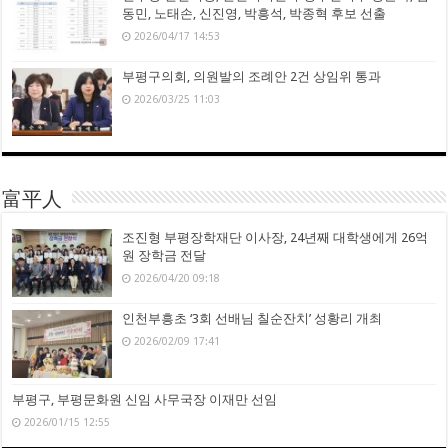
동민, 노태손, 신진영, 박흥석, 박종혁 후보 선출
2026/04/17 14:53
부평구의회, 의원발의 조례안 2건 상임위 통과
2026/03/25 11:03
富平人
조진형 부평장학재단 이사장, 24년째 대학생에게 26억
원 장학금 전달
2026/04/20 09:18
인천부흥초 ‘3회 선배님 칠순잔치’ 성황리 개최
2026/02/09 17:41
부평구, 부평문화원 신임 사무국장 이재만 선임
2026/01/15 12:55