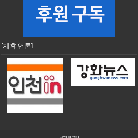
[제휴 언론]
부평위클리