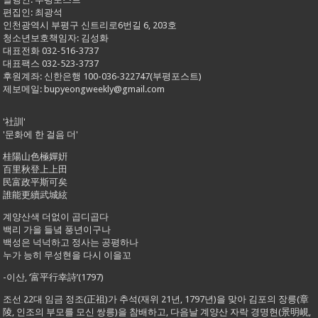
편집인: 최광석
인천광역시 부평구 신트리로6번길 6, 203호
청소년보호책임자: 김성화
대표전화 032-516-3737
대표팩스 032-523-3737
후원계좌: 신한은행 100-036-322747(부평포스트)
제보메일: bupyeongweekly@gmail.com
'社訓'
'문화에 한 걸음 더'
桂陽山色極嬋姸
百里秋登上上田
民富政平斯可矣
誰能更續武城絃
계양산색 더없이 곱디곱다
백리 가을 들녘 풍년이구나
백성은 넉넉하고 정사는 공평하나
누가 능히 무성현을 다시 이을꼬
-이산, ‘富平行幸詩’(1797)
조선 22대 임금 정조(正祖)가 추석(재위 21년, 1797년)을 맞아 김포의 장릉(章
陵, 인조의 부모를 모신 쌍릉)을 참배하고, 다음날 계양산 자락 경명현(景明峴,