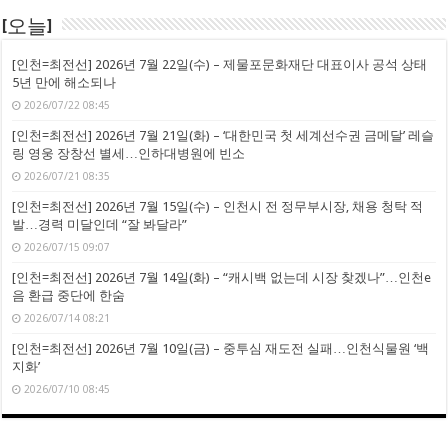
[오늘]
[인천=최전선] 2026년 7월 22일(수) – 제물포문화재단 대표이사 공석 상태
5년 만에 해소되나
2026/07/22 08:45
[인천=최전선] 2026년 7월 21일(화) – ‘대한민국 첫 세계선수권 금메달’ 레슬
링 영웅 장창선 별세…인하대병원에 빈소
2026/07/21 08:35
[인천=최전선] 2026년 7월 15일(수) – 인천시 전 정무부시장, 채용 청탁 적
발…경력 미달인데 “잘 봐달라”
2026/07/15 09:07
[인천=최전선] 2026년 7월 14일(화) – “캐시백 없는데 시장 찾겠나”…인천e
음 환급 중단에 한숨
2026/07/14 08:21
[인천=최전선] 2026년 7월 10일(금) – 중투심 재도전 실패…인천식물원 ‘백
지화’
2026/07/10 08:45