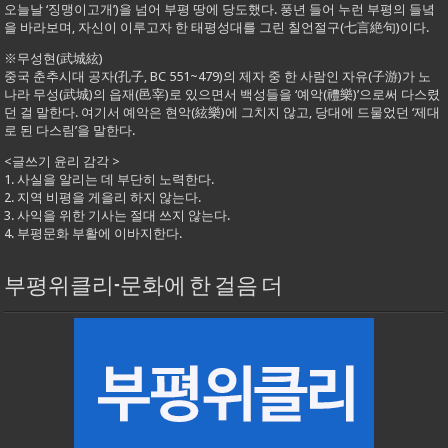
오늘날 ‘징맹이고개’)을 넘어 부평 땅에 당도했다. 풍년 들어 누런 부평의 들녘
을 바라보며, 자신이 이루고자 한 태평성대를 그린 칠언절구(七言絶句)이다.
※무성현(武城絃)
중국 춘추시대 공자(孔子, BC 551~479)의 제자 중 한 사람인 자유(子游)가 노
나라 무성(武城)의 읍재(邑宰)로 있으면서 백성들을 ‘예악(禮樂)’으로써 다스렸
던 걸 말한다. 여기서 예악은 현악(絃樂)에 그치지 않고, 당대에 드물었던 ‘제대
로 된 다스림’을 말한다.
<글쓰기 윤리 감각 >
1. 사실을 알리는 데 부단히 노력한다.
2. 지역 비평을 게을리 하지 않는다.
3. 사익을 위한 기사는 절대 쓰지 않는다.
4. 부평문화 부활에 이바지한다.
부평위클리-문화에 한 걸음 더