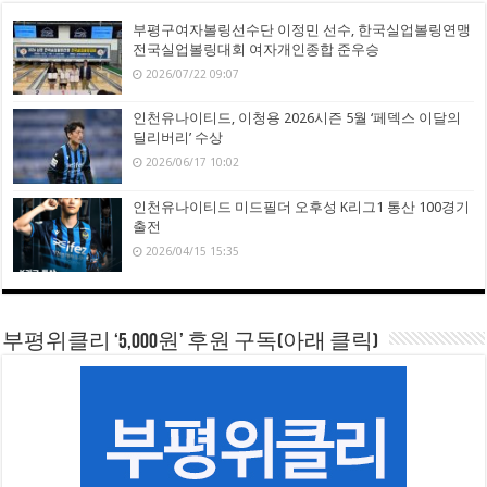
부평구여자볼링선수단 이정민 선수, 한국실업볼링연맹
전국실업볼링대회 여자개인종합 준우승
2026/07/22 09:07
인천유나이티드, 이청용 2026시즌 5월 ‘페덱스 이달의
딜리버리’ 수상
2026/06/17 10:02
인천유나이티드 미드필더 오후성 K리그1 통산 100경기
출전
2026/04/15 15:35
부평위클리 ‘5,000원’ 후원 구독(아래 클릭)