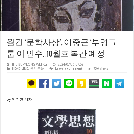
월간 ‘문학사상’, 이중근 ‘부영그
룹’이 인수..10월호 복간 예정
THE BUPYEONG WEEKLY
2024/07/30 07:58
HEAD LINE
,
인천 문화
Leave a comment
736 Views
by 이기현 기자