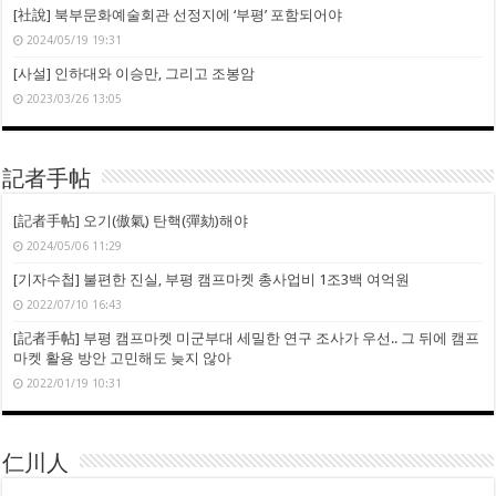
[社說] 북부문화예술회관 선정지에 ‘부평’ 포함되어야
2024/05/19 19:31
[사설] 인하대와 이승만, 그리고 조봉암
2023/03/26 13:05
記者手帖
[記者手帖] 오기(傲氣) 탄핵(彈劾)해야
2024/05/06 11:29
[기자수첩] 불편한 진실, 부평 캠프마켓 총사업비 1조3백 여억원
2022/07/10 16:43
[記者手帖] 부평 캠프마켓 미군부대 세밀한 연구 조사가 우선.. 그 뒤에 캠프
마켓 활용 방안 고민해도 늦지 않아
2022/01/19 10:31
仁川人