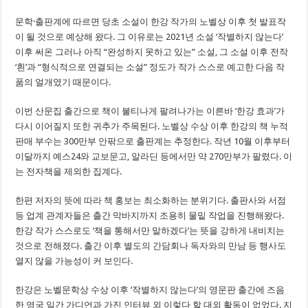
문학·출판계에 따르면 당초 소설이 한강 작가의 노벨상 이후 첫 발표작
이 될 것으로 예상해 왔다. 그 이유로는 2021년 소설 ‘작별하지 않는다’
이후 써온 그러나 아직 “완성하지 못하고 있는” 소설, 그 소설 이후 전작
‘흰’과 “형식적으로 연결되는 소설” 정도가 작가 스스로 예고한 다음 작
품의 얼개였기 때문이다.
이번 산문집 출간으로 책이 불티나게 팔려나가는 이른바 ‘한강 효과’가
다시 이어질지 또한 귀추가 주목된다. 노벨상 수상 이후 한강의 책 누적
판매 부수는 300만부 안팎으로 출판계는 추정한다. 작년 10월 이후부터
이달까지 예스24와 교보문고, 알라딘 등에서만 약 270만부가 팔렸다. 이
는 전자책을 제외한 집계다.
한편 저자의 뜻에 따라 책 홍보는 최소화하는 분위기다. 출판사와 서점
등 업계 관계자들은 출간 막바지까지 조용히 물밑 작업을 진행해왔다.
한강 작가 스스로도 ‘책을 통해서만 말하겠다’는 뜻을 강하게 내비치는
것으로 전해졌다. 출간 이후 별도의 간담회나 독자와의 만남 등 행사도
열지 않을 가능성이 커 보인다.
한강은 노벨문학상 수상 이후 ‘작별하지 않는다’의 영문판 출간에 즈음
한 영국 일간 가디언과 가진 인터뷰 외 이렇다 할 대외 활동이 없었다. 지