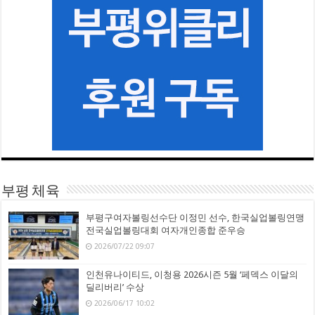
부평 체육
부평구여자볼링선수단 이정민 선수, 한국실업볼링연맹
전국실업볼링대회 여자개인종합 준우승
2026/07/22 09:07
인천유나이티드, 이청용 2026시즌 5월 ‘페덱스 이달의
딜리버리’ 수상
2026/06/17 10:02