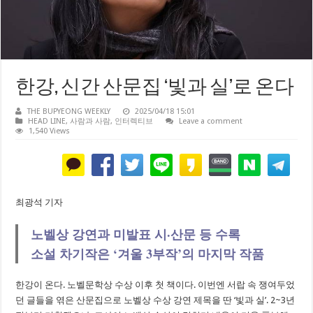
한강, 신간 산문집 ‘빛과 실’로 온다
THE BUPYEONG WEEKLY
2025/04/18 15:01
HEAD LINE
,
사람과 사람
,
인터렉티브
Leave a comment
1,540 Views
최광석 기자
노벨상 강연과 미발표 시·산문 등 수록
소설 차기작은 ‘겨울 3부작’의 마지막 작품
한강이 온다. 노벨문학상 수상 이후 첫 책이다. 이번엔 서랍 속 쟁여두었
던 글들을 엮은 산문집으로 노벨상 수상 강연 제목을 딴 ‘빛과 실’. 2~3년