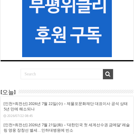
[오늘]
[인천=최전선] 2026년 7월 22일(수) – 제물포문화재단 대표이사 공석 상태
5년 만에 해소되나
2026/07/22 08:45
[인천=최전선] 2026년 7월 21일(화) – ‘대한민국 첫 세계선수권 금메달’ 레슬
링 영웅 장창선 별세…인하대병원에 빈소