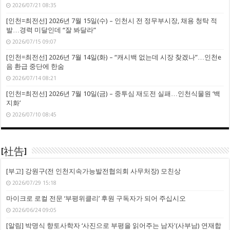
2026/07/21 08:35
[인천=최전선] 2026년 7월 15일(수) – 인천시 전 정무부시장, 채용 청탁 적
발…경력 미달인데 “잘 봐달라”
2026/07/15 09:07
[인천=최전선] 2026년 7월 14일(화) – “캐시백 없는데 시장 찾겠나”…인천e
음 환급 중단에 한숨
2026/07/14 08:21
[인천=최전선] 2026년 7월 10일(금) – 중투심 재도전 실패…인천식물원 ‘백
지화’
2026/07/10 08:45
[社告]
[부고] 강원구(전 인천지속가능발전협의회 사무처장) 모친상
2026/07/29 15:18
마이크로 로컬 전문 ‘부평위클리’ 후원 구독자가 되어 주십시오
2026/06/24 09:05
[알림] 박명식 향토사학자 ‘사진으로 부평을 읽어주는 남자'(사부남) 연재합