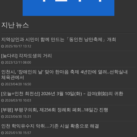
지난 뉴스
지역상인과 시민이 함께 만드는「동인천 낭만축제」개최
2025/10/17 13:12
[늦다리] 각자도생의 거리
2023/12/11 08:00
인천시, ‘장애인의 날’ 맞아 한마음 축제 4년만에 열려..선학실내
체육관에서
2023/04/20 16:50
[오늘=인천 최전선] 2026년 3월 10일(화) – 검여(劍如)의 귀환
2026/03/10 10:03
[부평] 부평구의회, 제256회 정례회 폐회..18일간 진행
2023/06/30 15:31
인천 학익유수지 악취…기존 시설 확충으로 해결
2025/01/30 15:57