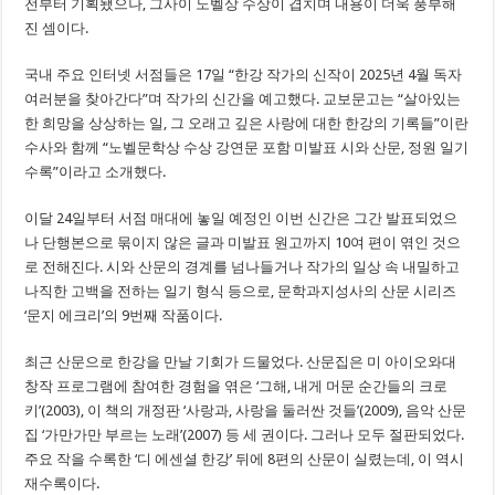
전부터 기획됐으나, 그사이 노벨상 수상이 겹치며 내용이 더욱 풍부해
진 셈이다.
국내 주요 인터넷 서점들은 17일 “한강 작가의 신작이 2025년 4월 독자
여러분을 찾아간다”며 작가의 신간을 예고했다. 교보문고는 “살아있는
한 희망을 상상하는 일, 그 오래고 깊은 사랑에 대한 한강의 기록들”이란
수사와 함께 “노벨문학상 수상 강연문 포함 미발표 시와 산문, 정원 일기
수록”이라고 소개했다.
이달 24일부터 서점 매대에 놓일 예정인 이번 신간은 그간 발표되었으
나 단행본으로 묶이지 않은 글과 미발표 원고까지 10여 편이 엮인 것으
로 전해진다. 시와 산문의 경계를 넘나들거나 작가의 일상 속 내밀하고
나직한 고백을 전하는 일기 형식 등으로, 문학과지성사의 산문 시리즈
‘문지 에크리’의 9번째 작품이다.
최근 산문으로 한강을 만날 기회가 드물었다. 산문집은 미 아이오와대
창작 프로그램에 참여한 경험을 엮은 ‘그해, 내게 머문 순간들의 크로
키’(2003), 이 책의 개정판 ‘사랑과, 사랑을 둘러싼 것들’(2009), 음악 산문
집 ‘가만가만 부르는 노래’(2007) 등 세 권이다. 그러나 모두 절판되었다.
주요 작을 수록한 ‘디 에센셜 한강’ 뒤에 8편의 산문이 실렸는데, 이 역시
재수록이다.