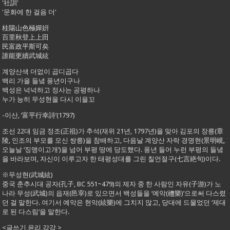
'社訓'
'문화에 한 걸음 더'
桂陽山色極嬋姸
百里秋登上上田
民富政平斯可矣
誰能更續武城絃
계양산색 더없이 곱디곱다
백리 가을 들녘 풍년이구나
백성은 넉넉하고 정사는 공평하나
누가 능히 무성현을 다시 이을꼬
-이산, ‘富平行幸詩’(1797)
조선 22대 임금 정조(正祖)가 추석(재위 21년, 1797년)을 맞아 김포의 장릉(章
陵, 인조의 부모를 모신 쌍릉)을 참배하고, 다음날 계양산 자락 경명현(景明峴,
오늘날 ‘징맹이고개’)을 넘어 부평 땅에 당도했다. 풍년 들어 누런 부평의 들녘
을 바라보며, 자신이 이루고자 한 태평성대를 그린 칠언절구(七言絶句)이다.
※무성현(武城絃)
중국 춘추시대 공자(孔子, BC 551~479)의 제자 중 한 사람인 자유(子游)가 노
나라 무성(武城)의 읍재(邑宰)로 있으면서 백성들을 ‘예악(禮樂)’으로써 다스렸
던 걸 말한다. 여기서 예악은 현악(絃樂)에 그치지 않고, 당대에 드물었던 ‘제대
로 된 다스림’을 말한다.
<글쓰기 윤리 감각 >