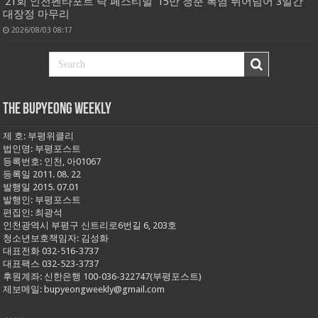
‘21회 인천펜타포트 락 페스티벌’ 15만 청춘 폭염 뛰어넘어 3일간
대장정 마무리
2026/08/03 08:17
THE BUPYEONG WEEKLY
제 호: 부평위클리
법인명: 부평포스트
등록번호: 인천, 아01067
등록일 2011. 08. 22
발행일 2015. 07.01
발행인: 부평포스트
편집인: 최광석
인천광역시 부평구 신트리로6번길 6, 203호
청소년보호책임자: 김성화
대표전화 032-516-3737
대표팩스 032-523-3737
후원계좌: 신한은행 100-036-322747(부평포스트)
제보메일: bupyeongweekly@gmail.com