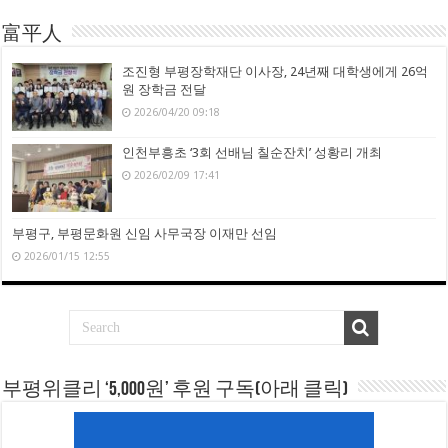
富平人
조진형 부평장학재단 이사장, 24년째 대학생에게 26억
원 장학금 전달
2026/04/20 09:18
인천부흥초 ‘3회 선배님 칠순잔치’ 성황리 개최
2026/02/09 17:41
부평구, 부평문화원 신임 사무국장 이재만 선임
2026/01/15 12:55
부평위클리 ‘5,000원’ 후원 구독(아래 클릭)