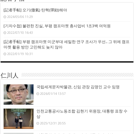
[記者手帖] 오기(傲氣) 탄핵(彈劾)해야
2024/05/06 11:29
[기자수첩] 불편한 진실, 부평 캠프마켓 총사업비 1조3백 여억원
2022/07/10 16:43
[記者手帖] 부평 캠프마켓 미군부대 세밀한 연구 조사가 우선.. 그 뒤에 캠프
마켓 활용 방안 고민해도 늦지 않아
2022/01/19 10:31
仁川人
국립세계문자박물관, 신임 관장 김명인 교수 임명
2026/01/14 13:57
인천교통공사노동조합 김현기 위원장, 대통령 표창 수
상
2025/12/31 20:55