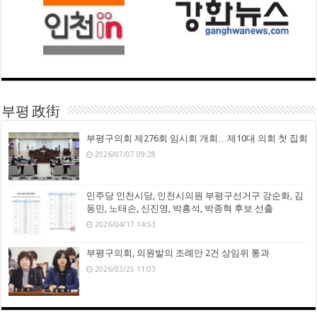
부평 政街
부평구의회 제276회 임시회 개회…제10대 의회 첫 집회
2026/07/07 09:28
민주당 인천시당, 인천시의원 부평구선거구 강순화, 김
동민, 노태손, 신진영, 박흥석, 박종혁 후보 선출
2026/04/17 14:53
부평구의회, 의원발의 조례안 2건 상임위 통과
2026/03/25 11:03