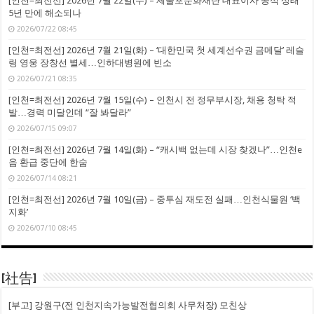
[인천=최전선] 2026년 7월 22일(수) – 제물포문화재단 대표이사 공석 상태
5년 만에 해소되나
2026/07/22 08:45
[인천=최전선] 2026년 7월 21일(화) – ‘대한민국 첫 세계선수권 금메달’ 레슬
링 영웅 장창선 별세…인하대병원에 빈소
2026/07/21 08:35
[인천=최전선] 2026년 7월 15일(수) – 인천시 전 정무부시장, 채용 청탁 적
발…경력 미달인데 “잘 봐달라”
2026/07/15 09:07
[인천=최전선] 2026년 7월 14일(화) – “캐시백 없는데 시장 찾겠나”…인천e
음 환급 중단에 한숨
2026/07/14 08:21
[인천=최전선] 2026년 7월 10일(금) – 중투심 재도전 실패…인천식물원 ‘백
지화’
2026/07/10 08:45
[社告]
[부고] 강원구(전 인천지속가능발전협의회 사무처장) 모친상