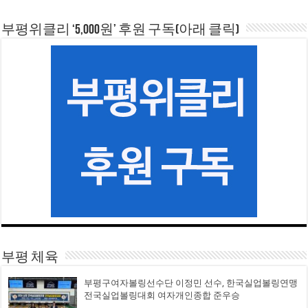
부평위클리 ‘5,000원’ 후원 구독(아래 클릭)
부평 체육
부평구여자볼링선수단 이정민 선수, 한국실업볼링연맹
전국실업볼링대회 여자개인종합 준우승