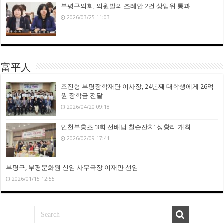
부평구의회, 의원발의 조례안 2건 상임위 통과
2026/03/25 11:03
富平人
조진형 부평장학재단 이사장, 24년째 대학생에게 26억
원 장학금 전달
2026/04/20 09:18
인천부흥초 ‘3회 선배님 칠순잔치’ 성황리 개최
2026/02/09 17:41
부평구, 부평문화원 신임 사무국장 이재만 선임
2026/01/15 12:55