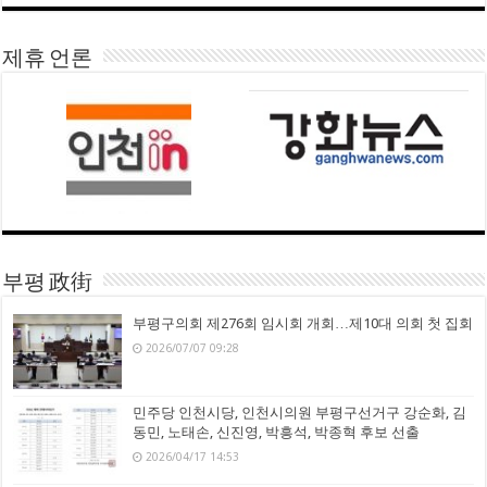
제휴 언론
부평 政街
부평구의회 제276회 임시회 개회…제10대 의회 첫 집회
2026/07/07 09:28
민주당 인천시당, 인천시의원 부평구선거구 강순화, 김
동민, 노태손, 신진영, 박흥석, 박종혁 후보 선출
2026/04/17 14:53