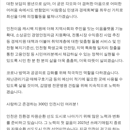
대한 보답의 원년으로 삼아, 더 굳은 각오와 더 겸허한 마음으로 어떠한
어려움 속에서도 변함없이 ‘사람중심 민생과 경제회복’을 최우선 가치로
최선을 다해 의정활동을 펼쳐나가겠습니다.
인천이음 캐시백 지원에 더해 지역사회와 주민을 잇는 이음플랫폼 기능
확대, 소상공인 경영안정자금 지원확대, 전통시장 수익증진 사업 추진
등 경제지원 대책과 더불어 취약계층에 대한 맞춤형 돌봄 서비스 및 인
천형 복지기준선, 인천형 학생교육 안전망, 지역 특화형 일자리 창출을
통한 고용안정 등 시민여러분께서 체감하실 수 있는 정책이 실현될 수
있도록 시민 한 분 한 분의 삶을 더욱 촘촘히, 더욱 따뜻이 살피겠습니다.
코로나 방역과 공공의료 강화를 위해 적극적인 역할을 다하겠습니다.
재난관리기금·재해구호기금 등의 예산이 적기에 필요한 곳에 사용될 수
있도록 살필 것이며, 감염병 전문병원 건립을 위해 지속적으로 노력하
겠습니다.
사랑하고 존경하는 300만 인천시민 여러분 !
인천은 친환경 자원순환 선도 도시로 나아가기 위해 많은 노력과 변화
를 준비하고 있습니다. 그 노력의 첫 걸음이 2025년 쓰레기매립지 종료
와 자원순환 선도도시 인천 선언이었습니다. 지금 인천이 걷고자 하는