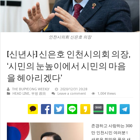
인천시의회 신은호 의장
[신년사] 신은호 인천시의회 의장,
‘시민의 눈높이에서 시민의 마음
을 헤아리겠다’
THE BUPYEONG WEEKLY
2020/12/31 20:28
HEAD LINE
,
부평 政街
Leave a comment
1,004 Views
존경하고 사랑하는 300
만 인천시민 여러분 !
새로운 희망을 품은 새