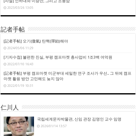
[사설] 인하대와 이승만, 그리고 조봉암
2023/03/26 13:05
記者手帖
[記者手帖] 오기(傲氣) 탄핵(彈劾)해야
2024/05/06 11:29
[기자수첩] 불편한 진실, 부평 캠프마켓 총사업비 1조3백 여억원
2022/07/10 16:43
[記者手帖] 부평 캠프마켓 미군부대 세밀한 연구 조사가 우선.. 그 뒤에 캠프
마켓 활용 방안 고민해도 늦지 않아
2022/01/19 10:31
仁川人
국립세계문자박물관, 신임 관장 김명인 교수 임명
2026/01/14 13:57