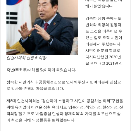
해가 밝았습니다.
엄중한 상황 속에서도
변화와 희망의 원동력
도 그것을 이루어낼 수
있는 힘도 오직 시민여
러분께서 주셨습니다.
시민여러분의 힘으로
다사다난했던 2020년
인천시의회 신은호 의장
을 견뎌내고 2021년 신
축년(辛丑年)새해를 맞이하게 되었습니다.
성숙한 시민의식과 공동체정신으로 연대해주신 시민여러분께 진심으
로 감사와 존경의 마음을 드립니다.
제8대 인천시의회는 “겸손하게 소통하고 시민이 공감하는 의회”구현을
위해 유례없이 어려운 상황 속에서도 ‘겸손의정, 책임의정, 현장의정, 신
뢰의정’을 기조로 ‘사람중심 민생과 경제회복’의 가치를 최우선으로 삼
아 최선을 다해 의정활동을 펼쳐왔습니다.