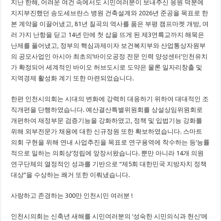
지난 한해, 어려운 여건 속에서도 시민여러분이 보내주신 응원 덕분에
지지부진했던 송도세브란스 병원 건축설계와 2026년 준공을 목표로 한
본 계약을 이끌어냈고, 81년 질곡의 역사를 품은 부평 캠프마켓 개방, 여
러 가지 난항을 딛고 14년 만에 첫 삽을 뜨게 된 제3연륙교까지 해묵은
난제를 풀어냈고, 정부의 핵심과제이자 보건복지부와 산업통상자원부
의 공모사업인 아시아 최초의‘바이오공정 전문 인력 양성센터’인천유치
가 확정되어 세계적인 바이오 허브도시로 도약은 물론 일자리창출 및
지역경제 활성화 계기 또한 마련되었습니다.
한편 인천시의회는 시대의 변화에 강력히 대응하기 위하여 대대적인 조
직개편을 단행하였습니다. 예산결산특별위원회를 상설상임위원회로
개편하여 재정부문 검증기능을 강화하였고, 정책 및 입법기능 강화를
위해 외부전문가 채용에 대한 신규정원 또한 확보하였습니다. 스마트
의회 구현을 위해 연내 사업추진을 목표로 연구용역에 착수하는 등‘능률
적으로 일하는 의회상’정립에 앞장서왔습니다. 뿐만 아니라 14개 의원
연구단체의 열정적인 성과를 기반으로 “제5회 대한민국 지방자치 정책
대상”을 수상하는 쾌거 또한 이뤄냈습니다.
사랑하고 존경하는 300만 인천시민 여러분 !
인천시의회는 신축년 새해를 시민여러분의 ‘성숙한 시민의식과 헌신’에