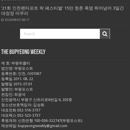
‘21회 인천펜타포트 락 페스티벌’ 15만 청춘 폭염 뛰어넘어 3일간
대장정 마무리
2026/08/03 08:17
THE BUPYEONG WEEKLY
제 호: 부평위클리
법인명: 부평포스트
등록번호: 인천, 아01067
등록일 2011. 08. 22
발행일 2015. 07.01
발행인: 부평포스트
편집인: 최광석
인천광역시 부평구 신트리로6번길 6, 203호
청소년보호책임자: 김성화
대표전화 032-516-3737
대표팩스 032-523-3737
후원계좌: 신한은행 100-036-322747(부평포스트)
제보메일: bupyeongweekly@gmail.com