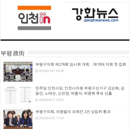
부평 政街
부평구의회 제276회 임시회 개회…제10대 의회 첫 집회
2026/07/07 09:28
민주당 인천시당, 인천시의원 부평구선거구 강순화, 김
동민, 노태손, 신진영, 박흥석, 박종혁 후보 선출
2026/04/17 14:53
부평구의회, 의원발의 조례안 2건 상임위 통과
2026/03/25 11:03