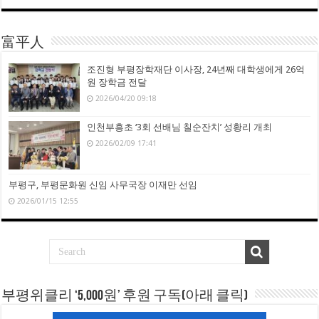
富平人
조진형 부평장학재단 이사장, 24년째 대학생에게 26억
원 장학금 전달
2026/04/20 09:18
인천부흥초 ‘3회 선배님 칠순잔치’ 성황리 개최
2026/02/09 17:41
부평구, 부평문화원 신임 사무국장 이재만 선임
2026/01/15 12:55
부평위클리 ‘5,000원’ 후원 구독(아래 클릭)