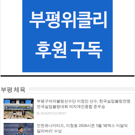
부평 체육
부평구여자볼링선수단 이정민 선수, 한국실업볼링연맹
전국실업볼링대회 여자개인종합 준우승
2026/07/22 09:07
인천유나이티드, 이청용 2026시즌 5월 ‘페덱스 이달의
딜리버리’ 수상