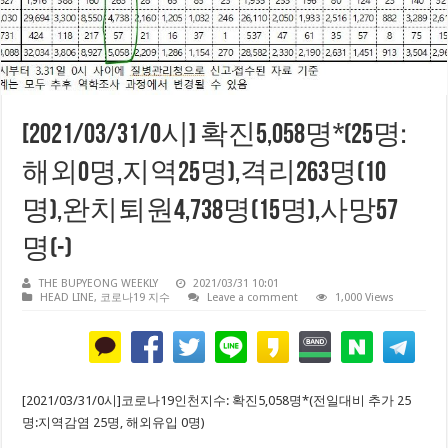
[2021/03/31/0시] 확진5,058명*(25명:
해외0명,지역25명),격리263명(10
명),완치퇴원4,738명(15명),사망57
명(-)
THE BUPYEONG WEEKLY
2021/03/31 10:01
HEAD LINE
,
코로나19 지수
Leave a comment
1,000 Views
[2021/03/31/0시]코로나19인천지수: 확진5,058명*(전일대비 추가 25
명:지역감염 25명, 해외유입 0명)