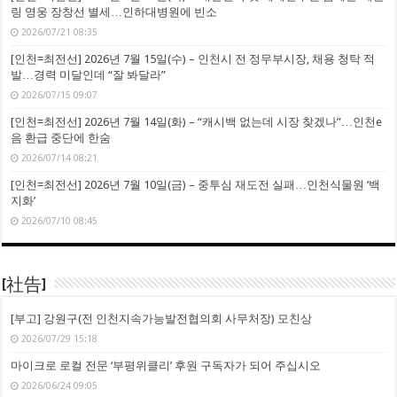
링 영웅 장창선 별세…인하대병원에 빈소
2026/07/21 08:35
[인천=최전선] 2026년 7월 15일(수) – 인천시 전 정무부시장, 채용 청탁 적
발…경력 미달인데 “잘 봐달라”
2026/07/15 09:07
[인천=최전선] 2026년 7월 14일(화) – “캐시백 없는데 시장 찾겠나”…인천e
음 환급 중단에 한숨
2026/07/14 08:21
[인천=최전선] 2026년 7월 10일(금) – 중투심 재도전 실패…인천식물원 ‘백
지화’
2026/07/10 08:45
[社告]
[부고] 강원구(전 인천지속가능발전협의회 사무처장) 모친상
2026/07/29 15:18
마이크로 로컬 전문 ‘부평위클리’ 후원 구독자가 되어 주십시오
2026/06/24 09:05