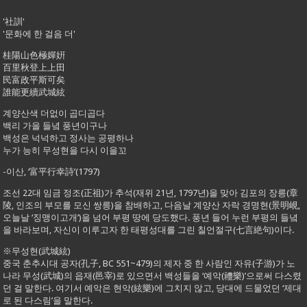
'社訓'
'문화에 한 걸음 더'
桂陽山色極嬋姸
百里秋登上上田
民富政平斯可矣
誰能更續武城絃
계양산색 더없이 곱디곱다
백리 가을 들녘 풍년이구나
백성은 넉넉하고 정사는 공평하나
누가 능히 무성현을 다시 이을꼬
-이산, ‘富平行幸詩’(1797)
조선 22대 임금 정조(正祖)가 추석(재위 21년, 1797년)을 맞아 김포의 장릉(章
陵, 인조의 부모를 모신 쌍릉)을 참배하고, 다음날 계양산 자락 경명현(景明峴,
오늘날 ‘징맹이고개’)을 넘어 부평 땅에 당도했다. 풍년 들어 누런 부평의 들녘
을 바라보며, 자신이 이루고자 한 태평성대를 그린 칠언절구(七言絶句)이다.
※무성현(武城絃)
중국 춘추시대 공자(孔子, BC 551~479)의 제자 중 한 사람인 자유(子游)가 노
나라 무성(武城)의 읍재(邑宰)로 있으면서 백성들을 ‘예악(禮樂)’으로써 다스렸
던 걸 말한다. 여기서 예악은 현악(絃樂)에 그치지 않고, 당대에 드물었던 ‘제대
로 된 다스림’을 말한다.