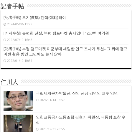
記者手帖
[記者手帖] 오기(傲氣) 탄핵(彈劾)해야
2024/05/06 11:29
[기자수첩] 불편한 진실, 부평 캠프마켓 총사업비 1조3백 여억원
2022/07/10 16:43
[記者手帖] 부평 캠프마켓 미군부대 세밀한 연구 조사가 우선.. 그 뒤에 캠프
마켓 활용 방안 고민해도 늦지 않아
2022/01/19 10:31
仁川人
국립세계문자박물관, 신임 관장 김명인 교수 임명
2026/01/14 13:57
인천교통공사노동조합 김현기 위원장, 대통령 표창 수
상
2025/12/31 20:55