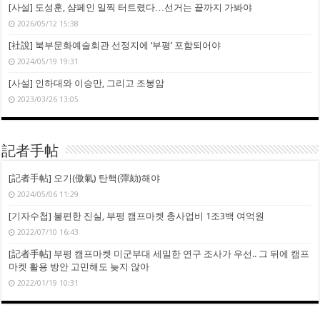
[사설] 도성훈, 샴페인 일찍 터트렸다…선거는 끝까지 가봐야
2026/05/12 15:38
[社說] 북부문화예술회관 선정지에 ‘부평’ 포함되어야
2024/05/19 19:31
[사설] 인하대와 이승만, 그리고 조봉암
2023/03/26 13:05
記者手帖
[記者手帖] 오기(傲氣) 탄핵(彈劾)해야
2024/05/06 11:29
[기자수첩] 불편한 진실, 부평 캠프마켓 총사업비 1조3백 여억원
2022/07/10 16:43
[記者手帖] 부평 캠프마켓 미군부대 세밀한 연구 조사가 우선.. 그 뒤에 캠프
마켓 활용 방안 고민해도 늦지 않아
2022/01/19 10:31