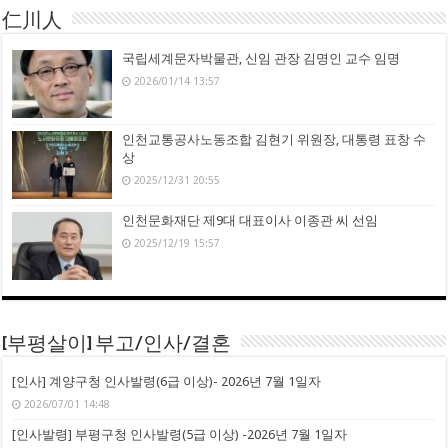
仁川人
국립세계문자박물관, 신임 관장 김명인 교수 임명
2026/01/14 13:57
인천교통공사노동조합 김현기 위원장, 대통령 표창 수
상
2025/12/31 20:55
인천문화재단 제9대 대표이사 이종관 씨 선임
2025/12/19 15:57
[부평살이] 부고/인사/결혼
[인사] 계양구청 인사발령(6급 이상)- 2026년 7월 1일자
2026/07/01 14:48
[인사발령] 부평구청 인사발령(5급 이상) -2026년 7월 1일자