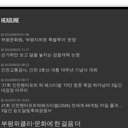
HEADLINE
2026/08/04 07:49
부평문화원, ‘부평지하호 특별투어’ 운영
2026/08/03 11:17
손가락만 보고 달을 놓치는 검찰개혁 논쟁
2026/08/03 08:22
인천교통공사, 인천 2호선 개통 10주년 기념식 개최
2026/08/03 08:17
‘21회 인천펜타포트 락 페스티벌’ 15만 청춘 폭염 뛰어넘어 3일간
대장정 마무리
2026/07/30 10:04
21회 인천펜타포트락페스티벌(2026) 전세계 66개팀 31일 출격…
3일간 송도달빛축제공원서
부평위클리-문화에 한 걸음 더