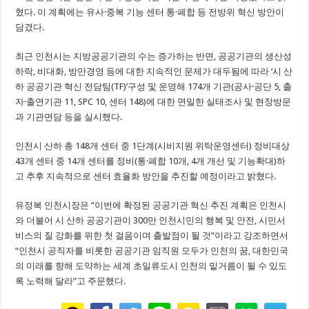
혔다. 이 계획에는 유사·중복 기능 센터 통·폐합 등 전방위 혁신 방안이
담겼다.
최근 인천시는 지방공공기관의 수는 증가하는 반면, 공공기관의 생산성
하락, 비대화, 방만경영 등에 대한 지속적인 문제가 대두됨에 따라 ‘시 산
하 공공기관 혁신 전담팀(TF)’구성 및 운영해 174개 기관(공사·공단 5, 출
자·출연기관 11, SPC 10, 센터 148)에 대한 면밀한 실태조사 및 현장방문
과 기관면담 등을 실시했다.
인천시 산하 총 148개 센터 중 1단계(시비지원 위탁운영센터) 정비대상
43개 센터 중 14개 센터를 정비(통·폐합 10개, 4개 개선 및 기능확대)하
고 추후 지속적으로 센터 효율화 방안을 추진할 예정이라고 밝혔다.
유정복 인천시장은 “이번에 확정된 공공기관 혁신 추진 계획은 인천시
와 더불어 시 산하 공공기관이 300만 인천시민의 행복 및 안전, 시민서
비스의 질 강화를 위한 첫 걸음이며 출발점이 될 것”이라고 강조하면서
“인천시 공직자를 비롯한 공공기관 임직원 모두가 인천의 꿈, 대한민국
의 미래를 향해 도약하는 세계 초일류도시 인천의 밑거름이 될 수 있도
록 노력해 달라”고 주문했다.