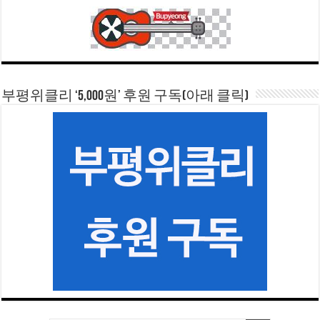
부평위클리 ‘5,000원’ 후원 구독(아래 클릭)