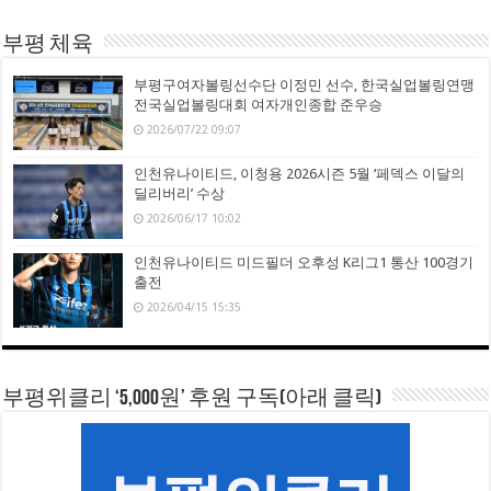
부평 체육
부평구여자볼링선수단 이정민 선수, 한국실업볼링연맹
전국실업볼링대회 여자개인종합 준우승
2026/07/22 09:07
인천유나이티드, 이청용 2026시즌 5월 ‘페덱스 이달의
딜리버리’ 수상
2026/06/17 10:02
인천유나이티드 미드필더 오후성 K리그1 통산 100경기
출전
2026/04/15 15:35
부평위클리 ‘5,000원’ 후원 구독(아래 클릭)