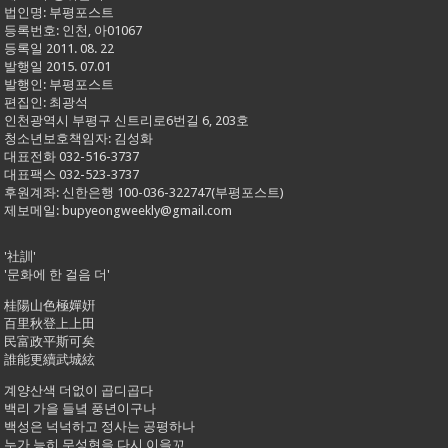
법인명: 부평포스트
등록번호: 인천, 아01067
등록일 2011. 08. 22
발행일 2015. 07.01
발행인: 부평포스트
편집인: 최광석
인천광역시 부평구 신트리로6번길 6, 203호
청소년보호책임자: 김성화
대표전화 032-516-3737
대표팩스 032-523-3737
후원계좌: 신한은행 100-036-322747(부평포스트)
제보메일: bupyeongweekly@gmail.com
'社訓'
'문화에 한 걸음 더'
桂陽山色極嬋姸
百里秋登上上田
民富政平斯可矣
誰能更續武城絃
계양산색 더없이 곱디곱다
백리 가을 들녘 풍년이구나
백성은 넉넉하고 정사는 공평하나
누가 능히 무성현을 다시 이을꼬