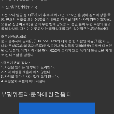
-이산, ‘富平行幸詩’(1797)
조선 22대 임금 정조(正祖)가 추석(재위 21년, 1797년)을 맞아 김포의 장릉(章
陵, 인조의 부모를 모신 쌍릉)을 참배하고, 다음날 계양산 자락 경명현(景明峴,
오늘날 ‘징맹이고개’)을 넘어 부평 땅에 당도했다. 풍년 들어 누런 부평의 들녘
을 바라보며, 자신이 이루고자 한 태평성대를 그린 칠언절구(七言絶句)이다.
※무성현(武城絃)
중국 춘추시대 공자(孔子, BC 551~479)의 제자 중 한 사람인 자유(子游)가 노
나라 무성(武城)의 읍재(邑宰)로 있으면서 백성들을 ‘예악(禮樂)’으로써 다스렸
던 걸 말한다. 여기서 예악은 현악(絃樂)에 그치지 않고, 당대에 드물었던 ‘제대
로 된 다스림’을 말한다.
<글쓰기 윤리 감각 >
1. 사실을 알리는 데 부단히 노력한다.
2. 지역 비평을 게을리 하지 않는다.
3. 사익을 위한 기사는 절대 쓰지 않는다.
4. 부평문화 부활에 이바지한다.
부평위클리-문화에 한 걸음 더