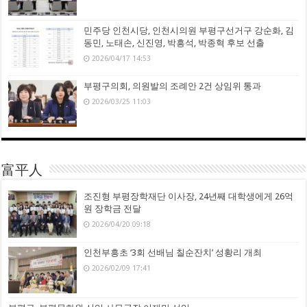
민주당 인천시당, 인천시의원 부평구선거구 강순화, 김
동민, 노태손, 신진영, 박흥석, 박종혁 후보 선출
2026/04/17 14:53
부평구의회, 의원발의 조례안 2건 상임위 통과
2026/03/25 11:03
富平人
조진형 부평장학재단 이사장, 24년째 대학생에게 26억
원 장학금 전달
2026/04/20 09:18
인천부흥초 ‘3회 선배님 칠순잔치’ 성황리 개최
2026/02/09 17:41