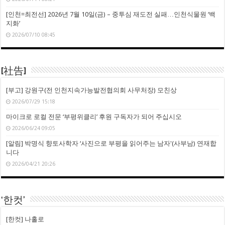
[인천=최전선] 2026년 7월 10일(금) – 중투심 재도전 실패…인천식물원 ‘백
지화’
2026/07/10 08:45
[社告]
[부고] 강원구(전 인천지속가능발전협의회 사무처장) 모친상
2026/07/29 15:18
마이크로 로컬 전문 ‘부평위클리’ 후원 구독자가 되어 주십시오
2026/06/24 09:05
[알림] 박명식 향토사학자 ‘사진으로 부평을 읽어주는 남자'(사부남) 연재합
니다
2026/04/21 20:26
‘한컷’
[한컷] 나홀로