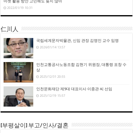
마켓 활용 방안 고민해도 늦지 않아
2022/01/19 10:31
仁川人
국립세계문자박물관, 신임 관장 김명인 교수 임명
2026/01/14 13:57
인천교통공사노동조합 김현기 위원장, 대통령 표창 수
상
2025/12/31 20:55
인천문화재단 제9대 대표이사 이종관 씨 선임
2025/12/19 15:57
[부평살이] 부고/인사/결혼