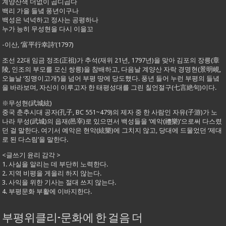
계양산색 더없이 곱디곱다
백리 가을 들녘 풍년이구나
백성은 넉넉하고 정사는 공평하나
누가 능히 무성현을 다시 이을꼬
-이산, ‘富平行幸詩’(1797)
조선 22대 임금 정조(正祖)가 추석(재위 21년, 1797년)을 맞아 김포의 장릉(章
陵, 인조의 부모를 모신 쌍릉)을 참배하고, 다음날 계양산 자락 경명현(景明峴,
오늘날 ‘징맹이고개’)을 넘어 부평 땅에 당도했다. 풍년 들어 누런 부평의 들녘
을 바라보며, 자신이 이루고자 한 태평성대를 그린 칠언절구(七言絶句)이다.
※무성현(武城絃)
중국 춘추시대 공자(孔子, BC 551~479)의 제자 중 한 사람인 자유(子游)가 노
나라 무성(武城)의 읍재(邑宰)로 있으면서 백성들을 ‘예악(禮樂)’으로써 다스렸
던 걸 말한다. 여기서 예악은 현악(絃樂)에 그치지 않고, 당대에 드물었던 ‘제대
로 된 다스림’을 말한다.
<글쓰기 윤리 감각 >
1. 사실을 알리는 데 부단히 노력한다.
2. 지역 비평을 게을리 하지 않는다.
3. 사익을 위한 기사는 절대 쓰지 않는다.
4. 부평문화 부활에 이바지한다.
부평위클리-문화에 한 걸음 더