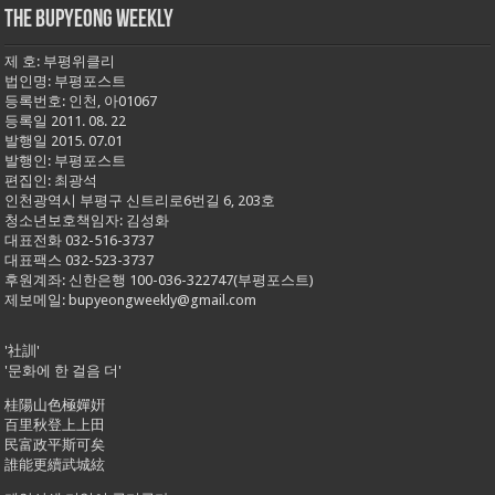
THE BUPYEONG WEEKLY
제 호: 부평위클리
법인명: 부평포스트
등록번호: 인천, 아01067
등록일 2011. 08. 22
발행일 2015. 07.01
발행인: 부평포스트
편집인: 최광석
인천광역시 부평구 신트리로6번길 6, 203호
청소년보호책임자: 김성화
대표전화 032-516-3737
대표팩스 032-523-3737
후원계좌: 신한은행 100-036-322747(부평포스트)
제보메일: bupyeongweekly@gmail.com
'社訓'
'문화에 한 걸음 더'
桂陽山色極嬋姸
百里秋登上上田
民富政平斯可矣
誰能更續武城絃