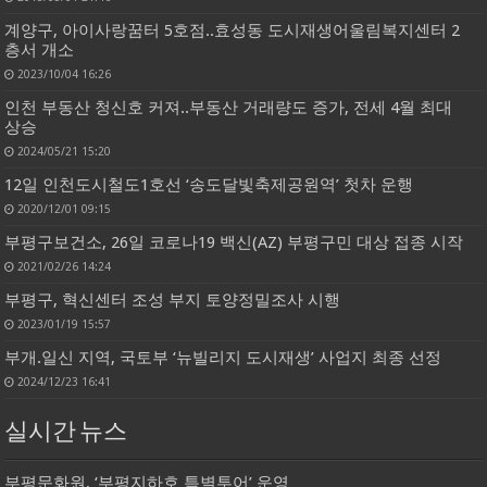
계양구, 아이사랑꿈터 5호점..효성동 도시재생어울림복지센터 2
층서 개소
2023/10/04 16:26
인천 부동산 청신호 커져..부동산 거래량도 증가, 전세 4월 최대
상승
2024/05/21 15:20
12일 인천도시철도1호선 ‘송도달빛축제공원역’ 첫차 운행
2020/12/01 09:15
부평구보건소, 26일 코로나19 백신(AZ) 부평구민 대상 접종 시작
2021/02/26 14:24
부평구, 혁신센터 조성 부지 토양정밀조사 시행
2023/01/19 15:57
부개.일신 지역, 국토부 ‘뉴빌리지 도시재생’ 사업지 최종 선정
2024/12/23 16:41
실시간 뉴스
부평문화원, ‘부평지하호 특별투어’ 운영