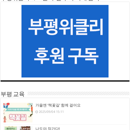
부평 교육
가을엔 ‘책꽃길’ 함께 걸어요
2025/09/04 15:11
나도야 작가다!