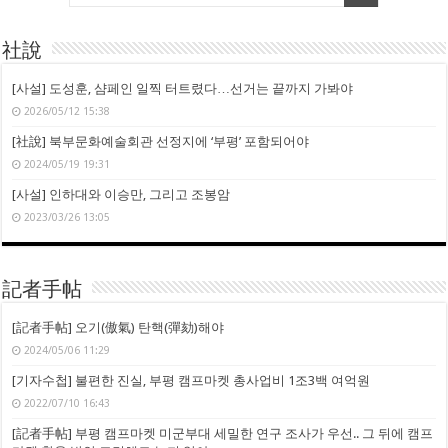
社說
[사설] 도성훈, 샴페인 일찍 터트렸다…선거는 끝까지 가봐야
2026/05/12 15:38
[社說] 북부문화예술회관 선정지에 ‘부평’ 포함되어야
2024/05/19 19:31
[사설] 인하대와 이승만, 그리고 조봉암
2023/03/26 13:05
記者手帖
[記者手帖] 오기(傲氣) 탄핵(彈劾)해야
2024/05/06 11:29
[기자수첩] 불편한 진실, 부평 캠프마켓 총사업비 1조3백 여억원
2022/07/10 16:43
[記者手帖] 부평 캠프마켓 미군부대 세밀한 연구 조사가 우선.. 그 뒤에 캠프