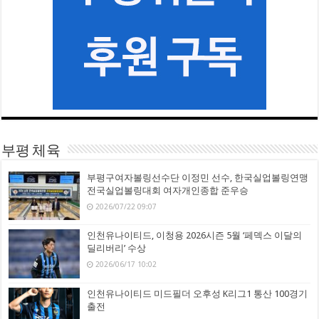
부평 체육
부평구여자볼링선수단 이정민 선수, 한국실업볼링연맹
전국실업볼링대회 여자개인종합 준우승
2026/07/22 09:07
인천유나이티드, 이청용 2026시즌 5월 ‘페덱스 이달의
딜리버리’ 수상
2026/06/17 10:02
인천유나이티드 미드필더 오후성 K리그1 통산 100경기
출전