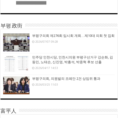
부평 政街
부평구의회 제276회 임시회 개회…제10대 의회 첫 집회
2026/07/07 09:28
민주당 인천시당, 인천시의원 부평구선거구 강순화, 김
동민, 노태손, 신진영, 박흥석, 박종혁 후보 선출
2026/04/17 14:53
부평구의회, 의원발의 조례안 2건 상임위 통과
2026/03/25 11:03
富平人