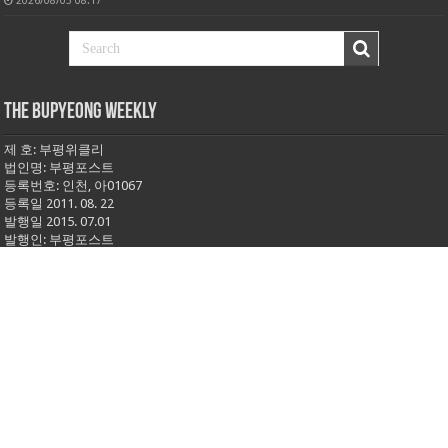
THE BUPYEONG WEEKLY
제 호: 부평위클리
법인명: 부평포스트
등록번호: 인천, 아01067
등록일 2011. 08. 22
발행일 2015. 07.01
발행인: 부평포스트
편집인: 최광석
인천광역시 부평구 신트리로6번길 6, 203호
청소년보호책임자: 김성화
대표전화 032-516-3737
대표팩스 032-523-3737
후원계좌: 신한은행 100-036-322747(부평포스트)
제보메일: bupyeongweekly@gmail.com
'社訓'
'문화에 한 걸음 더'