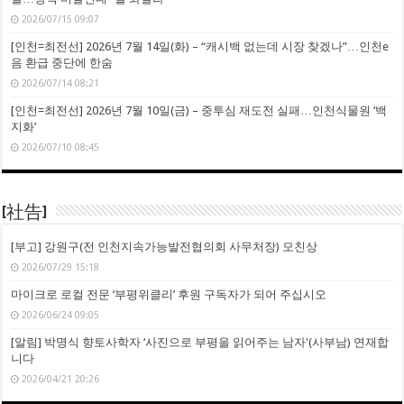
2026/07/15 09:07
[인천=최전선] 2026년 7월 14일(화) – “캐시백 없는데 시장 찾겠나”…인천e
음 환급 중단에 한숨
2026/07/14 08:21
[인천=최전선] 2026년 7월 10일(금) – 중투심 재도전 실패…인천식물원 ‘백
지화’
2026/07/10 08:45
[社告]
[부고] 강원구(전 인천지속가능발전협의회 사무처장) 모친상
2026/07/29 15:18
마이크로 로컬 전문 ‘부평위클리’ 후원 구독자가 되어 주십시오
2026/06/24 09:05
[알림] 박명식 향토사학자 ‘사진으로 부평을 읽어주는 남자'(사부남) 연재합
니다
2026/04/21 20:26