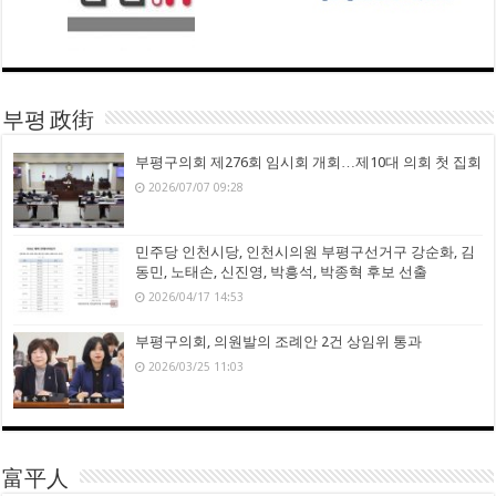
부평 政街
부평구의회 제276회 임시회 개회…제10대 의회 첫 집회
2026/07/07 09:28
민주당 인천시당, 인천시의원 부평구선거구 강순화, 김
동민, 노태손, 신진영, 박흥석, 박종혁 후보 선출
2026/04/17 14:53
부평구의회, 의원발의 조례안 2건 상임위 통과
2026/03/25 11:03
富平人