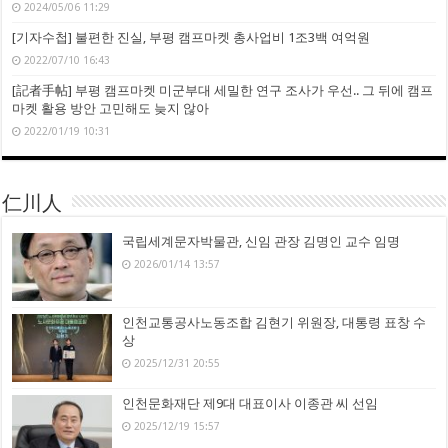
2024/05/06 11:29
[기자수첩] 불편한 진실, 부평 캠프마켓 총사업비 1조3백 여억원
2022/07/10 16:43
[記者手帖] 부평 캠프마켓 미군부대 세밀한 연구 조사가 우선.. 그 뒤에 캠프
마켓 활용 방안 고민해도 늦지 않아
2022/01/19 10:31
仁川人
국립세계문자박물관, 신임 관장 김명인 교수 임명
2026/01/14 13:57
인천교통공사노동조합 김현기 위원장, 대통령 표창 수
상
2025/12/31 20:55
인천문화재단 제9대 대표이사 이종관 씨 선임
2025/12/19 15:57