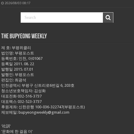
2026/08/03 08:17
THE BUPYEONG WEEKLY
제 호: 부평위클리
법인명: 부평포스트
등록번호: 인천, 아01067
등록일 2011. 08. 22
발행일 2015. 07.01
발행인: 부평포스트
편집인: 최광석
인천광역시 부평구 신트리로6번길 6, 203호
청소년보호책임자: 김성화
대표전화 032-516-3737
대표팩스 032-523-3737
후원계좌: 신한은행 100-036-322747(부평포스트)
제보메일: bupyeongweekly@gmail.com
'社訓'
'문화에 한 걸음 더'