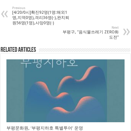
Previous
[4/20/0시]확진92명(1명:해외1
명,지역0명),격리36명(-),완치퇴
원56명(1명),사망0명(-)
Next
부평구, “음식물쓰레기 ZERO화
도전”
Related Articles
부평문화원, ‘부평지하호 특별투어’ 운영