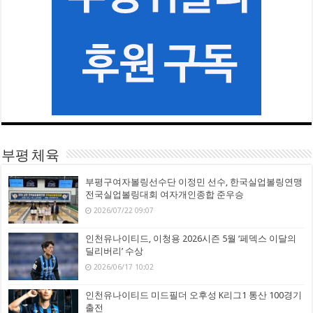
부평 체육
부평구여자볼링선수단 이정민 선수, 한국실업볼링연맹
전국실업볼링대회 여자개인종합 준우승
2026/07/22 09:07
인천유나이티드, 이청용 2026시즌 5월 ‘페덱스 이달의
딜리버리’ 수상
2026/06/17 10:02
인천유나이티드 미드필더 오후성 K리그1 통산 100경기
출전