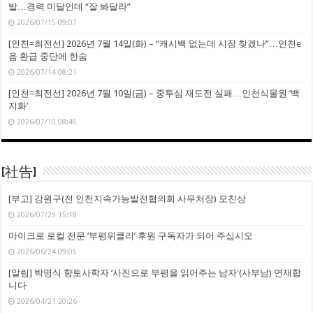
발…경력 미달인데 “잘 봐달라”
2026/07/15 09:07
[인천=최전선] 2026년 7월 14일(화) – “캐시백 없는데 시장 찾겠나”…인천e
음 환급 중단에 한숨
2026/07/14 08:21
[인천=최전선] 2026년 7월 10일(금) – 중투심 재도전 실패…인천식물원 ‘백
지화’
2026/07/10 08:45
[社告]
[부고] 강원구(전 인천지속가능발전협의회 사무처장) 모친상
2026/07/29 15:18
마이크로 로컬 전문 ‘부평위클리’ 후원 구독자가 되어 주십시오
2026/06/24 09:05
[알림] 박명식 향토사학자 ‘사진으로 부평을 읽어주는 남자'(사부남) 연재합
니다
2026/04/21 20:26