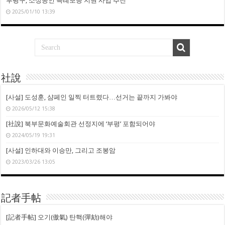
부평구, 소상공인 특례보증 지원 사업 추진
2025/01/10 13:39
社說
[사설] 도성훈, 샴페인 일찍 터트렸다…선거는 끝까지 가봐야
2026/05/12 15:38
[社說] 북부문화예술회관 선정지에 ‘부평’ 포함되어야
2024/05/19 19:31
[사설] 인하대와 이승만, 그리고 조봉암
2023/03/26 13:05
記者手帖
[記者手帖] 오기(傲氣) 탄핵(彈劾)해야