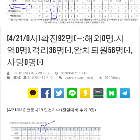
[4/21/0시]확진92명( – :해외0명,지
역0명),격리36명(-),완치퇴원56명(-),
사망0명(-)
THE BUPYEONG WEEKLY
2020/04/21 10:19
HEAD LINE
,
코로나19 지수
Leave a comment
974 Views
[4/21/0시] 코로나19 인천지수 (전일대비 추가 0명)