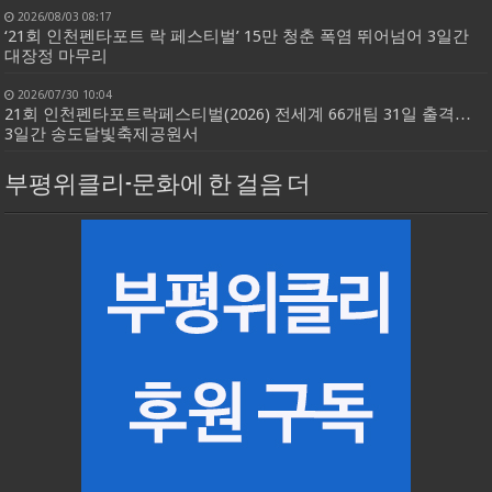
2026/08/03 08:17
‘21회 인천펜타포트 락 페스티벌’ 15만 청춘 폭염 뛰어넘어 3일간
대장정 마무리
2026/07/30 10:04
21회 인천펜타포트락페스티벌(2026) 전세계 66개팀 31일 출격…
3일간 송도달빛축제공원서
부평위클리-문화에 한 걸음 더