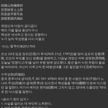
桂陽山色極嬋姸
百里秋登上上田
民富政平斯可矣
誰能更續武城絃
계양산색 더없이 곱디곱다
백리 가을 들녘 풍년이구나
백성은 넉넉하고 정사는 공평하나
누가 능히 무성현을 다시 이을꼬
-이산, ‘富平行幸詩’(1797)
조선 22대 임금 정조(正祖)가 추석(재위 21년, 1797년)을 맞아 김포의 장릉(章
陵, 인조의 부모를 모신 쌍릉)을 참배하고, 다음날 계양산 자락 경명현(景明峴,
오늘날 ‘징맹이고개’)을 넘어 부평 땅에 당도했다. 풍년 들어 누런 부평의 들녘
을 바라보며, 자신이 이루고자 한 태평성대를 그린 칠언절구(七言絶句)이다.
※무성현(武城絃)
중국 춘추시대 공자(孔子, BC 551~479)의 제자 중 한 사람인 자유(子游)가 노
나라 무성(武城)의 읍재(邑宰)로 있으면서 백성들을 ‘예악(禮樂)’으로써 다스렸
던 걸 말한다. 여기서 예악은 현악(絃樂)에 그치지 않고, 당대에 드물었던 ‘제대
로 된 다스림’을 말한다.
<글쓰기 윤리 감각 >
1. 사실을 알리는 데 부단히 노력한다.
2. 지역 비평을 게을리 하지 않는다.