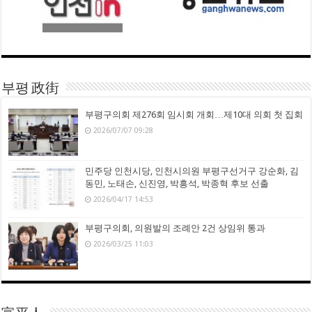
부평 政街
부평구의회 제276회 임시회 개회…제10대 의회 첫 집회
2026/07/07 09:28
민주당 인천시당, 인천시의원 부평구선거구 강순화, 김
동민, 노태손, 신진영, 박흥석, 박종혁 후보 선출
2026/04/17 14:53
부평구의회, 의원발의 조례안 2건 상임위 통과
2026/03/25 11:03