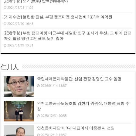
[記者手帖] 오기(傲氣) 탄핵(彈劾)해야
2024/05/06 11:29
[기자수첩] 불편한 진실, 부평 캠프마켓 총사업비 1조3백 여억원
2022/07/10 16:43
[記者手帖] 부평 캠프마켓 미군부대 세밀한 연구 조사가 우선.. 그 뒤에 캠프
마켓 활용 방안 고민해도 늦지 않아
2022/01/19 10:31
仁川人
국립세계문자박물관, 신임 관장 김명인 교수 임명
2026/01/14 13:57
인천교통공사노동조합 김현기 위원장, 대통령 표창 수
상
2025/12/31 20:55
인천문화재단 제9대 대표이사 이종관 씨 선임
2025/12/19 15:57