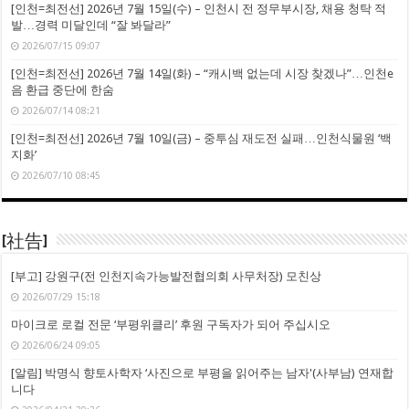
[인천=최전선] 2026년 7월 15일(수) – 인천시 전 정무부시장, 채용 청탁 적
발…경력 미달인데 “잘 봐달라”
2026/07/15 09:07
[인천=최전선] 2026년 7월 14일(화) – “캐시백 없는데 시장 찾겠나”…인천e
음 환급 중단에 한숨
2026/07/14 08:21
[인천=최전선] 2026년 7월 10일(금) – 중투심 재도전 실패…인천식물원 ‘백
지화’
2026/07/10 08:45
[社告]
[부고] 강원구(전 인천지속가능발전협의회 사무처장) 모친상
2026/07/29 15:18
마이크로 로컬 전문 ‘부평위클리’ 후원 구독자가 되어 주십시오
2026/06/24 09:05
[알림] 박명식 향토사학자 ‘사진으로 부평을 읽어주는 남자'(사부남) 연재합
니다