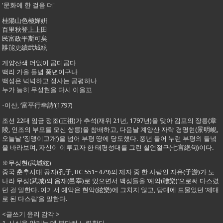
'문화에 한 걸음 더'
桂陽山色極嬋姸
百里秋登上上田
民富政平斯可矣
誰能更續武城絃
계양산색 더없이 곱디곱다
백리 가을 들녘 풍년이구나
백성은 넉넉하고 정사는 공평하나
누가 능히 무성현을 다시 이을꼬
-이산, ‘富平行幸詩’(1797)
조선 22대 임금 정조(正祖)가 추석(재위 21년, 1797년)을 맞아 김포의 장릉(章
陵, 인조의 부모를 모신 쌍릉)을 참배하고, 다음날 계양산 자락 경명현(景明峴,
오늘날 ‘징맹이고개’)을 넘어 부평 땅에 당도했다. 풍년 들어 누런 부평의 들녘
을 바라보며, 자신이 이루고자 한 태평성대를 그린 칠언절구(七言絶句)이다.
※무성현(武城絃)
중국 춘추시대 공자(孔子, BC 551~479)의 제자 중 한 사람인 자유(子游)가 노
나라 무성(武城)의 읍재(邑宰)로 있으면서 백성들을 ‘예악(禮樂)’으로써 다스렸
던 걸 말한다. 여기서 예악은 현악(絃樂)에 그치지 않고, 당대에 드물었던 ‘제대
로 된 다스림’을 말한다.
<글쓰기 윤리 감각 >