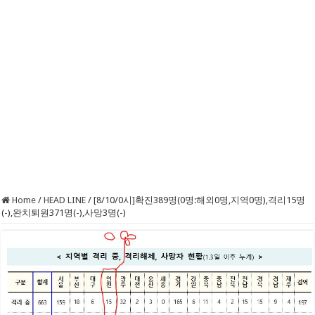
Home
/
HEAD LINE
/
[8/10/0시]확진389명(0명:해외0명,지역0명),격리15명
(-),완치퇴원371명(-),사망3명(-)