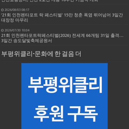
2026/08/03 08:17
‘21회 인천펜타포트 락 페스티벌’ 15만 청춘 폭염 뛰어넘어 3일간
대장정 마무리
2026/07/30 10:04
21회 인천펜타포트락페스티벌(2026) 전세계 66개팀 31일 출격…
3일간 송도달빛축제공원서
부평위클리-문화에 한 걸음 더