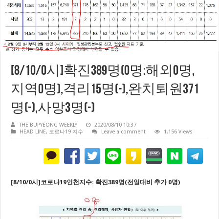
[8/10/0시]확진389명(0명:해외0명,
지역0명),격리15명(-),완치퇴원371
명(-),사망3명(-)
THE BUPYEONG WEEKLY
2020/08/10 10:37
HEAD LINE
,
코로나19 지수
Leave a comment
1,156 Views
[8/10/0시]코로나19인천지수: 확진389명(전일대비 추가 0명)