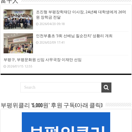
富平人
조진형 부평장학재단 이사장, 24년째 대학생에게 26억
원 장학금 전달
2026/04/20 09:18
인천부흥초 ‘3회 선배님 칠순잔치’ 성황리 개최
2026/02/09 17:41
부평구, 부평문화원 신임 사무국장 이재만 선임
2026/01/15 12:55
부평위클리 ‘5,000원’ 후원 구독(아래 클릭)