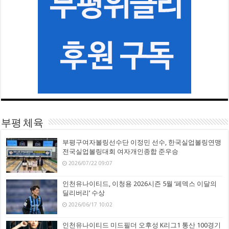
부평 체육
부평구여자볼링선수단 이정민 선수, 한국실업볼링연맹
전국실업볼링대회 여자개인종합 준우승
2026/07/22 09:07
인천유나이티드, 이청용 2026시즌 5월 ‘페덱스 이달의
딜리버리’ 수상
2026/06/17 10:02
인천유나이티드 미드필더 오후성 K리그1 통산 100경기