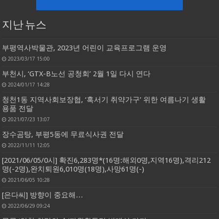
지난 뉴스
부평역사박물관, 2023년 어린이 교육프로그램 운영
2023/03/17 15:00
부천시, ‘GTX-B노선 공청회’ 2월 1일 다시 연다
2024/01/17 14:28
청천1동 지역사회보장협, ‘혹서기 취약가구’ 위한 여름나기 생활
용품 전달
2021/07/23 13:07
장수곰탕, 부평5동에 무료식사권 전달
2022/11/11 12:05
[2021/06/05/0시] 확진6,283명*(16명:해외0명,지역16명),격리212
명(-2명),완치퇴원6,010명(18명),사망61명(-)
2021/06/05 10:28
[은다씨] 방향이 중요해…
2022/06/29 09:24