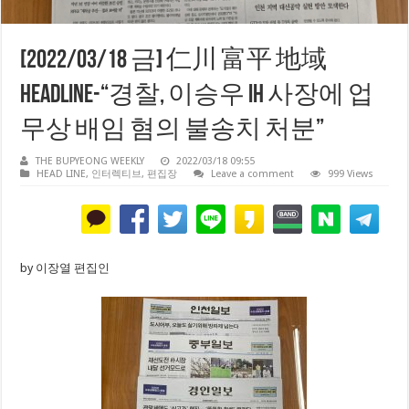
[2022/03/18 금] 仁川 富平 地域
HEADLINE-“경찰, 이승우 iH 사장에 업
무상 배임 혐의 불송치 처분”
THE BUPYEONG WEEKLY
2022/03/18 09:55
HEAD LINE
,
인터렉티브
,
편집장
Leave a comment
999 Views
by 이장열 편집인