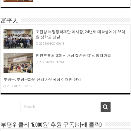
富平人
조진형 부평장학재단 이사장, 24년째 대학생에게 26억
원 장학금 전달
2026/04/20 09:18
인천부흥초 ‘3회 선배님 칠순잔치’ 성황리 개최
2026/02/09 17:41
부평구, 부평문화원 신임 사무국장 이재만 선임
2026/01/15 12:55
부평위클리 ‘5,000원’ 후원 구독(아래 클릭)