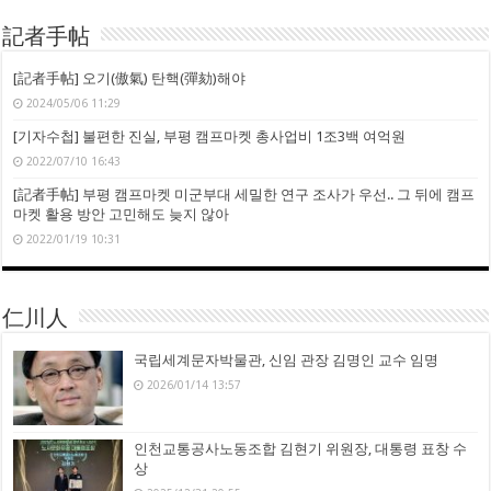
記者手帖
[記者手帖] 오기(傲氣) 탄핵(彈劾)해야
2024/05/06 11:29
[기자수첩] 불편한 진실, 부평 캠프마켓 총사업비 1조3백 여억원
2022/07/10 16:43
[記者手帖] 부평 캠프마켓 미군부대 세밀한 연구 조사가 우선.. 그 뒤에 캠프
마켓 활용 방안 고민해도 늦지 않아
2022/01/19 10:31
仁川人
국립세계문자박물관, 신임 관장 김명인 교수 임명
2026/01/14 13:57
인천교통공사노동조합 김현기 위원장, 대통령 표창 수
상