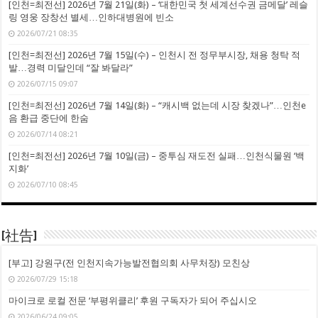
[인천=최전선] 2026년 7월 21일(화) – ‘대한민국 첫 세계선수권 금메달’ 레슬
링 영웅 장창선 별세…인하대병원에 빈소
2026/07/21 08:35
[인천=최전선] 2026년 7월 15일(수) – 인천시 전 정무부시장, 채용 청탁 적
발…경력 미달인데 “잘 봐달라”
2026/07/15 09:07
[인천=최전선] 2026년 7월 14일(화) – “캐시백 없는데 시장 찾겠나”…인천e
음 환급 중단에 한숨
2026/07/14 08:21
[인천=최전선] 2026년 7월 10일(금) – 중투심 재도전 실패…인천식물원 ‘백
지화’
2026/07/10 08:45
[社告]
[부고] 강원구(전 인천지속가능발전협의회 사무처장) 모친상
2026/07/29 15:18
마이크로 로컬 전문 ‘부평위클리’ 후원 구독자가 되어 주십시오
2026/06/24 09:05