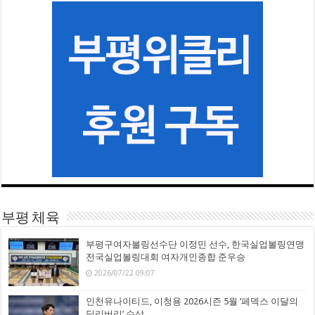
부평 체육
부평구여자볼링선수단 이정민 선수, 한국실업볼링연맹
전국실업볼링대회 여자개인종합 준우승
2026/07/22 09:07
인천유나이티드, 이청용 2026시즌 5월 ‘페덱스 이달의
딜리버리’ 수상