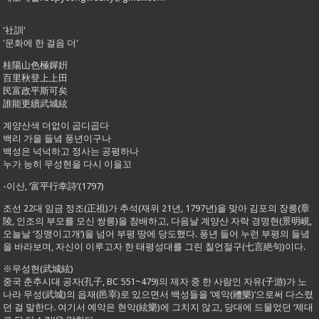
'社訓'
'문화에 한 걸음 더'
桂陽山色極嬋姸
百里秋登上上田
民富政平斯可矣
誰能更續武城絃
계양산색 더없이 곱디곱다
백리 가을 들녘 풍년이구나
백성은 넉넉하고 정사는 공평하나
누가 능히 무성현을 다시 이을꼬
-이산, ‘富平行幸詩’(1797)
조선 22대 임금 정조(正祖)가 추석(재위 21년, 1797년)을 맞아 김포의 장릉(章
陵, 인조의 부모를 모신 쌍릉)을 참배하고, 다음날 계양산 자락 경명현(景明峴,
오늘날 ‘징맹이고개’)을 넘어 부평 땅에 당도했다. 풍년 들어 누런 부평의 들녘
을 바라보며, 자신이 이루고자 한 태평성대를 그린 칠언절구(七言絶句)이다.
※무성현(武城絃)
중국 춘추시대 공자(孔子, BC 551~479)의 제자 중 한 사람인 자유(子游)가 노
나라 무성(武城)의 읍재(邑宰)로 있으면서 백성들을 ‘예악(禮樂)’으로써 다스렸
던 걸 말한다. 여기서 예악은 현악(絃樂)에 그치지 않고, 당대에 드물었던 ‘제대