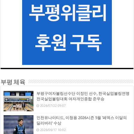
부평 체육
부평구여자볼링선수단 이정민 선수, 한국실업볼링연맹
전국실업볼링대회 여자개인종합 준우승
2026/07/22 09:07
인천유나이티드, 이청용 2026시즌 5월 ‘페덱스 이달의
딜리버리’ 수상
2026/06/17 10:02