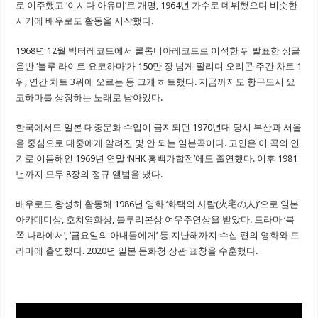
로 이주했고 ‘이시다 아유미’로 개명, 1964년 가수로 데뷔했으며 비슷한
시기에 배우로도 활동을 시작했다.
1968년 12월 빅터레코드에서 콜롬비아레코드로 이적한 뒤 발표한 싱글
음반 ‘블루 라이트 요코하마’가 150만 장 넘게 팔리며 오리콘 주간 차트 1
위, 연간 차트 3위에 오르는 등 크게 히트했다. 지금까지도 항구도시 요
코하마를 상징하는 노래로 남아있다.
한국에서도 일본 대중문화 수입이 금지되던 1970년대 당시 부산과 서울
을 중심으로 대중에게 알려진 몇 안 되는 일본곡이다. 고인은 이 곡의 인
기로 이듬해인 1969년 연말 ‘NHK 홍백가합전’에도 출연했다. 이후 1981
년까지 모두 8장의 정규 앨범을 냈다.
배우로도 왕성히 활동해 1986년 영화 ‘화택의 사람(火宅の人)’으로 일본
아카데미상, 호치영화상, 블루리본상 여우주연상을 받았다. 드라마 ‘북
쪽 나라에서’, ‘금요일의 아내들에게’ 등 지난해까지 수십 편의 영화와 드
라마에 출연했다. 2020년 일본 문화청 장관 표창을 수훈했다.