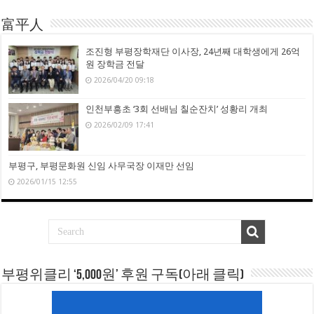
富平人
조진형 부평장학재단 이사장, 24년째 대학생에게 26억
원 장학금 전달
2026/04/20 09:18
인천부흥초 ‘3회 선배님 칠순잔치’ 성황리 개최
2026/02/09 17:41
부평구, 부평문화원 신임 사무국장 이재만 선임
2026/01/15 12:55
부평위클리 ‘5,000원’ 후원 구독(아래 클릭)