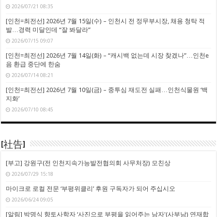
2026/07/21 08:35
[인천=최전선] 2026년 7월 15일(수) – 인천시 전 정무부시장, 채용 청탁 적
발…경력 미달인데 “잘 봐달라”
2026/07/15 09:07
[인천=최전선] 2026년 7월 14일(화) – “캐시백 없는데 시장 찾겠나”…인천e
음 환급 중단에 한숨
2026/07/14 08:21
[인천=최전선] 2026년 7월 10일(금) – 중투심 재도전 실패…인천식물원 ‘백
지화’
2026/07/10 08:45
[社告]
[부고] 강원구(전 인천지속가능발전협의회 사무처장) 모친상
2026/07/29 15:18
마이크로 로컬 전문 ‘부평위클리’ 후원 구독자가 되어 주십시오
2026/06/24 09:05
[알림] 박명식 향토사학자 ‘사진으로 부평을 읽어주는 남자'(사부남) 연재합