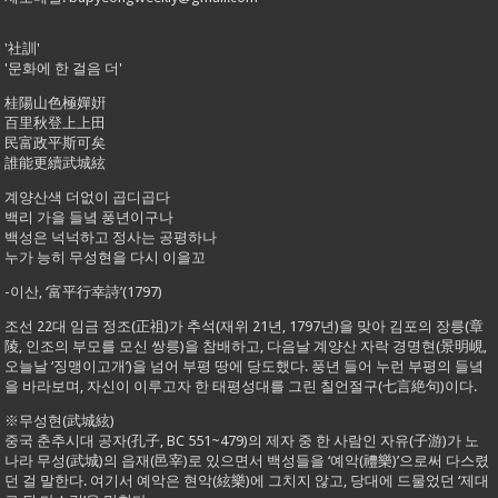
'社訓'
'문화에 한 걸음 더'
桂陽山色極嬋姸
百里秋登上上田
民富政平斯可矣
誰能更續武城絃
계양산색 더없이 곱디곱다
백리 가을 들녘 풍년이구나
백성은 넉넉하고 정사는 공평하나
누가 능히 무성현을 다시 이을꼬
-이산, ‘富平行幸詩’(1797)
조선 22대 임금 정조(正祖)가 추석(재위 21년, 1797년)을 맞아 김포의 장릉(章
陵, 인조의 부모를 모신 쌍릉)을 참배하고, 다음날 계양산 자락 경명현(景明峴,
오늘날 ‘징맹이고개’)을 넘어 부평 땅에 당도했다. 풍년 들어 누런 부평의 들녘
을 바라보며, 자신이 이루고자 한 태평성대를 그린 칠언절구(七言絶句)이다.
※무성현(武城絃)
중국 춘추시대 공자(孔子, BC 551~479)의 제자 중 한 사람인 자유(子游)가 노
나라 무성(武城)의 읍재(邑宰)로 있으면서 백성들을 ‘예악(禮樂)’으로써 다스렸
던 걸 말한다. 여기서 예악은 현악(絃樂)에 그치지 않고, 당대에 드물었던 ‘제대