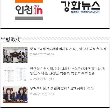
부평 政街
부평구의회 제276회 임시회 개회…제10대 의회 첫 집회
2026/07/07 09:28
민주당 인천시당, 인천시의원 부평구선거구 강순화, 김
동민, 노태손, 신진영, 박흥석, 박종혁 후보 선출
2026/04/17 14:53
부평구의회, 의원발의 조례안 2건 상임위 통과
2026/03/25 11:03