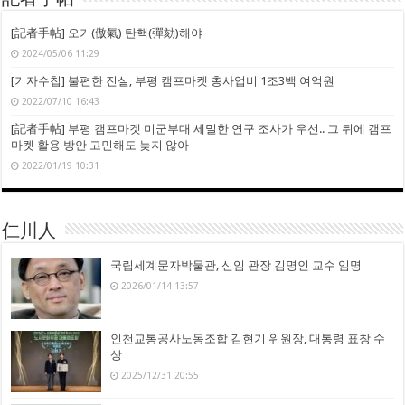
[記者手帖] 오기(傲氣) 탄핵(彈劾)해야
2024/05/06 11:29
[기자수첩] 불편한 진실, 부평 캠프마켓 총사업비 1조3백 여억원
2022/07/10 16:43
[記者手帖] 부평 캠프마켓 미군부대 세밀한 연구 조사가 우선.. 그 뒤에 캠프
마켓 활용 방안 고민해도 늦지 않아
2022/01/19 10:31
仁川人
국립세계문자박물관, 신임 관장 김명인 교수 임명
2026/01/14 13:57
인천교통공사노동조합 김현기 위원장, 대통령 표창 수
상
2025/12/31 20:55