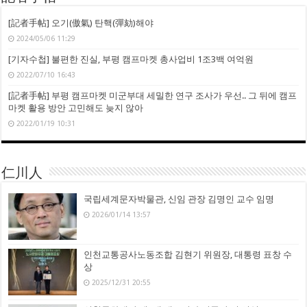
[記者手帖] 오기(傲氣) 탄핵(彈劾)해야
2024/05/06 11:29
[기자수첩] 불편한 진실, 부평 캠프마켓 총사업비 1조3백 여억원
2022/07/10 16:43
[記者手帖] 부평 캠프마켓 미군부대 세밀한 연구 조사가 우선.. 그 뒤에 캠프
마켓 활용 방안 고민해도 늦지 않아
2022/01/19 10:31
仁川人
국립세계문자박물관, 신임 관장 김명인 교수 임명
2026/01/14 13:57
인천교통공사노동조합 김현기 위원장, 대통령 표창 수
상
2025/12/31 20:55