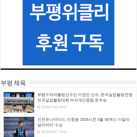
부평 체육
부평구여자볼링선수단 이정민 선수, 한국실업볼링연맹
전국실업볼링대회 여자개인종합 준우승
2026/07/22 09:07
인천유나이티드, 이청용 2026시즌 5월 ‘페덱스 이달의
딜리버리’ 수상
2026/06/17 10:02