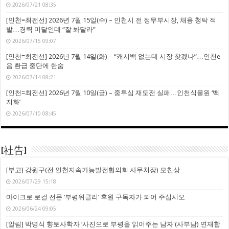
2026/07/21 08:35
[인천=최전선] 2026년 7월 15일(수) – 인천시 전 정무부시장, 채용 청탁 적
발…경력 미달인데 “잘 봐달라”
2026/07/15 09:07
[인천=최전선] 2026년 7월 14일(화) – “캐시백 없는데 시장 찾겠나”…인천e
음 환급 중단에 한숨
2026/07/14 08:21
[인천=최전선] 2026년 7월 10일(금) – 중투심 재도전 실패…인천식물원 ‘백
지화’
2026/07/10 08:45
[社告]
[부고] 강원구(전 인천지속가능발전협의회 사무처장) 모친상
2026/07/29 15:18
마이크로 로컬 전문 ‘부평위클리’ 후원 구독자가 되어 주십시오
2026/06/24 09:05
[알림] 박명식 향토사학자 ‘사진으로 부평을 읽어주는 남자'(사부남) 연재합