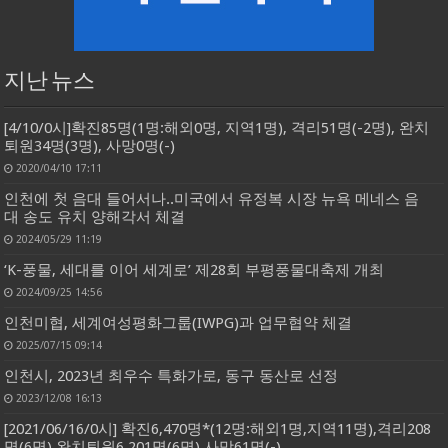
지난 뉴스
[4/10/0시]확진85명(1명:해외0명, 지역1명), 격리51명(-2명), 완치
퇴원34명(3명), 사망0명(-)
2020/04/10 17:11
인천에 첫 음대 들어서나..미국에서 유정복 시장 뉴욕 메네스 음
대 송도 유치 양해각서 체결
2024/05/29 11:19
‘K-풍물, 세대를 이어 세계로’ 제28회 부평풍물대축제 개최
2024/09/25 14:56
인천미협, 세계여성평화그룹(IWPG)과 업무협약 체결
2025/07/15 09:14
인천시, 2023년 최우수 특화가로, 동구 동산로 선정
2023/12/08 16:13
[2021/06/16/0시] 확진6,470명*(12명:해외1명,지역11명),격리208
명(6명),완치퇴원6,201명(6명),사망61명(-)