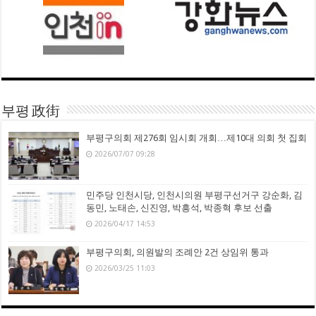
부평 政街
부평구의회 제276회 임시회 개회…제10대 의회 첫 집회
2026/07/07 09:28
민주당 인천시당, 인천시의원 부평구선거구 강순화, 김
동민, 노태손, 신진영, 박흥석, 박종혁 후보 선출
2026/04/17 14:53
부평구의회, 의원발의 조례안 2건 상임위 통과
2026/03/25 11:03