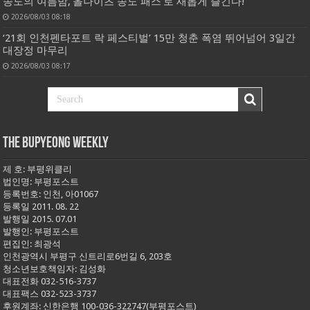
송도의 여름밤,‘올나이츠 송도 패스’로 새롭게 즐긴다!
2026/08/03 08:18
‘21회 인천펜타포트 락 페스티벌’ 15만 청춘 폭염 뛰어넘어 3일간
대장정 마무리
2026/08/03 08:17
THE BUPYEONG WEEKLY
제 호: 부평위클리
법인명: 부평포스트
등록번호: 인천, 아01067
등록일 2011. 08. 22
발행일 2015. 07.01
발행인: 부평포스트
편집인: 최광석
인천광역시 부평구 신트리로6번길 6, 203호
청소년보호책임자: 김성화
대표전화 032-516-3737
대표팩스 032-523-3737
후원계좌: 신한은행 100-036-322747(부평포스트)