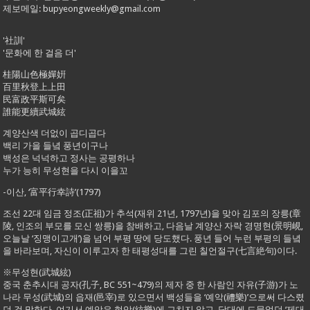
제보메일: bupyeongweekly@gmail.com
'社訓'
'문화에 한 걸음 더'
桂陽山色極嬋姸
百里秋登上上田
民富政平斯可矣
誰能更續武城絃
계양산색 더없이 곱디곱다
백리 가을 들녘 풍년이구나
백성은 넉넉하고 정사는 공평하나
누가 능히 무성현을 다시 이을꼬
-이산, ‘富平行幸詩’(1797)
조선 22대 임금 정조(正祖)가 추석(재위 21년, 1797년)을 맞아 김포의 장릉(章
陵, 인조의 부모를 모신 쌍릉)을 참배하고, 다음날 계양산 자락 경명현(景明峴,
오늘날 ‘징맹이고개’)을 넘어 부평 땅에 당도했다. 풍년 들어 누런 부평의 들녘
을 바라보며, 자신이 이루고자 한 태평성대를 그린 칠언절구(七言絶句)이다.
※무성현(武城絃)
중국 춘추시대 공자(孔子, BC 551~479)의 제자 중 한 사람인 자유(子游)가 노
나라 무성(武城)의 읍재(邑宰)로 있으면서 백성들을 ‘예악(禮樂)’으로써 다스렸
던 걸 말한다. 여기서 예악은 현악(絃樂)에 그치지 않고, 당대에 드물었던 ‘제대