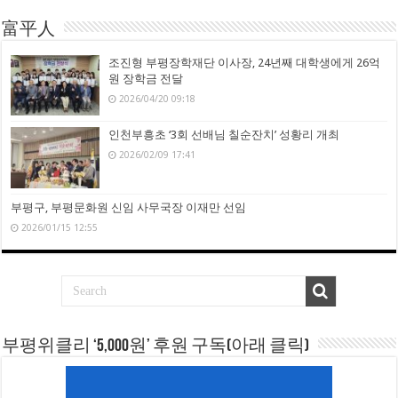
富平人
조진형 부평장학재단 이사장, 24년째 대학생에게 26억
원 장학금 전달
2026/04/20 09:18
인천부흥초 ‘3회 선배님 칠순잔치’ 성황리 개최
2026/02/09 17:41
부평구, 부평문화원 신임 사무국장 이재만 선임
2026/01/15 12:55
부평위클리 ‘5,000원’ 후원 구독(아래 클릭)