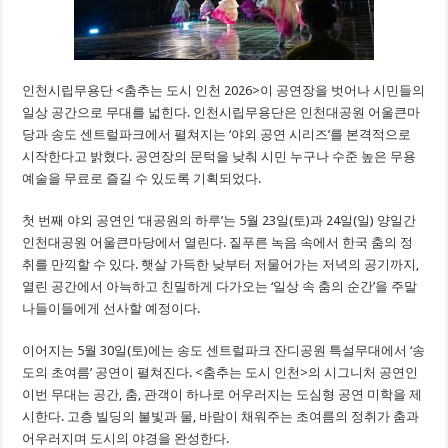
인천시립무용단 <춤추는 도시 인천 2026>이 공연장을 벗어나 시민들의
일상 공간으로 무대를 넓힌다. 인천시립무용단은 인천대공원 어울큰마
당과 송도 센트럴파크에서 펼쳐지는 ‘야외 공연 시리즈’를 본격적으로
시작한다고 밝혔다. 공연장의 문턱을 낮춰 시민 누구나 수준 높은 무용
예술을 무료로 즐길 수 있도록 기획되었다.
첫 번째 야외 공연인 ‘대공원의 하루’는 5월 23일(토)과 24일(일) 양일간
인천대공원 어울큰마당에서 열린다. 짙푸른 녹음 속에서 한국 춤의 정
취를 만끽할 수 있다. 햇살 가득한 낮부터 저물어가는 저녁의 공기까지,
열린 공간에서 아늑하고 친밀하게 다가오는 ‘일상 속 춤의 순간’을 주말
나들이들에게 선사할 예정이다.
이어지는 5월 30일(토)에는 송도 센트럴파크 잔디공원 특설무대에서 ‘송
도의 초여름’ 공연이 펼쳐진다. <춤추는 도시 인천>의 시그니처 공연인
이번 무대는 공간, 춤, 관객이 하나로 어우러지는 도심형 공연 미학을 제
시한다. 고층 빌딩의 불빛과 물, 바람이 채워주는 초여름의 정취가 춤과
어우러지며 도시의 야경을 완성한다.