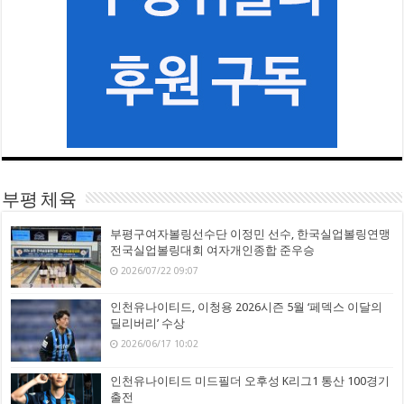
부평 체육
부평구여자볼링선수단 이정민 선수, 한국실업볼링연맹
전국실업볼링대회 여자개인종합 준우승
2026/07/22 09:07
인천유나이티드, 이청용 2026시즌 5월 ‘페덱스 이달의
딜리버리’ 수상
2026/06/17 10:02
인천유나이티드 미드필더 오후성 K리그1 통산 100경기
출전