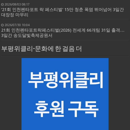
2026/08/03 08:17
‘21회 인천펜타포트 락 페스티벌’ 15만 청춘 폭염 뛰어넘어 3일간
대장정 마무리
2026/07/30 10:04
21회 인천펜타포트락페스티벌(2026) 전세계 66개팀 31일 출격…
3일간 송도달빛축제공원서
부평위클리-문화에 한 걸음 더