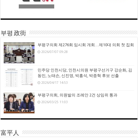
부평 政街
부평구의회 제276회 임시회 개회…제10대 의회 첫 집회
2026/07/07 09:28
민주당 인천시당, 인천시의원 부평구선거구 강순화, 김
동민, 노태손, 신진영, 박흥석, 박종혁 후보 선출
2026/04/17 14:53
부평구의회, 의원발의 조례안 2건 상임위 통과
2026/03/25 11:03
富平人