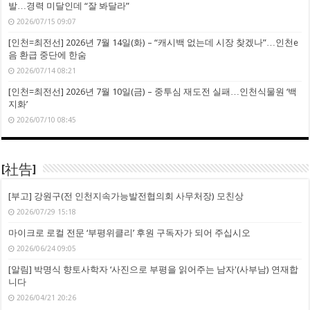
발…경력 미달인데 “잘 봐달라”
2026/07/15 09:07
[인천=최전선] 2026년 7월 14일(화) – “캐시백 없는데 시장 찾겠나”…인천e
음 환급 중단에 한숨
2026/07/14 08:21
[인천=최전선] 2026년 7월 10일(금) – 중투심 재도전 실패…인천식물원 ‘백
지화’
2026/07/10 08:45
[社告]
[부고] 강원구(전 인천지속가능발전협의회 사무처장) 모친상
2026/07/29 15:18
마이크로 로컬 전문 ‘부평위클리’ 후원 구독자가 되어 주십시오
2026/06/24 09:05
[알림] 박명식 향토사학자 ‘사진으로 부평을 읽어주는 남자'(사부남) 연재합
니다
2026/04/21 20:26