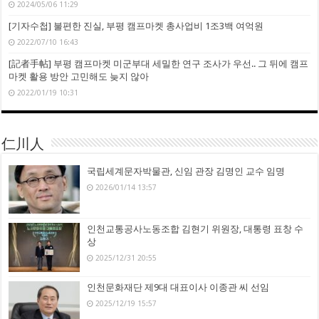
2024/05/06 11:29
[기자수첩] 불편한 진실, 부평 캠프마켓 총사업비 1조3백 여억원
2022/07/10 16:43
[記者手帖] 부평 캠프마켓 미군부대 세밀한 연구 조사가 우선.. 그 뒤에 캠프
마켓 활용 방안 고민해도 늦지 않아
2022/01/19 10:31
仁川人
국립세계문자박물관, 신임 관장 김명인 교수 임명
2026/01/14 13:57
인천교통공사노동조합 김현기 위원장, 대통령 표창 수
상
2025/12/31 20:55
인천문화재단 제9대 대표이사 이종관 씨 선임
2025/12/19 15:57