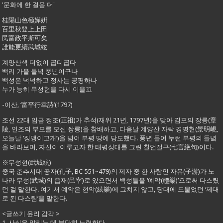
'문화에 한 걸음 더'
桂陽山色極嬋姸
百里秋登上上田
民富政平斯可矣
誰能更續武城絃
계양산색 더없이 곱디곱다
백리 가을 들녘 풍년이구나
백성은 넉넉하고 정사는 공평하나
누가 능히 무성현을 다시 이을꼬
-이산, ‘富平行幸詩’(1797)
조선 22대 임금 정조(正祖)가 추석(재위 21년, 1797년)을 맞아 김포의 장릉(章
陵, 인조의 부모를 모신 쌍릉)을 참배하고, 다음날 계양산 자락 경명현(景明峴,
오늘날 ‘징맹이고개’)을 넘어 부평 땅에 당도했다. 풍년 들어 누런 부평의 들녘
을 바라보며, 자신이 이루고자 한 태평성대를 그린 칠언절구(七言絶句)이다.
※무성현(武城絃)
중국 춘추시대 공자(孔子, BC 551~479)의 제자 중 한 사람인 자유(子游)가 노
나라 무성(武城)의 읍재(邑宰)로 있으면서 백성들을 ‘예악(禮樂)’으로써 다스렸
던 걸 말한다. 여기서 예악은 현악(絃樂)에 그치지 않고, 당대에 드물었던 ‘제대
로 된 다스림’을 말한다.
<글쓰기 윤리 감각 >
1. 사실을 알리는 데 부단히 노력한다.