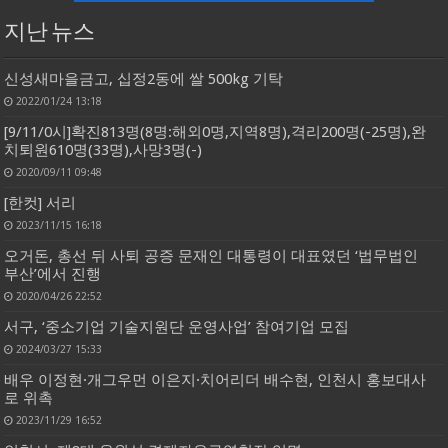
지난 뉴스
신성새마을금고, 십정2동에 쌀 500kg 기탁
2022/01/24 13:18
[9/11/0시]확진813명(8명:해외0명,지역8명),격리200명(-25명),완
치퇴원610명(33명),사망3명(-)
2020/09/11 09:48
[한컷] 서리
2023/11/15 16:18
오거돈, 총선 뒤 사퇴 공증 문재인 대통령이 대표였던 ‘법무법인
부산’에서 진행
2020/04/26 22:52
서구, ‘중소기업 기술지원단 운영사업’ 참여기업 모집
2024/03/27 15:33
배우 이정현·개그우먼 이은지·치어리더 배수현, 인천시 홍보대사
로 위촉
2023/11/29 16:52