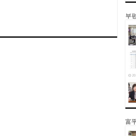
부평
20
富