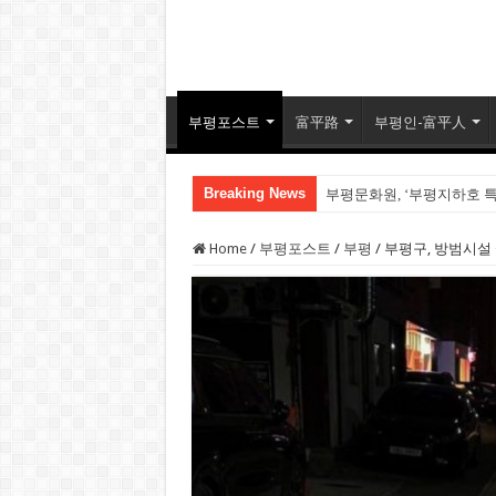
부평포스트
富平路
부평인-富平人
Breaking News
부평문화원, ‘부평지하호 
손가락만 보고 달을 놓치는
Home
/
부평포스트
/
부평
/
부평구, 방범시설