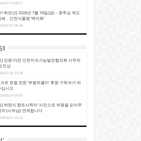
26/07/14 08:21
=최전선] 2026년 7월 10일(금) – 중투심 재도
실패…인천식물원 ‘백지화’
26/07/10 08:45
告]
고] 강원구(전 인천지속가능발전협의회 사무처
 모친상
26/07/29 15:18
크로 로컬 전문 ‘부평위클리’ 후원 구독자가 되
주십시오
26/06/24 09:05
림] 박명식 향토사학자 ‘사진으로 부평을 읽어주
남자'(사부남) 연재합니다
26/04/21 20:26