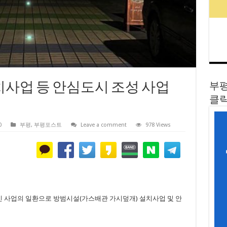
치사업 등 안심도시 조성 사업
부평
클릭
0
부평
,
부평포스트
Leave a comment
978 Views
인 사업의 일환으로 방범시설(가스배관 가시덮개) 설치사업 및 안