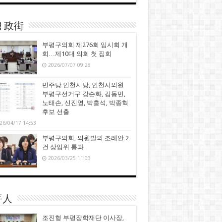
 政街
부평구의회 제276회 임시회 개
회…제10대 의회 첫 집회
2026/07/07 09:28
민주당 인천시당, 인천시의원
부평구선거구 강순화, 김동민,
노태손, 신진영, 박흥석, 박종혁
후보 선출
26/04/17 14:53
부평구의회, 의원발의 조례안 2
건 상임위 통과
2026/03/25 11:03
平人
조진형 부평장학재단 이사장,