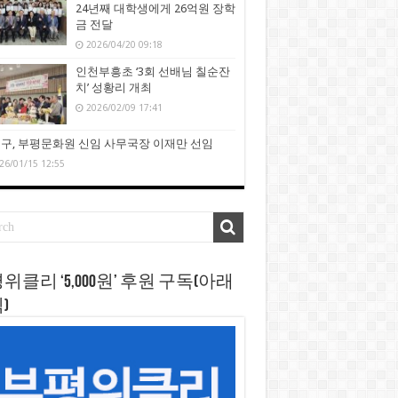
24년째 대학생에게 26억원 장학
금 전달
2026/04/20 09:18
인천부흥초 ‘3회 선배님 칠순잔
치’ 성황리 개최
2026/02/09 17:41
구, 부평문화원 신임 사무국장 이재만 선임
26/01/15 12:55
위클리 ‘5,000원’ 후원 구독(아래
)