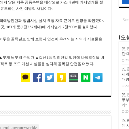
치되지 않은 저층 공동주택을 대상으로 가스배관에 가시덮개를 설
 유도하는 사전 예방적 사업이다.
죄예방진단과 방범시설 설치 요청 자료 근거로 현장을 확인했다.
, 163개 동(1천357세대)에 가시덮개 2천500m를 설치했다.
[오
 어두운 골목길로 인해 보행자 안전이 우려되는 지역에 시설물을
[인
단 
 ▲부개 남부역 주택가 ▲갈산2동 청리단길 일원에 바닥포장을 비
20
고젝트 등 조도 개선 시설물을 설치해 골목길 안전을 더했다.
[인천
세계
대병
20
[인천
무부
라”
20
[인천
데 
.com/bupyeongweekly