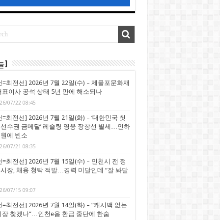
늘]
천=최전선] 2026년 7월 22일(수) – 제물포문화재
대표이사 공석 상태 5년 만에 해소되나
26/07/22 08:45
=최전선] 2026년 7월 21일(화) – ‘대한민국 첫
선수권 금메달’ 레슬링 영웅 장창선 별세…인하
원에 빈소
26/07/21 08:35
=최전선] 2026년 7월 15일(수) – 인천시 전 정
시장, 채용 청탁 적발…경력 미달인데 “잘 봐달
26/07/15 09:07
=최전선] 2026년 7월 14일(화) – “캐시백 없는
시장 찾겠나”…인천e음 환급 중단에 한숨