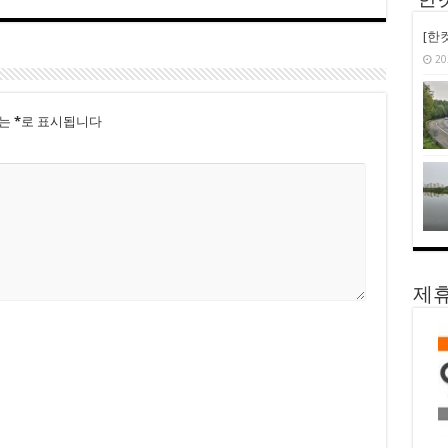
‘한
[한
20
드는
*
로 표시됩니다
제휴