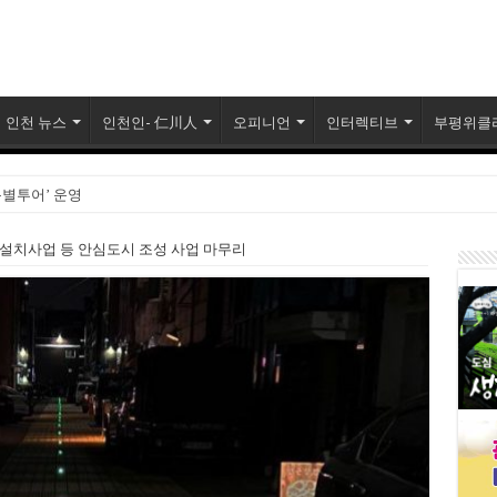
인천 뉴스
인천인- 仁川人
오피니언
인터렉티브
부평위클
특별투어’ 운영
 검찰개혁 논쟁
 설치사업 등 안심도시 조성 사업 마무리