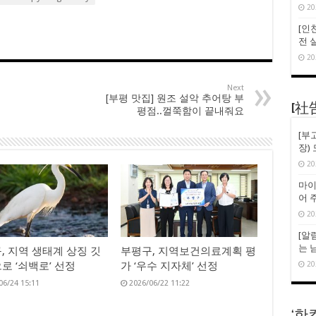
20
[인천
전 
20
Next
[부평 맛집] 원조 설악 추어탕 부
[社
평점..껄쭉함이 끝내줘요
[부
장)
20
마이
어 
20
[알
는 
, 지역 생태계 상징 깃
부평구, 지역보건의료계획 평
20
로 ‘쇠백로’ 선정
가 ‘우수 지자체’ 선정
06/24 15:11
2026/06/22 11:22