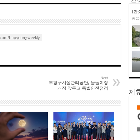
‘한
[한
20
.com/bupyeongweekly
Next
부평구시설관리공단, 물놀이장
개장 앞두고 특별안전점검
제휴