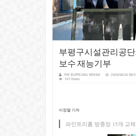
부평구시설관리공단,
보수 재능기부
THE BUPYEONG WEEKLY
2026/06/26 08:3
167 Views
이장열 기자
파인트리홈 방충망 15개 교