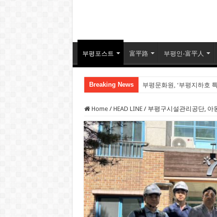
부평포스트
富平路
부평인-富平人
Breaking News
부평문화원, ‘부평지하호 
손가락만 보고 달을 놓치는
Home
/
HEAD LINE
/
부평구시설관리공단, 아