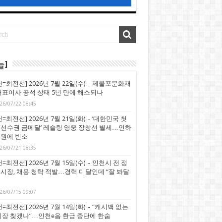
늘]
천=최전선] 2026년 7월 22일(수) – 제물포문화재
대표이사 공석 상태 5년 만에 해소되나
26/07/22 08:45
=최전선] 2026년 7월 21일(화) – ‘대한민국 첫
선수권 금메달’ 레슬링 영웅 장창선 별세…인하
원에 빈소
26/07/21 08:35
=최전선] 2026년 7월 15일(수) – 인천시 전 정
시장, 채용 청탁 적발…경력 미달인데 “잘 봐달
26/07/15 09:07
=최전선] 2026년 7월 14일(화) – “캐시백 없는
시장 찾겠나”…인천e음 환급 중단에 한숨