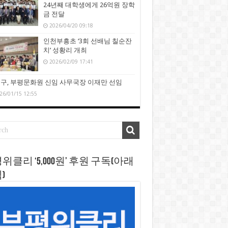
24년째 대학생에게 26억원 장학
금 전달
2026/04/20 09:18
인천부흥초 ‘3회 선배님 칠순잔
치’ 성황리 개최
2026/02/09 17:41
구, 부평문화원 신임 사무국장 이재만 선임
26/01/15 12:55
위클리 ‘5,000원’ 후원 구독(아래
)