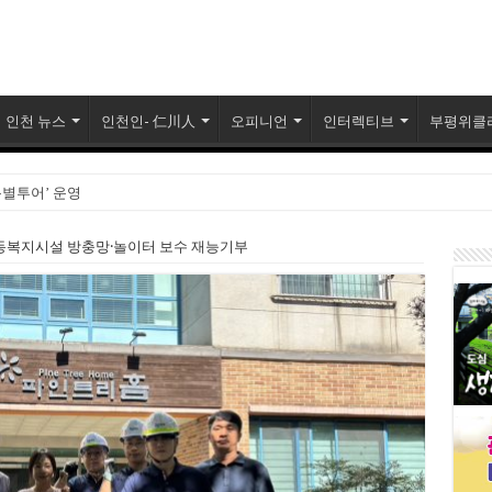
인천 뉴스
인천인- 仁川人
오피니언
인터렉티브
부평위클
특별투어’ 운영
 검찰개혁 논쟁
동복지시설 방충망·놀이터 보수 재능기부