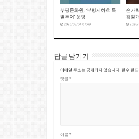
부평문화원, ‘부평지하호 특
손가락
별투어’ 운영
검찰개
2026/08/04 07:49
2026/
답글 남기기
이메일 주소는 공개되지 않습니다.
필수 필
댓글
*
이름
*