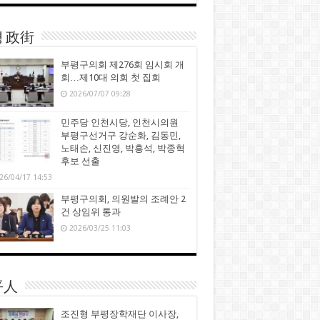
 政街
부평구의회 제276회 임시회 개
회…제10대 의회 첫 집회
2026/07/07 09:28
민주당 인천시당, 인천시의원
부평구선거구 강순화, 김동민,
노태손, 신진영, 박흥석, 박종혁
후보 선출
26/04/17 14:53
부평구의회, 의원발의 조례안 2
건 상임위 통과
2026/03/25 11:03
平人
조진형 부평장학재단 이사장,