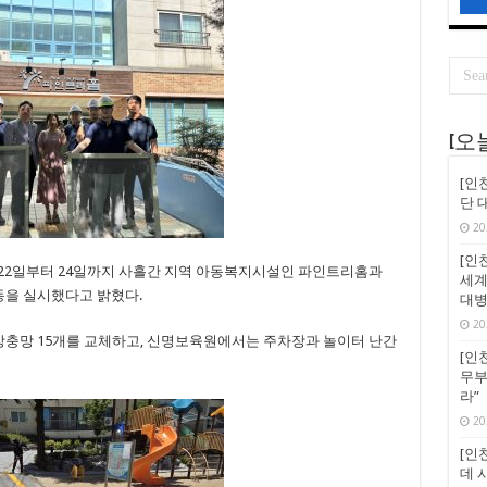
[오
[인
단 
20
[인천
22일부터 24일까지 사흘간 지역 아동복지시설인 파인트리홈과
세계
을 실시했다고 밝혔다.
대병
20
충망 15개를 교체하고, 신명보육원에서는 주차장과 놀이터 난간
[인천
무부
라”
20
[인천
데 