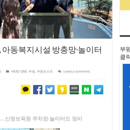
 아동복지시설 방충망·놀이터
부평
클릭
5
HEAD LINE
,
부평
,
부평포스트
Leave a comment
체…신명보육원 주차장·놀이터도 정비