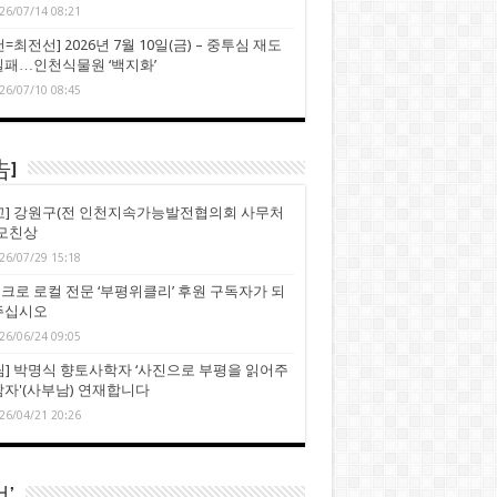
26/07/14 08:21
=최전선] 2026년 7월 10일(금) – 중투심 재도
실패…인천식물원 ‘백지화’
26/07/10 08:45
告]
고] 강원구(전 인천지속가능발전협의회 사무처
 모친상
26/07/29 15:18
크로 로컬 전문 ‘부평위클리’ 후원 구독자가 되
주십시오
26/06/24 09:05
림] 박명식 향토사학자 ‘사진으로 부평을 읽어주
남자'(사부남) 연재합니다
26/04/21 20:26