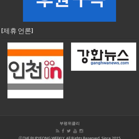
[제휴 언론]
부평위클리
ⓒTHE BUPYEONG WEEKLY, All Rights Reserved, Since 2015