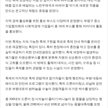
이번 축제 현장에는 지금 쓴 엽서가 축제 30주년을 맞이하는 내년 이맘
때쯤 집으로 배달되는 느린우체국과 버려야 할 악기로 새로운 작품을
만드는 온고작신 체험도 호응을 얻었다.
지역 경제 활성화를 위한 홍보 부스도 다양하게 운영됐다. 부평구 중소
기업협의회와 사회적경제 기업들이 총 16개 부스를 통해 저마다의 활동
을 홍보했다.
이번 축제는 지속 가능한 축제 구현을 목표로 축제 안내 책자를 온라인
으로 제공했다는 특징이 있다. 특히 현장에서의 혼란을 막고 정보를 충
실히 제공하기 위한 안내전광판도 설치했다. 축제 과정에서 발생하는
폐기물은 자원순환부스를 통해 분류해 자원의 선순환과 시민의 환경의
식 고취를 도모했다. 이 밖에도 휠체어 대여소, 시민 쉼터, 수유실 등 시
민들이 축제를 편히 관람할 수 있는 시설도 다수 운영했다.
축제의 마지막은 축제 관람객과 참가자들이 함께 행진하는 부평 대동퍼
레이드와 만만세 프로그램이 장식했다. 특히 드론라이팅쇼 피날레 공연
으로 부평대로의 밤하늘을 수놓아 관람객들의 뜨거운 박수를 받았다.
총 300대의 드론이 징·사자놀이·줄타기·버나놀이 등 풍물을 상징하는 형
상을 만들며, 올해 29회에서 내년 30회로 넘어가는 풍물대축제를 표현