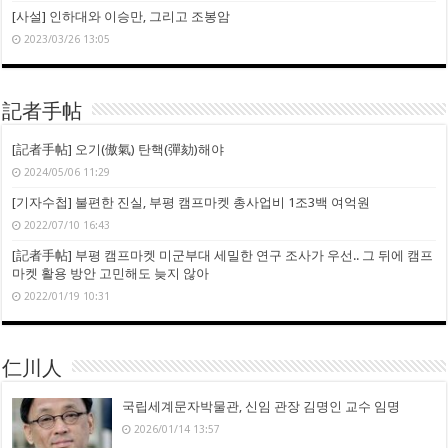
[사설] 인하대와 이승만, 그리고 조봉암
2023/03/26 13:05
記者手帖
[記者手帖] 오기(傲氣) 탄핵(彈劾)해야
2024/05/06 11:29
[기자수첩] 불편한 진실, 부평 캠프마켓 총사업비 1조3백 여억원
2022/07/10 16:43
[記者手帖] 부평 캠프마켓 미군부대 세밀한 연구 조사가 우선.. 그 뒤에 캠프
마켓 활용 방안 고민해도 늦지 않아
2022/01/19 10:31
仁川人
국립세계문자박물관, 신임 관장 김명인 교수 임명
2026/01/14 13:57