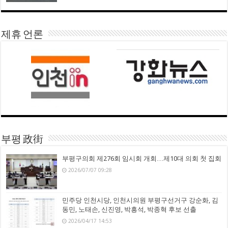
제휴 언론
부평 政街
부평구의회 제276회 임시회 개회…제10대 의회 첫 집회
2026/07/07 09:28
민주당 인천시당, 인천시의원 부평구선거구 강순화, 김
동민, 노태손, 신진영, 박흥석, 박종혁 후보 선출
2026/04/17 14:53