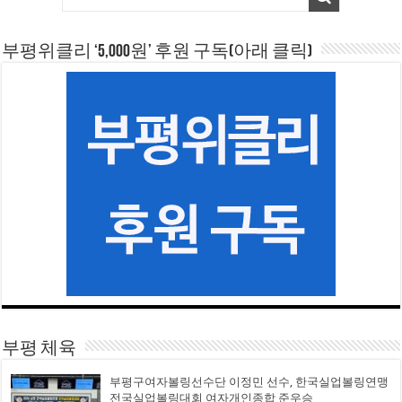
부평위클리 ‘5,000원’ 후원 구독(아래 클릭)
부평 체육
부평구여자볼링선수단 이정민 선수, 한국실업볼링연맹
전국실업볼링대회 여자개인종합 준우승