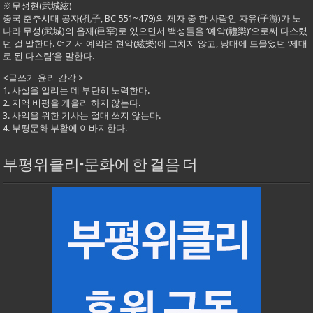
※무성현(武城絃)
중국 춘추시대 공자(孔子, BC 551~479)의 제자 중 한 사람인 자유(子游)가 노
나라 무성(武城)의 읍재(邑宰)로 있으면서 백성들을 ‘예악(禮樂)’으로써 다스렸
던 걸 말한다. 여기서 예악은 현악(絃樂)에 그치지 않고, 당대에 드물었던 ‘제대
로 된 다스림’을 말한다.
<글쓰기 윤리 감각 >
1. 사실을 알리는 데 부단히 노력한다.
2. 지역 비평을 게을리 하지 않는다.
3. 사익을 위한 기사는 절대 쓰지 않는다.
4. 부평문화 부활에 이바지한다.
부평위클리-문화에 한 걸음 더