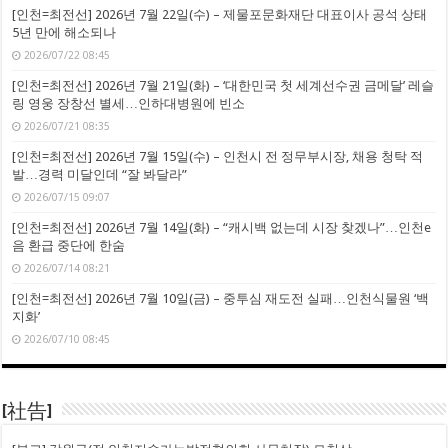
[인천=최전선] 2026년 7월 22일(수) – 제물포문화재단 대표이사 공석 상태
5년 만에 해소되나
2026/07/22 08:45
[인천=최전선] 2026년 7월 21일(화) – ‘대한민국 첫 세계선수권 금메달’ 레슬
링 영웅 장창선 별세…인하대병원에 빈소
2026/07/21 08:35
[인천=최전선] 2026년 7월 15일(수) – 인천시 전 정무부시장, 채용 청탁 적
발…경력 미달인데 “잘 봐달라”
2026/07/15 09:07
[인천=최전선] 2026년 7월 14일(화) – “캐시백 없는데 시장 찾겠나”…인천e
음 환급 중단에 한숨
2026/07/14 08:21
[인천=최전선] 2026년 7월 10일(금) – 중투심 재도전 실패…인천식물원 ‘백
지화’
2026/07/10 08:45
[社告]