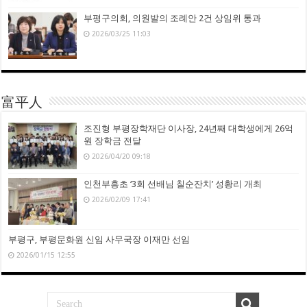
부평구의회, 의원발의 조례안 2건 상임위 통과
2026/03/25 11:03
富平人
조진형 부평장학재단 이사장, 24년째 대학생에게 26억
원 장학금 전달
2026/04/20 09:18
인천부흥초 ‘3회 선배님 칠순잔치’ 성황리 개최
2026/02/09 17:41
부평구, 부평문화원 신임 사무국장 이재만 선임
2026/01/15 12:55