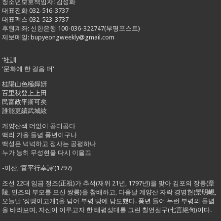
청소년보호책임자: 김성화
대표전화 032-516-3737
대표팩스 032-523-3737
후원계좌: 신한은행 100-036-322747(부평포스트)
제보메일: bupyeongweekly@gmail.com
'社訓'
'문화에 한 걸음 더'
桂陽山色極嬋姸
百里秋登上上田
民富政平斯可矣
誰能更續武城絃
계양산색 더없이 곱디곱다
백리 가을 들녘 풍년이구나
백성은 넉넉하고 정사는 공평하나
누가 능히 무성현을 다시 이을꼬
-이산, ‘富平行幸詩’(1797)
조선 22대 임금 정조(正祖)가 추석(재위 21년, 1797년)을 맞아 김포의 장릉(章
陵, 인조의 부모를 모신 쌍릉)을 참배하고, 다음날 계양산 자락 경명현(景明峴,
오늘날 ‘징맹이고개’)을 넘어 부평 땅에 당도했다. 풍년 들어 누런 부평의 들녘
을 바라보며, 자신이 이루고자 한 태평성대를 그린 칠언절구(七言絶句)이다.