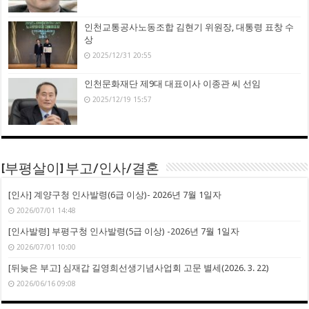
인천교통공사노동조합 김현기 위원장, 대통령 표창 수
상
2025/12/31 20:55
인천문화재단 제9대 대표이사 이종관 씨 선임
2025/12/19 15:57
[부평살이] 부고/인사/결혼
[인사] 계양구청 인사발령(6급 이상)- 2026년 7월 1일자
2026/07/01 14:48
[인사발령] 부평구청 인사발령(5급 이상) -2026년 7월 1일자
2026/07/01 10:00
[뒤늦은 부고] 심재갑 길영희선생기념사업회 고문 별세(2026. 3. 22)
2026/06/16 09:08