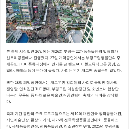
본 축제 시작일인 26일에는 제26회 부평구 22개동풍물단의 발표회가
신트리공원에서 진행됐다. 27일 개막공연에서는 부평구립풍물단의 주
제공연, JTBC 풍류대장에서 인기를 끈 밴드AUX, 월드뮤직그룹 공명, 조
엘라, 파래소 등이 무대에 올랐다. 사회는 인기 개그맨 송필근이 맡았다.
또한 28일 폐막공연에서는 개그우먼 김희원의 사회로 국악인 장사익,
전영랑, 연희집단 THE 광대, 부평구립 여성합창단 및 소년소녀 합창단,
나누리 무용단 등 다채로운 예술인과 공연팀이 축제의 대미를 장식했
다.
축제 기간 동안의 주요 프로그램으로는 제10회 대한민국 창작풍물대전,
시민예술난장, 환상의 거리, 제26회 전국학생풍물경연대회, 풍물페스
타, 사제풍물명인전, 전통풍물공연, 청소년참여무대, 2025년 부평생활