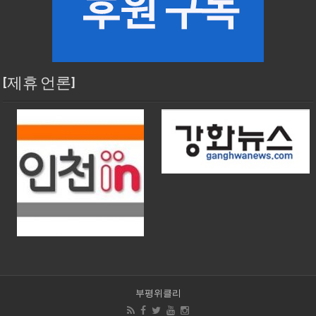
[제휴 언론]
부평위클리