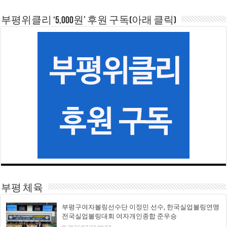
부평위클리 ‘5,000원’ 후원 구독(아래 클릭)
부평 체육
부평구여자볼링선수단 이정민 선수, 한국실업볼링연맹
전국실업볼링대회 여자개인종합 준우승