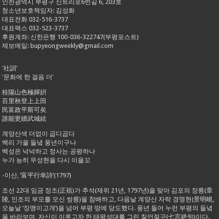
인천광역시 부평구 신트리로6번길 6, 203호
청소년보호책임자: 김성화
대표전화 032-516-3737
대표팩스 032-523-3737
후원계좌: 신한은행 100-036-322747(부평포스트)
제보메일: bupyeongweekly@gmail.com
'社訓'
'문화에 한 걸음 더'
桂陽山色極嬋姸
百里秋登上上田
民富政平斯可矣
誰能更續武城絃
계양산색 더없이 곱디곱다
백리 가을 들녘 풍년이구나
백성은 넉넉하고 정사는 공평하나
누가 능히 무성현을 다시 이을꼬
-이산, ‘富平行幸詩’(1797)
조선 22대 임금 정조(正祖)가 추석(재위 21년, 1797년)을 맞아 김포의 장릉(章
陵, 인조의 부모를 모신 쌍릉)을 참배하고, 다음날 계양산 자락 경명현(景明峴,
오늘날 ‘징맹이고개’)을 넘어 부평 땅에 당도했다. 풍년 들어 누런 부평의 들녘
을 바라보며, 자신이 이루고자 한 태평성대를 그린 칠언절구(七言絶句)이다.