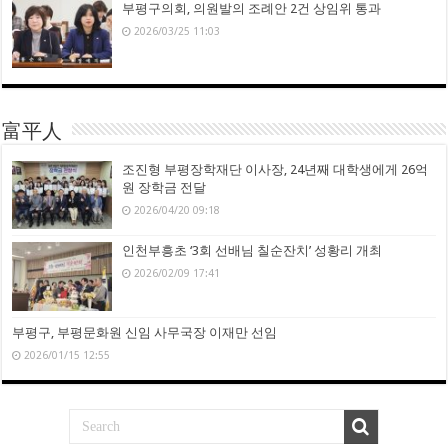
부평구의회, 의원발의 조례안 2건 상임위 통과
2026/03/25 11:03
富平人
조진형 부평장학재단 이사장, 24년째 대학생에게 26억
원 장학금 전달
2026/04/20 09:18
인천부흥초 ‘3회 선배님 칠순잔치’ 성황리 개최
2026/02/09 17:41
부평구, 부평문화원 신임 사무국장 이재만 선임
2026/01/15 12:55