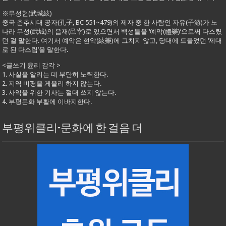
※무성현(武城絃)
중국 춘추시대 공자(孔子, BC 551~479)의 제자 중 한 사람인 자유(子游)가 노
나라 무성(武城)의 읍재(邑宰)로 있으면서 백성들을 ‘예악(禮樂)’으로써 다스렸
던 걸 말한다. 여기서 예악은 현악(絃樂)에 그치지 않고, 당대에 드물었던 ‘제대
로 된 다스림’을 말한다.
<글쓰기 윤리 감각 >
1. 사실을 알리는 데 부단히 노력한다.
2. 지역 비평을 게을리 하지 않는다.
3. 사익을 위한 기사는 절대 쓰지 않는다.
4. 부평문화 부활에 이바지한다.
부평위클리-문화에 한 걸음 더