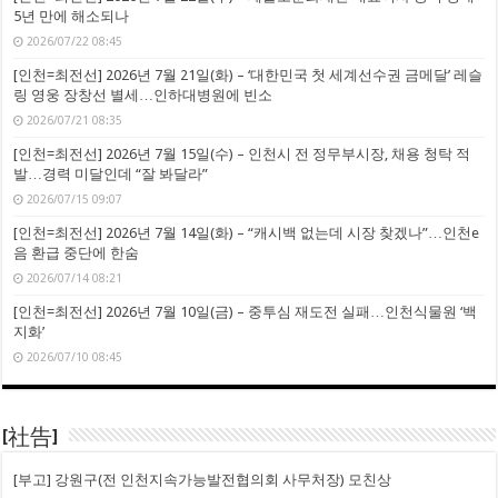
5년 만에 해소되나
2026/07/22 08:45
[인천=최전선] 2026년 7월 21일(화) – ‘대한민국 첫 세계선수권 금메달’ 레슬
링 영웅 장창선 별세…인하대병원에 빈소
2026/07/21 08:35
[인천=최전선] 2026년 7월 15일(수) – 인천시 전 정무부시장, 채용 청탁 적
발…경력 미달인데 “잘 봐달라”
2026/07/15 09:07
[인천=최전선] 2026년 7월 14일(화) – “캐시백 없는데 시장 찾겠나”…인천e
음 환급 중단에 한숨
2026/07/14 08:21
[인천=최전선] 2026년 7월 10일(금) – 중투심 재도전 실패…인천식물원 ‘백
지화’
2026/07/10 08:45
[社告]
[부고] 강원구(전 인천지속가능발전협의회 사무처장) 모친상