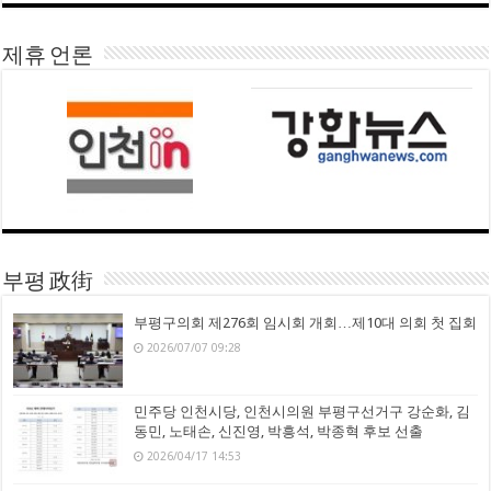
제휴 언론
부평 政街
부평구의회 제276회 임시회 개회…제10대 의회 첫 집회
2026/07/07 09:28
민주당 인천시당, 인천시의원 부평구선거구 강순화, 김
동민, 노태손, 신진영, 박흥석, 박종혁 후보 선출
2026/04/17 14:53