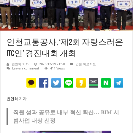
인천교통공사, ‘제2회 자랑스러운
ITC인’ 경진대회 개최
변인화 기자
2025/12/19 21:58
인천 이모저모
Leave a comment
411 Views
변인화 기자
직원 성과 공유로 내부 혁신 확산… BIM 시
범사업 대상 선정