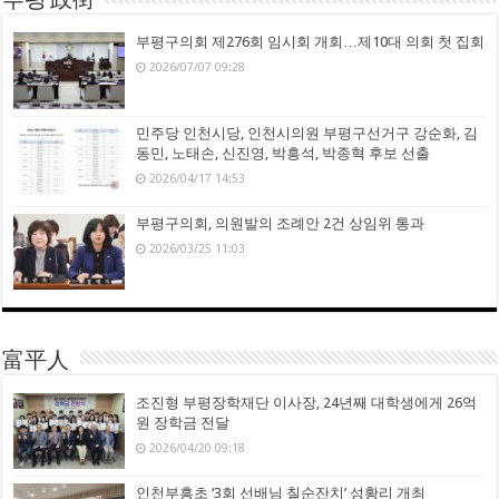
부평 政街
부평구의회 제276회 임시회 개회…제10대 의회 첫 집회
2026/07/07 09:28
민주당 인천시당, 인천시의원 부평구선거구 강순화, 김
동민, 노태손, 신진영, 박흥석, 박종혁 후보 선출
2026/04/17 14:53
부평구의회, 의원발의 조례안 2건 상임위 통과
2026/03/25 11:03
富平人
조진형 부평장학재단 이사장, 24년째 대학생에게 26억
원 장학금 전달
2026/04/20 09:18
인천부흥초 ‘3회 선배님 칠순잔치’ 성황리 개최