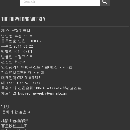
THE BUPYEONG WEEKLY
제 호: 부평위클리
법인명: 부평포스트
등록번호: 인천, 아01067
등록일 2011. 08. 22
발행일 2015. 07.01
발행인: 부평포스트
편집인: 최광석
인천광역시 부평구 신트리로6번길 6, 203호
청소년보호책임자: 김성화
대표전화 032-516-3737
대표팩스 032-523-3737
후원계좌: 신한은행 100-036-322747(부평포스트)
제보메일: bupyeongweekly@gmail.com
'社訓'
'문화에 한 걸음 더'
桂陽山色極嬋姸
百里秋登上上田