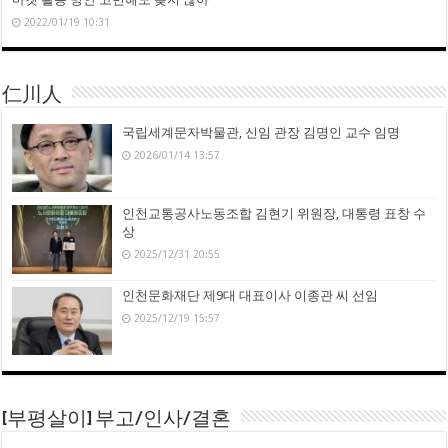
2022/01/19 10:31
仁川人
국립세계문자박물관, 신임 관장 김명인 교수 임명
2026/01/14 13:57
인천교통공사노동조합 김현기 위원장, 대통령 표창 수
상
2025/12/31 20:55
인천문화재단 제9대 대표이사 이종관 씨 선임
2025/12/19 15:57
[부평살이] 부고/인사/결혼