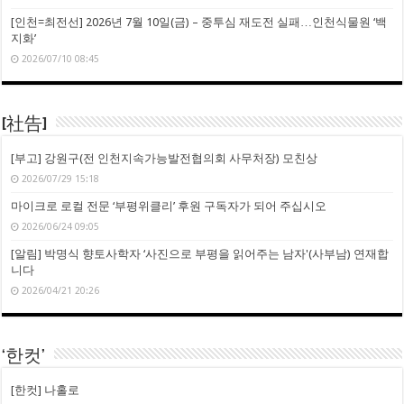
[인천=최전선] 2026년 7월 10일(금) – 중투심 재도전 실패…인천식물원 ‘백
지화’
2026/07/10 08:45
[社告]
[부고] 강원구(전 인천지속가능발전협의회 사무처장) 모친상
2026/07/29 15:18
마이크로 로컬 전문 ‘부평위클리’ 후원 구독자가 되어 주십시오
2026/06/24 09:05
[알림] 박명식 향토사학자 ‘사진으로 부평을 읽어주는 남자'(사부남) 연재합
니다
2026/04/21 20:26
‘한컷’
[한컷] 나홀로