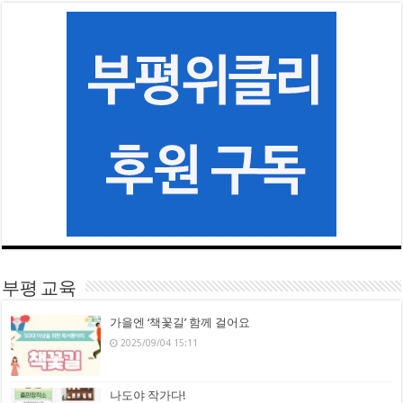
부평 교육
가을엔 ‘책꽃길’ 함께 걸어요
2025/09/04 15:11
나도야 작가다!