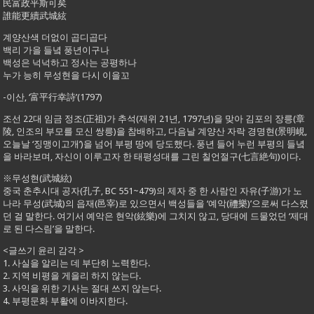
民富政平斯可矣
誰能更續武城絃
계양산색 더없이 곱디곱다
백리 가을 들녘 풍년이구나
백성은 넉넉하고 정사는 공평하나
누가 능히 무성현을 다시 이을꼬
-이산, ‘富平行幸詩’(1797)
조선 22대 임금 정조(正祖)가 추석(재위 21년, 1797년)을 맞아 김포의 장릉(章
陵, 인조의 부모를 모신 쌍릉)을 참배하고, 다음날 계양산 자락 경명현(景明峴,
오늘날 ‘징맹이고개’)을 넘어 부평 땅에 당도했다. 풍년 들어 누런 부평의 들녘
을 바라보며, 자신이 이루고자 한 태평성대를 그린 칠언절구(七言絶句)이다.
※무성현(武城絃)
중국 춘추시대 공자(孔子, BC 551~479)의 제자 중 한 사람인 자유(子游)가 노
나라 무성(武城)의 읍재(邑宰)로 있으면서 백성들을 ‘예악(禮樂)’으로써 다스렸
던 걸 말한다. 여기서 예악은 현악(絃樂)에 그치지 않고, 당대에 드물었던 ‘제대
로 된 다스림’을 말한다.
<글쓰기 윤리 감각 >
1. 사실을 알리는 데 부단히 노력한다.
2. 지역 비평을 게을리 하지 않는다.
3. 사익을 위한 기사는 절대 쓰지 않는다.
4. 부평문화 부활에 이바지한다.