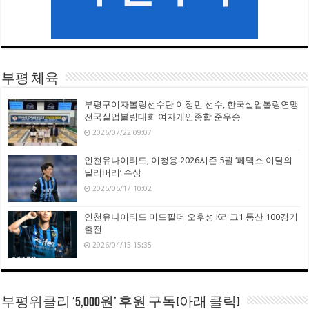
부평 체육
부평구여자볼링선수단 이정민 선수, 한국실업볼링연맹
전국실업볼링대회 여자개인종합 준우승
2026/07/22 09:07
인천유나이티드, 이청용 2026시즌 5월 ‘페덱스 이달의
딜리버리’ 수상
2026/06/17 10:02
인천유나이티드 미드필더 오후성 K리그1 통산 100경기
출전
2026/04/15 15:35
부평위클리 ‘5,000원’ 후원 구독(아래 클릭)