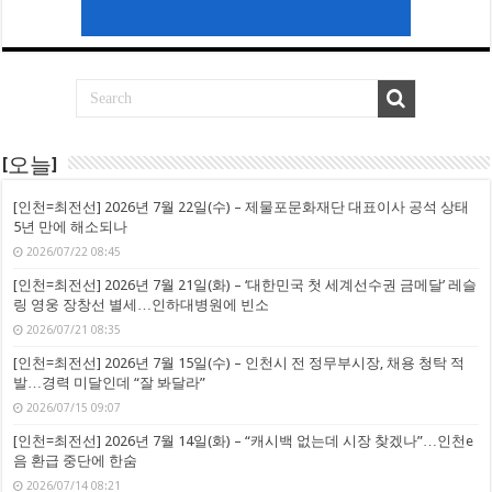
[오늘]
[인천=최전선] 2026년 7월 22일(수) – 제물포문화재단 대표이사 공석 상태
5년 만에 해소되나
2026/07/22 08:45
[인천=최전선] 2026년 7월 21일(화) – ‘대한민국 첫 세계선수권 금메달’ 레슬
링 영웅 장창선 별세…인하대병원에 빈소
2026/07/21 08:35
[인천=최전선] 2026년 7월 15일(수) – 인천시 전 정무부시장, 채용 청탁 적
발…경력 미달인데 “잘 봐달라”
2026/07/15 09:07
[인천=최전선] 2026년 7월 14일(화) – “캐시백 없는데 시장 찾겠나”…인천e
음 환급 중단에 한숨
2026/07/14 08:21