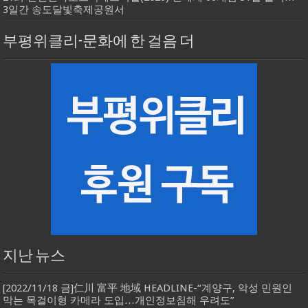
3일간 송도달빛축제공원서
부평위클리-문화에 한 걸음 더
지난 뉴스
[2022/11/18 금]仁川 富平 地域 HEADLINE-“계양구, 악성 민원인
막는 목걸이형 카메라 도입…개인정보침해 우려도”