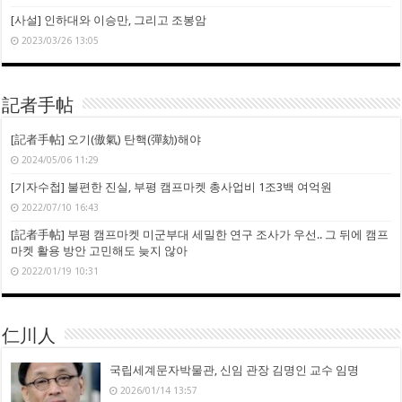
[사설] 인하대와 이승만, 그리고 조봉암
2023/03/26 13:05
記者手帖
[記者手帖] 오기(傲氣) 탄핵(彈劾)해야
2024/05/06 11:29
[기자수첩] 불편한 진실, 부평 캠프마켓 총사업비 1조3백 여억원
2022/07/10 16:43
[記者手帖] 부평 캠프마켓 미군부대 세밀한 연구 조사가 우선.. 그 뒤에 캠프
마켓 활용 방안 고민해도 늦지 않아
2022/01/19 10:31
仁川人
국립세계문자박물관, 신임 관장 김명인 교수 임명
2026/01/14 13:57