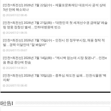
[인천=최전선] 2026년 7월 22일(수) – 제물포문화재단 대표이사 공석 상태
5년 만에 해소되나
2026/07/22 08:45
[인천=최전선] 2026년 7월 21일(화) – ‘대한민국 첫 세계선수권 금메달’ 레슬
링 영웅 장창선 별세…인하대병원에 빈소
2026/07/21 08:35
[인천=최전선] 2026년 7월 15일(수) – 인천시 전 정무부시장, 채용 청탁 적
발…경력 미달인데 “잘 봐달라”
2026/07/15 09:07
[인천=최전선] 2026년 7월 14일(화) – “캐시백 없는데 시장 찾겠나”…인천e
음 환급 중단에 한숨
2026/07/14 08:21
[인천=최전선] 2026년 7월 10일(금) – 중투심 재도전 실패…인천식물원 ‘백
지화’
2026/07/10 08:45
[社告]