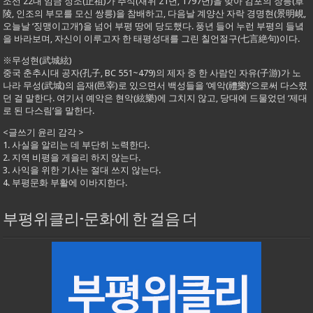
조선 22대 임금 정조(正祖)가 추석(재위 21년, 1797년)을 맞아 김포의 장릉(章
陵, 인조의 부모를 모신 쌍릉)을 참배하고, 다음날 계양산 자락 경명현(景明峴,
오늘날 ‘징맹이고개’)을 넘어 부평 땅에 당도했다. 풍년 들어 누런 부평의 들녘
을 바라보며, 자신이 이루고자 한 태평성대를 그린 칠언절구(七言絶句)이다.
※무성현(武城絃)
중국 춘추시대 공자(孔子, BC 551~479)의 제자 중 한 사람인 자유(子游)가 노
나라 무성(武城)의 읍재(邑宰)로 있으면서 백성들을 ‘예악(禮樂)’으로써 다스렸
던 걸 말한다. 여기서 예악은 현악(絃樂)에 그치지 않고, 당대에 드물었던 ‘제대
로 된 다스림’을 말한다.
<글쓰기 윤리 감각 >
1. 사실을 알리는 데 부단히 노력한다.
2. 지역 비평을 게을리 하지 않는다.
3. 사익을 위한 기사는 절대 쓰지 않는다.
4. 부평문화 부활에 이바지한다.
부평위클리-문화에 한 걸음 더