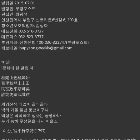
발행일 2015. 07.01
발행인: 부평포스트
편집인: 최광석
인천광역시 부평구 신트리로6번길 6, 203호
청소년보호책임자: 김성화
대표전화 032-516-3737
대표팩스 032-523-3737
후원계좌: 신한은행 100-036-322747(부평포스트)
제보메일: bupyeongweekly@gmail.com
'社訓'
'문화에 한 걸음 더'
桂陽山色極嬋姸
百里秋登上上田
民富政平斯可矣
誰能更續武城絃
계양산색 더없이 곱디곱다
백리 가을 들녘 풍년이구나
백성은 넉넉하고 정사는 공평하나
누가 능히 무성현을 다시 이을꼬
-이산, ‘富平行幸詩’(1797)