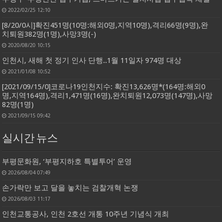
2022/02/25 12:10
[8/20/0시]확진451명(10명:해외0명,지역10명),격리66명(9명),완
치퇴원382명(1명),사망3명(-)
2020/08/20 10:15
인천시, 새해 첫 정기 인사 단행..1월 11일자 974명 대상
2021/01/08 10:52
[2021/09/15/0]코로나19인천지수: 확진13,626명*(164명:해외0
명,지역164명),격리1,471명(16명),완치퇴원12,073명(147명),사망
82명(1명)
2021/09/15 09:42
실시간 뉴스
부평문화원, ‘부평지하호 특별투어’ 운영
2026/08/04 07:49
손가락만 보고 달을 놓치는 검찰개혁 논쟁
2026/08/03 11:17
인천교통공사, 인천 2호선 개통 10주년 기념식 개최