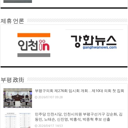
제휴 언론
부평 政街
부평구의회 제276회 임시회 개회…제10대 의회 첫 집회
2026/07/07 09:28
민주당 인천시당, 인천시의원 부평구선거구 강순화, 김
동민, 노태손, 신진영, 박흥석, 박종혁 후보 선출
2026/04/17 14:53