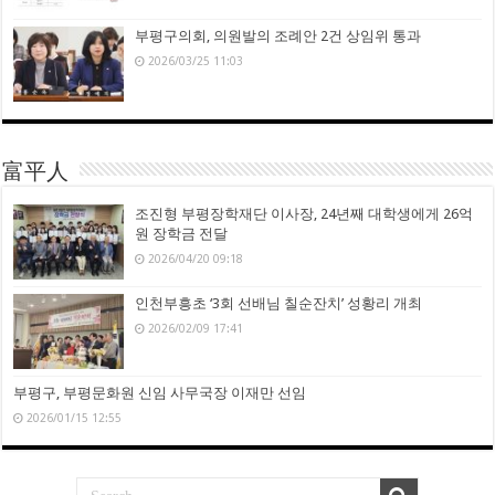
부평구의회, 의원발의 조례안 2건 상임위 통과
2026/03/25 11:03
富平人
조진형 부평장학재단 이사장, 24년째 대학생에게 26억
원 장학금 전달
2026/04/20 09:18
인천부흥초 ‘3회 선배님 칠순잔치’ 성황리 개최
2026/02/09 17:41
부평구, 부평문화원 신임 사무국장 이재만 선임
2026/01/15 12:55