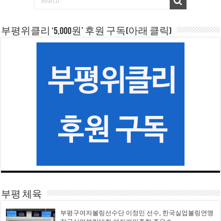
부평위클리 ‘5,000원’ 후원 구독(아래 클릭)
부평 체육
부평구여자볼링선수단 이정민 선수, 한국실업볼링연맹