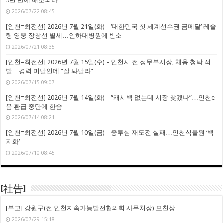
5년 만에 해소되나
2026/07/22 08:45
[인천=최전선] 2026년 7월 21일(화) – ‘대한민국 첫 세계선수권 금메달’ 레슬
링 영웅 장창선 별세…인하대병원에 빈소
2026/07/21 08:35
[인천=최전선] 2026년 7월 15일(수) – 인천시 전 정무부시장, 채용 청탁 적
발…경력 미달인데 “잘 봐달라”
2026/07/15 09:07
[인천=최전선] 2026년 7월 14일(화) – “캐시백 없는데 시장 찾겠나”…인천e
음 환급 중단에 한숨
2026/07/14 08:21
[인천=최전선] 2026년 7월 10일(금) – 중투심 재도전 실패…인천식물원 ‘백
지화’
2026/07/10 08:45
[社告]
[부고] 강원구(전 인천지속가능발전협의회 사무처장) 모친상
2026/07/29 15:18