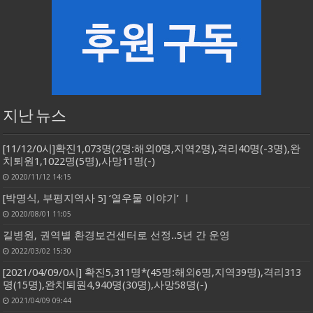
지난 뉴스
[11/12/0시]확진1,073명(2명:해외0명,지역2명),격리40명(-3명),완
치퇴원1,1022명(5명),사망11명(-)
2020/11/12 14:15
[박명식, 부평지역사 5] ‘열우물 이야기’ Ⅰ
2020/08/01 11:05
길병원, 권역별 환경보건센터로 선정..5년 간 운영
2022/03/02 15:30
[2021/04/09/0시] 확진5,311명*(45명:해외6명,지역39명),격리313
명(15명),완치퇴원4,940명(30명),사망58명(-)
2021/04/09 09:44