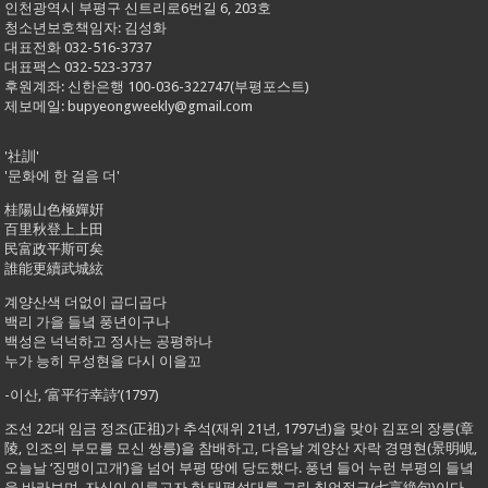
인천광역시 부평구 신트리로6번길 6, 203호
청소년보호책임자: 김성화
대표전화 032-516-3737
대표팩스 032-523-3737
후원계좌: 신한은행 100-036-322747(부평포스트)
제보메일: bupyeongweekly@gmail.com
'社訓'
'문화에 한 걸음 더'
桂陽山色極嬋姸
百里秋登上上田
民富政平斯可矣
誰能更續武城絃
계양산색 더없이 곱디곱다
백리 가을 들녘 풍년이구나
백성은 넉넉하고 정사는 공평하나
누가 능히 무성현을 다시 이을꼬
-이산, ‘富平行幸詩’(1797)
조선 22대 임금 정조(正祖)가 추석(재위 21년, 1797년)을 맞아 김포의 장릉(章
陵, 인조의 부모를 모신 쌍릉)을 참배하고, 다음날 계양산 자락 경명현(景明峴,
오늘날 ‘징맹이고개’)을 넘어 부평 땅에 당도했다. 풍년 들어 누런 부평의 들녘
을 바라보며, 자신이 이루고자 한 태평성대를 그린 칠언절구(七言絶句)이다.