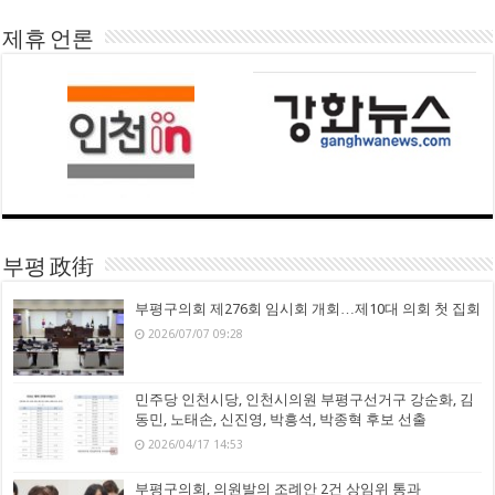
제휴 언론
부평 政街
부평구의회 제276회 임시회 개회…제10대 의회 첫 집회
2026/07/07 09:28
민주당 인천시당, 인천시의원 부평구선거구 강순화, 김
동민, 노태손, 신진영, 박흥석, 박종혁 후보 선출
2026/04/17 14:53
부평구의회, 의원발의 조례안 2건 상임위 통과