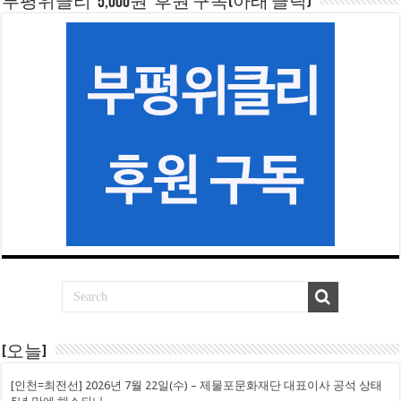
부평위클리 ‘5,000원’ 후원 구독(아래 클릭)
[오늘]
[인천=최전선] 2026년 7월 22일(수) – 제물포문화재단 대표이사 공석 상태