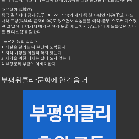
※무성현(武城絃)
중국 춘추시대 공자(孔子, BC 551~479)의 제자 중 한 사람인 자유(子游)가 노
나라 무성(武城)의 읍재(邑宰)로 있으면서 백성들을 ‘예악(禮樂)’으로써 다스렸
던 걸 말한다. 여기서 예악은 현악(絃樂)에 그치지 않고, 당대에 드물었던 ‘제대
로 된 다스림’을 말한다.
<글쓰기 윤리 감각 >
1. 사실을 알리는 데 부단히 노력한다.
2. 지역 비평을 게을리 하지 않는다.
3. 사익을 위한 기사는 절대 쓰지 않는다.
4. 부평문화 부활에 이바지한다.
부평위클리-문화에 한 걸음 더