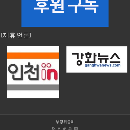
[제휴 언론]
부평위클리