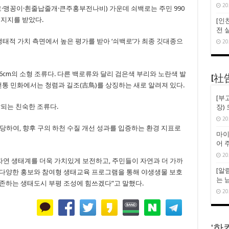
20
·맹꽁이·흰줄납줄개·큰주홍부전나비) 가운데 쇠백로는 주민 990
 지지를 받았다.
[인천
전 
적 가치 측면에서 높은 평가를 받아 ‘쇠백로’가 최종 깃대종으
20
6cm의 소형 조류다. 다른 백로류와 달리 검은색 부리와 노란색 발
[社
전통 민화에서는 청렴과 길조(吉鳥)를 상징하는 새로 알려져 있다.
[부
찰되는 친숙한 조류다.
장)
20
당하여, 향후 구의 하천 수질 개선 성과를 입증하는 환경 지표로
마이
어 
20
 자연 생태계를 더욱 가치있게 보전하고, 주민들이 자연과 더 가까
[알
도 다양한 홍보와 참여형 생태교육 프로그램을 통해 야생생물 보호
는 
존하는 생태도시 부평 조성에 힘쓰겠다”고 말했다.
20