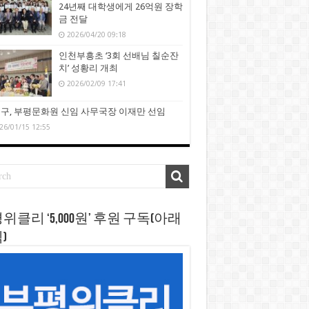
24년째 대학생에게 26억원 장학
금 전달
2026/04/20 09:18
인천부흥초 ‘3회 선배님 칠순잔
치’ 성황리 개최
2026/02/09 17:41
구, 부평문화원 신임 사무국장 이재만 선임
26/01/15 12:55
위클리 ‘5,000원’ 후원 구독(아래
)