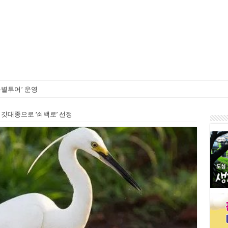
특별투어’ 운영
 검찰개혁 논쟁
 깃대종으로 ‘쇠백로’ 선정