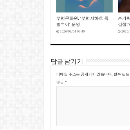
부평문화원, ‘부평지하호 특
손가락
별투어’ 운영
검찰개
2026/08/04 07:49
2026/
답글 남기기
이메일 주소는 공개되지 않습니다.
필수 필
댓글
*