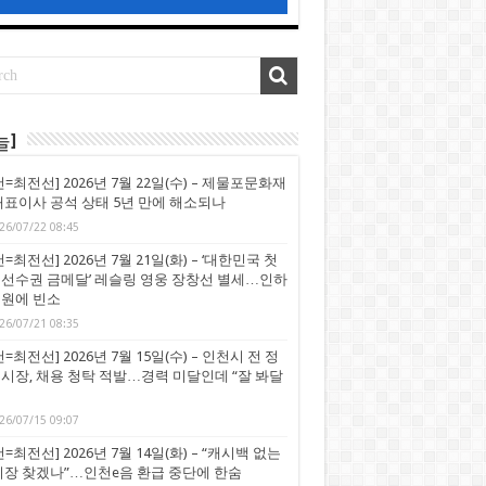
늘]
천=최전선] 2026년 7월 22일(수) – 제물포문화재
대표이사 공석 상태 5년 만에 해소되나
26/07/22 08:45
=최전선] 2026년 7월 21일(화) – ‘대한민국 첫
선수권 금메달’ 레슬링 영웅 장창선 별세…인하
원에 빈소
26/07/21 08:35
=최전선] 2026년 7월 15일(수) – 인천시 전 정
시장, 채용 청탁 적발…경력 미달인데 “잘 봐달
26/07/15 09:07
=최전선] 2026년 7월 14일(화) – “캐시백 없는
시장 찾겠나”…인천e음 환급 중단에 한숨