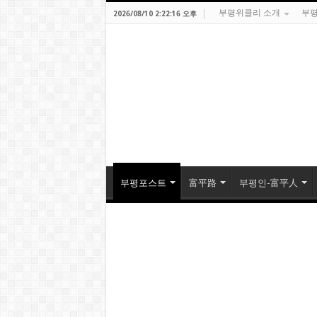
부평위클리 소개
부평
2026/08/10 2:22:16 오후
부평포스트
富平路
부평인-富平人