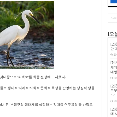
[오
[인
단 
20
[인천
세계
대병
깃대종으로 ‘쇠백로’를 최종 선정해 고시했다.
20
[인천
인 동·식물로 생태적·지리적·사회적·문화적 특성을 반영하는 상징적 생물
무부
라”
20
실시된 ‘부평구의 생태계를 상징하는 깃대종 연구용역’을 바탕으
[인천
데 