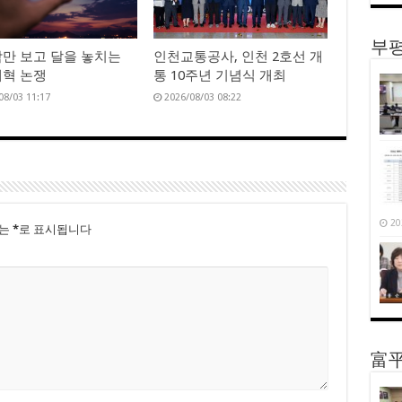
부평
만 보고 달을 놓치는
인천교통공사, 인천 2호선 개
혁 논쟁
통 10주년 기념식 개최
08/03 11:17
2026/08/03 08:22
20
드는
*
로 표시됩니다
富