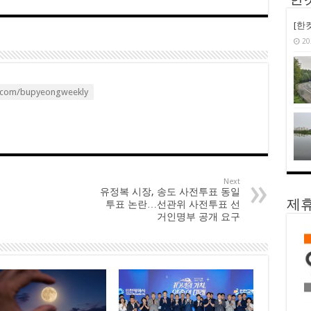
‘한
[한
20
.com/bupyeongweekly
Next
유정복 시장, 송도 사전투표 동일
제휴
투표 논란…선관위 사전투표 선
거인명부 공개 요구