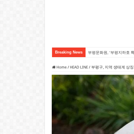
Breaking News
부평문화원, ‘부평지하호 
손가락만 보고 달을 놓치는
Home
/
HEAD LINE
/
부평구, 지역 생태계 상징