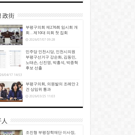
 政街
부평구의회 제276회 임시회 개
회…제10대 의회 첫 집회
2026/07/07 09:28
민주당 인천시당, 인천시의원
부평구선거구 강순화, 김동민,
노태손, 신진영, 박흥석, 박종혁
후보 선출
26/04/17 14:53
부평구의회, 의원발의 조례안 2
건 상임위 통과
2026/03/25 11:03
平人
조진형 부평장학재단 이사장,