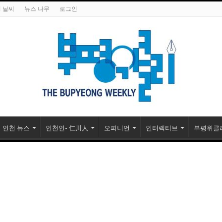
 날씨
뉴스 나무
로그인
인천 뉴스
인천인- 仁川人
오피니언
인터렉티브
부평위클