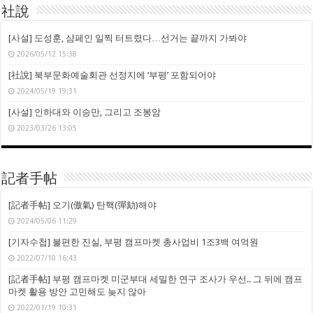
社說
[사설] 도성훈, 샴페인 일찍 터트렸다…선거는 끝까지 가봐야
2026/05/12 15:38
[社說] 북부문화예술회관 선정지에 ‘부평’ 포함되어야
2024/05/19 19:31
[사설] 인하대와 이승만, 그리고 조봉암
2023/03/26 13:05
記者手帖
[記者手帖] 오기(傲氣) 탄핵(彈劾)해야
2024/05/06 11:29
[기자수첩] 불편한 진실, 부평 캠프마켓 총사업비 1조3백 여억원
2022/07/10 16:43
[記者手帖] 부평 캠프마켓 미군부대 세밀한 연구 조사가 우선.. 그 뒤에 캠프
마켓 활용 방안 고민해도 늦지 않아
2022/01/19 10:31