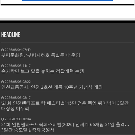
HEADLINE
2026/08/04 07:49
부평문화원, ‘부평지하호 특별투어’ 운영
2026/08/03 11:17
손가락만 보고 달을 놓치는 검찰개혁 논쟁
2026/08/03 08:22
인천교통공사, 인천 2호선 개통 10주년 기념식 개최
2026/08/03 08:17
‘21회 인천펜타포트 락 페스티벌’ 15만 청춘 폭염 뛰어넘어 3일간
대장정 마무리
2026/07/30 10:04
21회 인천펜타포트락페스티벌(2026) 전세계 66개팀 31일 출격…
3일간 송도달빛축제공원서