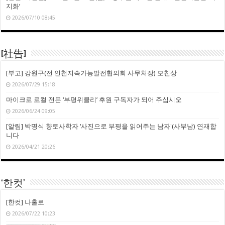
지화’
2026/07/10 08:45
[社告]
[부고] 강원구(전 인천지속가능발전협의회 사무처장) 모친상
2026/07/29 15:18
마이크로 로컬 전문 ‘부평위클리’ 후원 구독자가 되어 주십시오
2026/06/24 09:05
[알림] 박명식 향토사학자 ‘사진으로 부평을 읽어주는 남자'(사부남) 연재합
니다
2026/04/21 20:26
‘한컷’
[한컷] 나홀로
2026/07/22 10:23