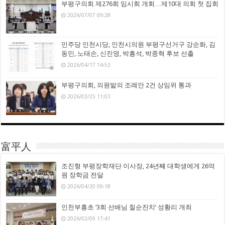
부평구의회 제276회 임시회 개회…제10대 의회 첫 집회
2026/07/07 09:28
민주당 인천시당, 인천시의원 부평구선거구 강순화, 김
동민, 노태손, 신진영, 박흥석, 박종혁 후보 선출
2026/04/17 14:53
부평구의회, 의원발의 조례안 2건 상임위 통과
2026/03/25 11:03
富平人
조진형 부평장학재단 이사장, 24년째 대학생에게 26억
원 장학금 전달
2026/04/20 09:18
인천부흥초 ‘3회 선배님 칠순잔치’ 성황리 개최
2026/02/09 17:41