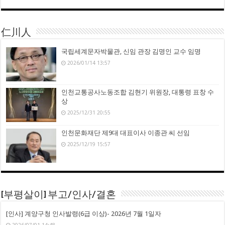
仁川人
국립세계문자박물관, 신임 관장 김명인 교수 임명
2026/01/14 13:57
인천교통공사노동조합 김현기 위원장, 대통령 표창 수
상
2025/12/31 20:55
인천문화재단 제9대 대표이사 이종관 씨 선임
2025/12/19 15:57
[부평살이] 부고/인사/결혼
[인사] 계양구청 인사발령(6급 이상)- 2026년 7월 1일자