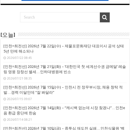
[오늘]
[인천=최전선] 2026년 7월 22일(수) – 제물포문화재단 대표이사 공석 상태
5년 만에 해소되나
2026/07/22 08:45
[인천=최전선] 2026년 7월 21일(화) – ‘대한민국 첫 세계선수권 금메달’ 레슬
링 영웅 장창선 별세…인하대병원에 빈소
2026/07/21 08:35
[인천=최전선] 2026년 7월 15일(수) – 인천시 전 정무부시장, 채용 청탁 적
발…경력 미달인데 “잘 봐달라”
2026/07/15 09:07
[인천=최전선] 2026년 7월 14일(화) – “캐시백 없는데 시장 찾겠나”…인천e
음 환급 중단에 한숨
2026/07/14 08:21
[인천=최전선] 2026년 7월 10일(금) – 중투심 재도전 실패…인천식물원 ‘백