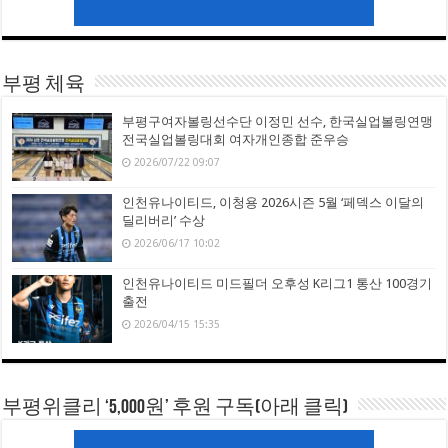
부평 체육
부평구여자볼링선수단 이정민 선수, 한국실업볼링연맹
전국실업볼링대회 여자개인종합 준우승
2026/07/22 09:07
인천유나이티드, 이청용 2026시즌 5월 ‘페덱스 이달의
딜리버리’ 수상
2026/06/17 10:02
인천유나이티드 미드필더 오후성 K리그1 통산 100경기
출전
2026/04/15 15:35
부평위클리 ‘5,000원’ 후원 구독(아래 클릭)