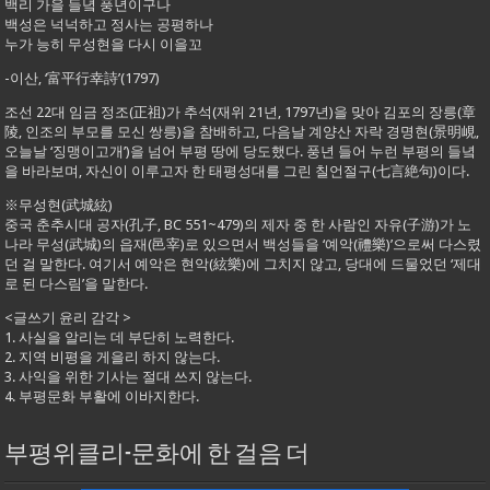
백리 가을 들녘 풍년이구나
백성은 넉넉하고 정사는 공평하나
누가 능히 무성현을 다시 이을꼬
-이산, ‘富平行幸詩’(1797)
조선 22대 임금 정조(正祖)가 추석(재위 21년, 1797년)을 맞아 김포의 장릉(章
陵, 인조의 부모를 모신 쌍릉)을 참배하고, 다음날 계양산 자락 경명현(景明峴,
오늘날 ‘징맹이고개’)을 넘어 부평 땅에 당도했다. 풍년 들어 누런 부평의 들녘
을 바라보며, 자신이 이루고자 한 태평성대를 그린 칠언절구(七言絶句)이다.
※무성현(武城絃)
중국 춘추시대 공자(孔子, BC 551~479)의 제자 중 한 사람인 자유(子游)가 노
나라 무성(武城)의 읍재(邑宰)로 있으면서 백성들을 ‘예악(禮樂)’으로써 다스렸
던 걸 말한다. 여기서 예악은 현악(絃樂)에 그치지 않고, 당대에 드물었던 ‘제대
로 된 다스림’을 말한다.
<글쓰기 윤리 감각 >
1. 사실을 알리는 데 부단히 노력한다.
2. 지역 비평을 게을리 하지 않는다.
3. 사익을 위한 기사는 절대 쓰지 않는다.
4. 부평문화 부활에 이바지한다.
부평위클리-문화에 한 걸음 더