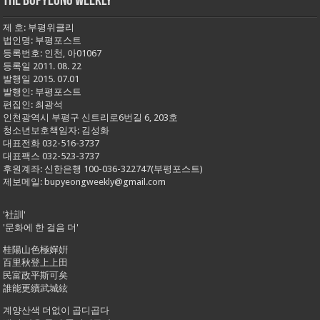
THE BUPYEONG WEEKLY
제 호: 부평위클리
법인명: 부평포스트
등록번호: 인천, 아01067
등록일 2011. 08. 22
발행일 2015. 07.01
발행인: 부평포스트
편집인: 최광석
인천광역시 부평구 신트리로6번길 6, 203호
청소년보호책임자: 김성화
대표전화 032-516-3737
대표팩스 032-523-3737
후원계좌: 신한은행 100-036-322747(부평포스트)
제보메일: bupyeongweekly@gmail.com
'社訓'
'문화에 한 걸음 더'
桂陽山色極嬋姸
百里秋登上上田
民富政平斯可矣
誰能更續武城絃
계양산색 더없이 곱디곱다