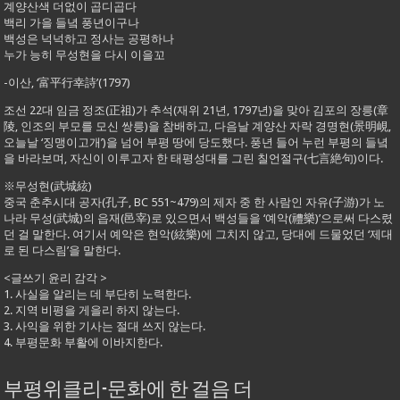
계양산색 더없이 곱디곱다
백리 가을 들녘 풍년이구나
백성은 넉넉하고 정사는 공평하나
누가 능히 무성현을 다시 이을꼬
-이산, ‘富平行幸詩’(1797)
조선 22대 임금 정조(正祖)가 추석(재위 21년, 1797년)을 맞아 김포의 장릉(章
陵, 인조의 부모를 모신 쌍릉)을 참배하고, 다음날 계양산 자락 경명현(景明峴,
오늘날 ‘징맹이고개’)을 넘어 부평 땅에 당도했다. 풍년 들어 누런 부평의 들녘
을 바라보며, 자신이 이루고자 한 태평성대를 그린 칠언절구(七言絶句)이다.
※무성현(武城絃)
중국 춘추시대 공자(孔子, BC 551~479)의 제자 중 한 사람인 자유(子游)가 노
나라 무성(武城)의 읍재(邑宰)로 있으면서 백성들을 ‘예악(禮樂)’으로써 다스렸
던 걸 말한다. 여기서 예악은 현악(絃樂)에 그치지 않고, 당대에 드물었던 ‘제대
로 된 다스림’을 말한다.
<글쓰기 윤리 감각 >
1. 사실을 알리는 데 부단히 노력한다.
2. 지역 비평을 게을리 하지 않는다.
3. 사익을 위한 기사는 절대 쓰지 않는다.
4. 부평문화 부활에 이바지한다.
부평위클리-문화에 한 걸음 더