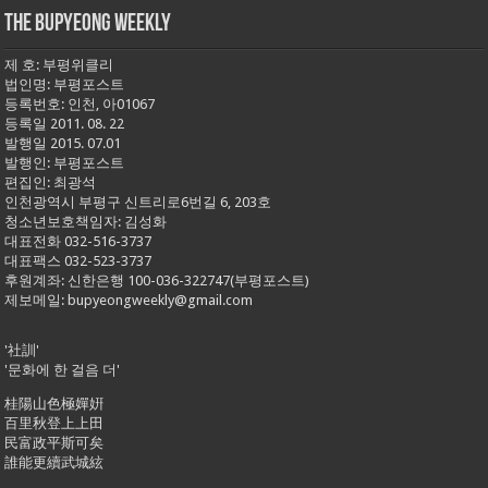
THE BUPYEONG WEEKLY
제 호: 부평위클리
법인명: 부평포스트
등록번호: 인천, 아01067
등록일 2011. 08. 22
발행일 2015. 07.01
발행인: 부평포스트
편집인: 최광석
인천광역시 부평구 신트리로6번길 6, 203호
청소년보호책임자: 김성화
대표전화 032-516-3737
대표팩스 032-523-3737
후원계좌: 신한은행 100-036-322747(부평포스트)
제보메일: bupyeongweekly@gmail.com
'社訓'
'문화에 한 걸음 더'
桂陽山色極嬋姸
百里秋登上上田
民富政平斯可矣
誰能更續武城絃