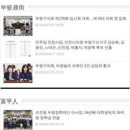
부평 政街
부평구의회 제276회 임시회 개회…제10대 의회 첫 집회
2026/07/07 09:28
민주당 인천시당, 인천시의원 부평구선거구 강순화, 김
동민, 노태손, 신진영, 박흥석, 박종혁 후보 선출
2026/04/17 14:53
부평구의회, 의원발의 조례안 2건 상임위 통과
2026/03/25 11:03
富平人
조진형 부평장학재단 이사장, 24년째 대학생에게 26억
원 장학금 전달
2026/04/20 09:18