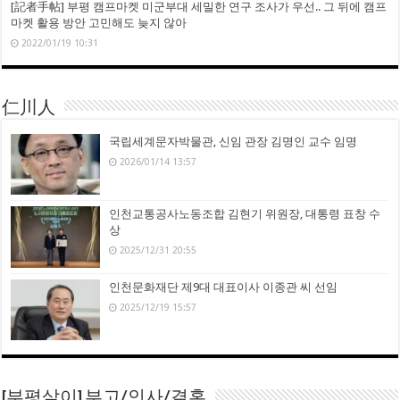
[記者手帖] 부평 캠프마켓 미군부대 세밀한 연구 조사가 우선.. 그 뒤에 캠프
마켓 활용 방안 고민해도 늦지 않아
2022/01/19 10:31
仁川人
국립세계문자박물관, 신임 관장 김명인 교수 임명
2026/01/14 13:57
인천교통공사노동조합 김현기 위원장, 대통령 표창 수
상
2025/12/31 20:55
인천문화재단 제9대 대표이사 이종관 씨 선임
2025/12/19 15:57
[부평살이] 부고/인사/결혼