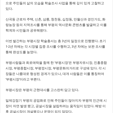
으로 주민들의 삶의 모습을 학술조사 사업을 통해 깊이 있게 고찰하고
있다.
산곡동 근로자 주택, 신촌, 삼릉, 청천동, 십정동, 만월산과 경인가도, 화
랑농장 등의 지역조사를 통해 부평의 역사문화 콘텐츠를 발굴하고 이를
학계와 시민들과 공유해왔다.
이번 발간하는 부평시장 학술총서는 총 3년의 일정으로 진행됐다. 초기
1·2년 차에는 각 시장별 집중 조사를 수행하고, 3년 차에는 보완 조사를
통해 완성도를 높였다.
부평사람들과 희로애락을 함께 한 ‘부평시장’은 부평자유시장, 진흥종합
시장, 부평종합시장, 부평깡시장, 부평문화의거리로 구성돼 있다. 각 시
장들은 나름대로 형성된 경계가 있으나, 대개 사람들은 이를 통칭하여
‘부평시장’이라고 부른다.
부평시장은 부평의 근현대사를 고스란히 담고 있다.
일제강점기 부평의 공업화로 인해 주민들이 많아지자 부평역 인근에 시
장이 자연 발생 됐고, 공설시장을 설립하려는 움직임이 있었다. 해방 이
후 공설시장이 개설됐으나 운영이 되지 않았다.