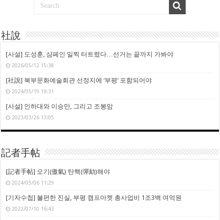
社說
[사설] 도성훈, 샴페인 일찍 터트렸다…선거는 끝까지 가봐야
2026/05/12 15:38
[社說] 북부문화예술회관 선정지에 ‘부평’ 포함되어야
2024/05/19 19:31
[사설] 인하대와 이승만, 그리고 조봉암
2023/03/26 13:05
記者手帖
[記者手帖] 오기(傲氣) 탄핵(彈劾)해야
2024/05/06 11:29
[기자수첩] 불편한 진실, 부평 캠프마켓 총사업비 1조3백 여억원
2022/07/10 16:43