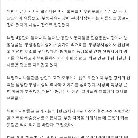
부평 미군기지에서 흘러나온 미제 물품들이 부평문화의거리 일대에서
암암리에 유통됐고, 부평자유시장이 ‘부평시장’이라는 이름으로 공설시
장이 됐다가 사설시장으로 변경됐다.
부평 4공단이 들어서며 늘어난 공단 노동자들은 진흥종합시장에서 생
활용품을, 부평종합시장에서 갖가지 먹거리를, 부평깡시장에서 신선하
고 저렴한 채소를 구매했다. 대형마트의 등장으로 인한 전통시장의 위
기를 극복하고자 부평문화의거리가 탄생 됐고, 최근 인근에 평리단길이
새로운 명소로 자리잡고 있다.
부평역사박물관은 상인과 고객 모두에게 삶의 터전이자 부평 경제의 한
축을 담당한 부평시장의 역사와 이야기를 정리했다. 시장의 특성상 문
헌 자료가 부족했기 때문에 현장에서 상인, 고객들과 호흡하며 조사를
수행했다.
부평역사박물관 관계자는 “이번 조사가 부평시장의 형성과정과 변화상
을 기록한 학술총서로 거듭나고, 부평 지역을 이해하는 데 도움이 되는
뜻깊은 책이 되기를 바란다”고 말했다.
한편, 이번 학술총서는 인천시 공공도서관 및 유관기관에 배포되며, 박