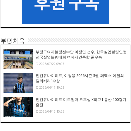
부평 체육
부평구여자볼링선수단 이정민 선수, 한국실업볼링연맹
전국실업볼링대회 여자개인종합 준우승
2026/07/22 09:07
인천유나이티드, 이청용 2026시즌 5월 ‘페덱스 이달의
딜리버리’ 수상
2026/06/17 10:02
인천유나이티드 미드필더 오후성 K리그1 통산 100경기
출전
2026/04/15 15:35