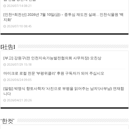
2026/07/14 08:21
[인천=최전선] 2026년 7월 10일(금) – 중투심 재도전 실패…인천식물원 ‘백
지화’
2026/07/10 08:45
[社告]
[부고] 강원구(전 인천지속가능발전협의회 사무처장) 모친상
2026/07/29 15:18
마이크로 로컬 전문 ‘부평위클리’ 후원 구독자가 되어 주십시오
2026/06/24 09:05
[알림] 박명식 향토사학자 ‘사진으로 부평을 읽어주는 남자'(사부남) 연재합
니다
2026/04/21 20:26
‘한컷’