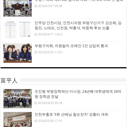
2026/07/07 09:28
민주당 인천시당, 인천시의원 부평구선거구 강순화, 김
동민, 노태손, 신진영, 박흥석, 박종혁 후보 선출
2026/04/17 14:53
부평구의회, 의원발의 조례안 2건 상임위 통과
2026/03/25 11:03
富平人
조진형 부평장학재단 이사장, 24년째 대학생에게 26억
원 장학금 전달
2026/04/20 09:18
인천부흥초 ‘3회 선배님 칠순잔치’ 성황리 개최
2026/02/09 17:41