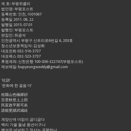
제 호: 부평위클리
법인명: 부평포스트
등록번호: 인천, 아01067
등록일 2011. 08. 22
발행일 2015. 07.01
발행인: 부평포스트
편집인: 최광석
인천광역시 부평구 신트리로6번길 6, 203호
청소년보호책임자: 김성화
대표전화 032-516-3737
대표팩스 032-523-3737
후원계좌: 신한은행 100-036-322747(부평포스트)
제보메일: bupyeongweekly@gmail.com
'社訓'
'문화에 한 걸음 더'
桂陽山色極嬋姸
百里秋登上上田
民富政平斯可矣
誰能更續武城絃
계양산색 더없이 곱디곱다
백리 가을 들녘 풍년이구나
백성은 넉넉하고 정사는 공평하나