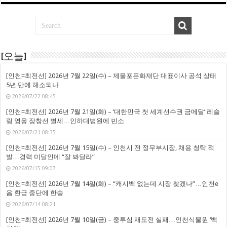
[오늘]
[인천=최전선] 2026년 7월 22일(수) – 제물포문화재단 대표이사 공석 상태
5년 만에 해소되나
2026/07/22 08:45
[인천=최전선] 2026년 7월 21일(화) – ‘대한민국 첫 세계선수권 금메달’ 레슬
링 영웅 장창선 별세…인하대병원에 빈소
2026/07/21 08:35
[인천=최전선] 2026년 7월 15일(수) – 인천시 전 정무부시장, 채용 청탁 적
발…경력 미달인데 “잘 봐달라”
2026/07/15 09:07
[인천=최전선] 2026년 7월 14일(화) – “캐시백 없는데 시장 찾겠나”…인천e
음 환급 중단에 한숨
2026/07/14 08:21
[인천=최전선] 2026년 7월 10일(금) – 중투심 재도전 실패…인천식물원 ‘백