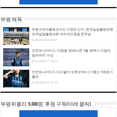
부평 체육
부평구여자볼링선수단 이정민 선수, 한국실업볼링연맹
전국실업볼링대회 여자개인종합 준우승
2026/07/22 09:07
인천유나이티드, 이청용 2026시즌 5월 ‘페덱스 이달의
딜리버리’ 수상
2026/06/17 10:02
인천유나이티드 미드필더 오후성 K리그1 통산 100경기
출전
2026/04/15 15:35
부평위클리 ‘5,000원’ 후원 구독(아래 클릭)