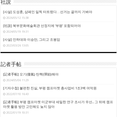
社說
[사설] 도성훈, 샴페인 일찍 터트렸다…선거는 끝까지 가봐야
2026/05/12 15:38
[社說] 북부문화예술회관 선정지에 ‘부평’ 포함되어야
2024/05/19 19:31
[사설] 인하대와 이승만, 그리고 조봉암
2023/03/26 13:05
記者手帖
[記者手帖] 오기(傲氣) 탄핵(彈劾)해야
2024/05/06 11:29
[기자수첩] 불편한 진실, 부평 캠프마켓 총사업비 1조3백 여억원
2022/07/10 16:43
[記者手帖] 부평 캠프마켓 미군부대 세밀한 연구 조사가 우선.. 그 뒤에 캠프
마켓 활용 방안 고민해도 늦지 않아
2022/01/19 10:31