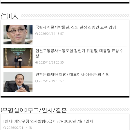
仁川人
국립세계문자박물관, 신임 관장 김명인 교수 임명
2026/01/14 13:57
인천교통공사노동조합 김현기 위원장, 대통령 표창 수
상
2025/12/31 20:55
인천문화재단 제9대 대표이사 이종관 씨 선임
2025/12/19 15:57
[부평살이] 부고/인사/결혼
[인사] 계양구청 인사발령(6급 이상)- 2026년 7월 1일자
2026/07/01 14:48