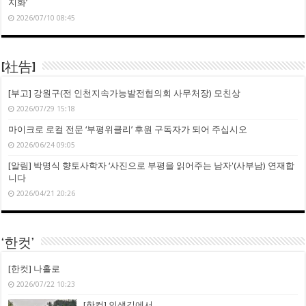
지화’
2026/07/10 08:45
[社告]
[부고] 강원구(전 인천지속가능발전협의회 사무처장) 모친상
2026/07/29 15:18
마이크로 로컬 전문 ‘부평위클리’ 후원 구독자가 되어 주십시오
2026/06/24 09:05
[알림] 박명식 향토사학자 ‘사진으로 부평을 읽어주는 남자'(사부남) 연재합
니다
2026/04/21 20:26
‘한컷’
[한컷] 나홀로
2026/07/22 10:23
[한컷] 인생길에서