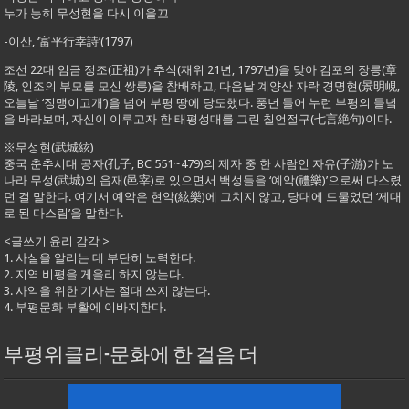
누가 능히 무성현을 다시 이을꼬
-이산, ‘富平行幸詩’(1797)
조선 22대 임금 정조(正祖)가 추석(재위 21년, 1797년)을 맞아 김포의 장릉(章
陵, 인조의 부모를 모신 쌍릉)을 참배하고, 다음날 계양산 자락 경명현(景明峴,
오늘날 ‘징맹이고개’)을 넘어 부평 땅에 당도했다. 풍년 들어 누런 부평의 들녘
을 바라보며, 자신이 이루고자 한 태평성대를 그린 칠언절구(七言絶句)이다.
※무성현(武城絃)
중국 춘추시대 공자(孔子, BC 551~479)의 제자 중 한 사람인 자유(子游)가 노
나라 무성(武城)의 읍재(邑宰)로 있으면서 백성들을 ‘예악(禮樂)’으로써 다스렸
던 걸 말한다. 여기서 예악은 현악(絃樂)에 그치지 않고, 당대에 드물었던 ‘제대
로 된 다스림’을 말한다.
<글쓰기 윤리 감각 >
1. 사실을 알리는 데 부단히 노력한다.
2. 지역 비평을 게을리 하지 않는다.
3. 사익을 위한 기사는 절대 쓰지 않는다.
4. 부평문화 부활에 이바지한다.
부평위클리-문화에 한 걸음 더