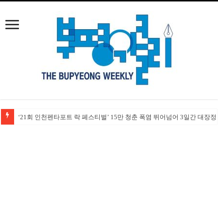
‘21회 인천펜타포트 락 페스티벌’ 15만 청춘 폭염 뛰어넘어 3일간 대장