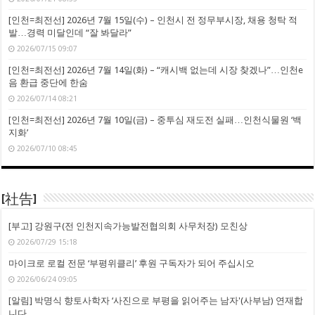
[인천=최전선] 2026년 7월 15일(수) – 인천시 전 정무부시장, 채용 청탁 적
발…경력 미달인데 “잘 봐달라”
2026/07/15 09:07
[인천=최전선] 2026년 7월 14일(화) – “캐시백 없는데 시장 찾겠나”…인천e
음 환급 중단에 한숨
2026/07/14 08:21
[인천=최전선] 2026년 7월 10일(금) – 중투심 재도전 실패…인천식물원 ‘백
지화’
2026/07/10 08:45
[社告]
[부고] 강원구(전 인천지속가능발전협의회 사무처장) 모친상
2026/07/29 15:18
마이크로 로컬 전문 ‘부평위클리’ 후원 구독자가 되어 주십시오
2026/06/24 09:05
[알림] 박명식 향토사학자 ‘사진으로 부평을 읽어주는 남자'(사부남) 연재합
니다