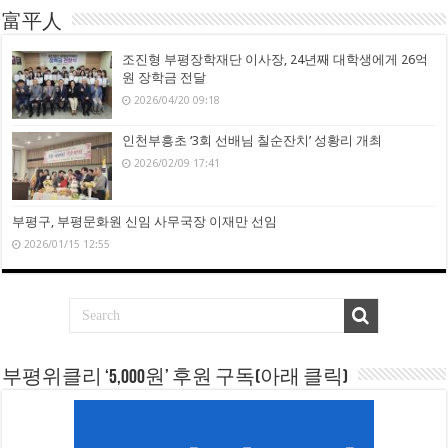
富平人
조진형 부평장학재단 이사장, 24년째 대학생에게 26억
원 장학금 전달
2026/04/20 09:18
인천부흥초 ‘3회 선배님 칠순잔치’ 성황리 개최
2026/02/09 17:41
부평구, 부평문화원 신임 사무국장 이재만 선임
2026/01/15 12:55
부평위클리 ‘5,000원’ 후원 구독(아래 클릭)