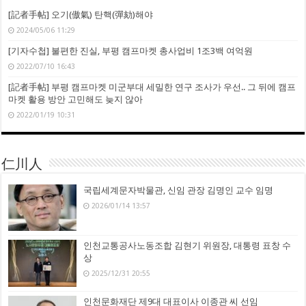
[記者手帖] 오기(傲氣) 탄핵(彈劾)해야
2024/05/06 11:29
[기자수첩] 불편한 진실, 부평 캠프마켓 총사업비 1조3백 여억원
2022/07/10 16:43
[記者手帖] 부평 캠프마켓 미군부대 세밀한 연구 조사가 우선.. 그 뒤에 캠프
마켓 활용 방안 고민해도 늦지 않아
2022/01/19 10:31
仁川人
국립세계문자박물관, 신임 관장 김명인 교수 임명
2026/01/14 13:57
인천교통공사노동조합 김현기 위원장, 대통령 표창 수
상
2025/12/31 20:55
인천문화재단 제9대 대표이사 이종관 씨 선임