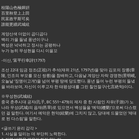
桂陽山色極嬋姸
百里秋登上上田
民富政平斯可矣
誰能更續武城絃
계양산색 더없이 곱디곱다
백리 가을 들녘 풍년이구나
백성은 넉넉하고 정사는 공평하나
누가 능히 무성현을 다시 이을꼬
-이산, ‘富平行幸詩’(1797)
조선 22대 임금 정조(正祖)가 추석(재위 21년, 1797년)을 맞아 김포의 장릉(章
陵, 인조의 부모를 모신 쌍릉)을 참배하고, 다음날 계양산 자락 경명현(景明峴,
오늘날 ‘징맹이고개’)을 넘어 부평 땅에 당도했다. 풍년 들어 누런 부평의 들녘
을 바라보며, 자신이 이루고자 한 태평성대를 그린 칠언절구(七言絶句)이다.
※무성현(武城絃)
중국 춘추시대 공자(孔子, BC 551~479)의 제자 중 한 사람인 자유(子游)가 노
나라 무성(武城)의 읍재(邑宰)로 있으면서 백성들을 ‘예악(禮樂)’으로써 다스렸
던 걸 말한다. 여기서 예악은 현악(絃樂)에 그치지 않고, 당대에 드물었던 ‘제대
로 된 다스림’을 말한다.
<글쓰기 윤리 감각 >
1. 사실을 알리는 데 부단히 노력한다.