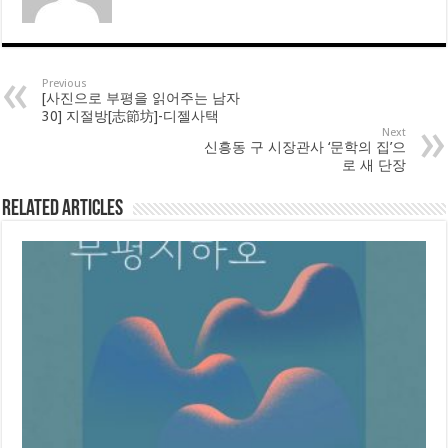
Previous
[사진으로 부평을 읽어주는 남자
30] 지절방[志節坊]-디젤사택
Next
신흥동 구 시장관사 ‘문학의 집’으
로 새 단장
Related Articles