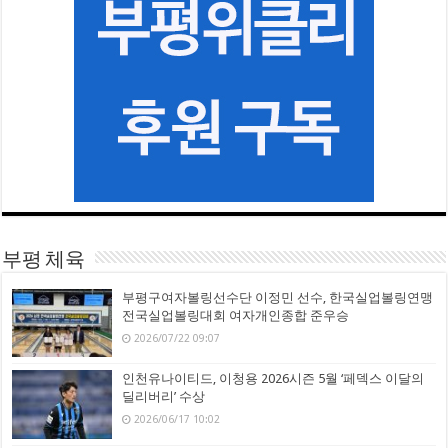
부평 체육
부평구여자볼링선수단 이정민 선수, 한국실업볼링연맹
전국실업볼링대회 여자개인종합 준우승
2026/07/22 09:07
인천유나이티드, 이청용 2026시즌 5월 ‘페덱스 이달의
딜리버리’ 수상
2026/06/17 10:02