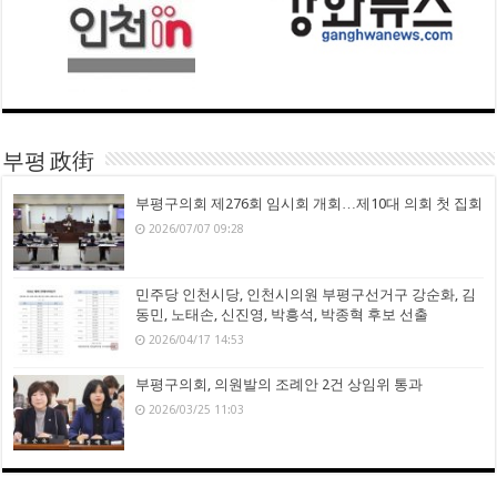
부평 政街
부평구의회 제276회 임시회 개회…제10대 의회 첫 집회
2026/07/07 09:28
민주당 인천시당, 인천시의원 부평구선거구 강순화, 김
동민, 노태손, 신진영, 박흥석, 박종혁 후보 선출
2026/04/17 14:53
부평구의회, 의원발의 조례안 2건 상임위 통과
2026/03/25 11:03