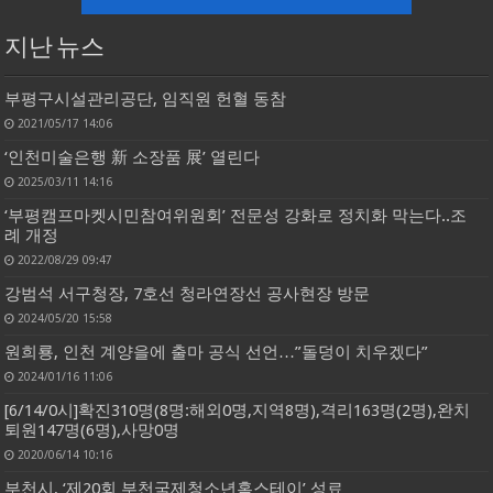
지난 뉴스
부평구시설관리공단, 임직원 헌혈 동참
2021/05/17 14:06
‘인천미술은행 新 소장품 展’ 열린다
2025/03/11 14:16
‘부평캠프마켓시민참여위원회’ 전문성 강화로 정치화 막는다..조
례 개정
2022/08/29 09:47
강범석 서구청장, 7호선 청라연장선 공사현장 방문
2024/05/20 15:58
원희룡, 인천 계양을에 출마 공식 선언…”돌덩이 치우겠다”
2024/01/16 11:06
[6/14/0시]확진310명(8명:해외0명,지역8명),격리163명(2명),완치
퇴원147명(6명),사망0명
2020/06/14 10:16
부천시, ‘제20회 부천국제청소년홈스테이’ 성료