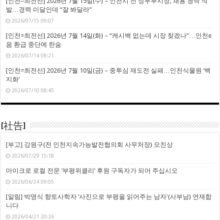
[인천=최전선] 2026년 7월 15일(수) – 인천시 전 정무부시장, 채용 청탁 적
발…경력 미달인데 “잘 봐달라”
2026/07/15 09:07
[인천=최전선] 2026년 7월 14일(화) – “캐시백 없는데 시장 찾겠나”…인천e
음 환급 중단에 한숨
2026/07/14 08:21
[인천=최전선] 2026년 7월 10일(금) – 중투심 재도전 실패…인천식물원 ‘백
지화’
2026/07/10 08:45
[社告]
[부고] 강원구(전 인천지속가능발전협의회 사무처장) 모친상
2026/07/29 15:18
마이크로 로컬 전문 ‘부평위클리’ 후원 구독자가 되어 주십시오
2026/06/24 09:05
[알림] 박명식 향토사학자 ‘사진으로 부평을 읽어주는 남자'(사부남) 연재합
니다
2026/04/21 20:26