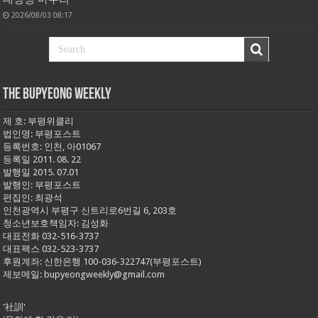
2026/08/03 08:17
THE BUPYEONG WEEKLY
제 호: 부평위클리
법인명: 부평포스트
등록번호: 인천, 아01067
등록일 2011. 08. 22
발행일 2015. 07.01
발행인: 부평포스트
편집인: 최광석
인천광역시 부평구 신트리로6번길 6, 203호
청소년보호책임자: 김성화
대표전화 032-516-3737
대표팩스 032-523-3737
후원계좌: 신한은행 100-036-322747(부평포스트)
제보메일: bupyeongweekly@gmail.com
'社訓'