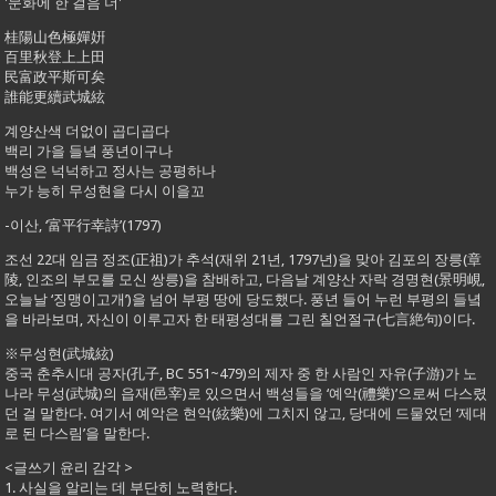
'문화에 한 걸음 더'
桂陽山色極嬋姸
百里秋登上上田
民富政平斯可矣
誰能更續武城絃
계양산색 더없이 곱디곱다
백리 가을 들녘 풍년이구나
백성은 넉넉하고 정사는 공평하나
누가 능히 무성현을 다시 이을꼬
-이산, ‘富平行幸詩’(1797)
조선 22대 임금 정조(正祖)가 추석(재위 21년, 1797년)을 맞아 김포의 장릉(章
陵, 인조의 부모를 모신 쌍릉)을 참배하고, 다음날 계양산 자락 경명현(景明峴,
오늘날 ‘징맹이고개’)을 넘어 부평 땅에 당도했다. 풍년 들어 누런 부평의 들녘
을 바라보며, 자신이 이루고자 한 태평성대를 그린 칠언절구(七言絶句)이다.
※무성현(武城絃)
중국 춘추시대 공자(孔子, BC 551~479)의 제자 중 한 사람인 자유(子游)가 노
나라 무성(武城)의 읍재(邑宰)로 있으면서 백성들을 ‘예악(禮樂)’으로써 다스렸
던 걸 말한다. 여기서 예악은 현악(絃樂)에 그치지 않고, 당대에 드물었던 ‘제대
로 된 다스림’을 말한다.
<글쓰기 윤리 감각 >
1. 사실을 알리는 데 부단히 노력한다.