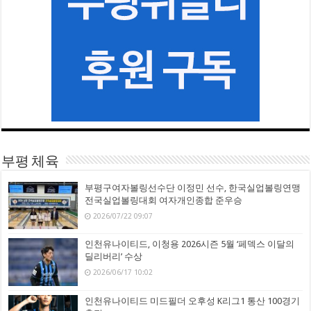
부평 체육
부평구여자볼링선수단 이정민 선수, 한국실업볼링연맹
전국실업볼링대회 여자개인종합 준우승
2026/07/22 09:07
인천유나이티드, 이청용 2026시즌 5월 ‘페덱스 이달의
딜리버리’ 수상
2026/06/17 10:02
인천유나이티드 미드필더 오후성 K리그1 통산 100경기