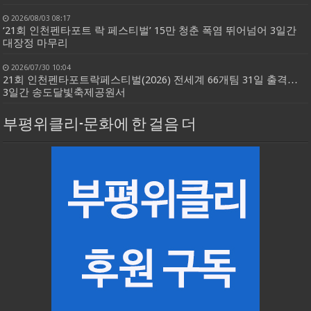
2026/08/03 08:17
‘21회 인천펜타포트 락 페스티벌’ 15만 청춘 폭염 뛰어넘어 3일간
대장정 마무리
2026/07/30 10:04
21회 인천펜타포트락페스티벌(2026) 전세계 66개팀 31일 출격…
3일간 송도달빛축제공원서
부평위클리-문화에 한 걸음 더