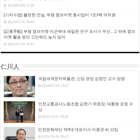
2024/05/06 11:29
[기자수첩] 불편한 진실, 부평 캠프마켓 총사업비 1조3백 여억원
2022/07/10 16:43
[記者手帖] 부평 캠프마켓 미군부대 세밀한 연구 조사가 우선.. 그 뒤에 캠프
마켓 활용 방안 고민해도 늦지 않아
2022/01/19 10:31
仁川人
국립세계문자박물관, 신임 관장 김명인 교수 임명
2026/01/14 13:57
인천교통공사노동조합 김현기 위원장, 대통령 표창 수
상
2025/12/31 20:55
인천문화재단 제9대 대표이사 이종관 씨 선임
2025/12/19 15:57