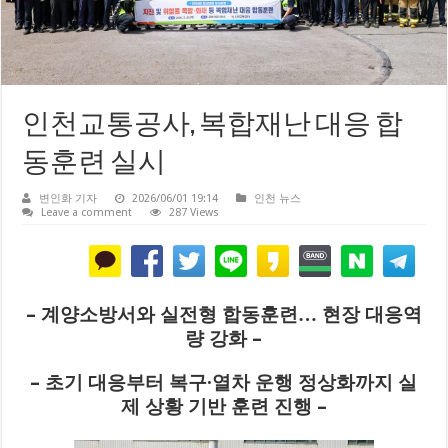
인천교통공사, 복합재난 대응 합
동훈련 실시
변인화 기자
2026/06/01 19:14
인천 뉴스
Leave a comment
287 Views
– 계양소방서와 실전형 합동훈련… 현장 대응역
량 강화 –
– 초기 대응부터 복구·열차 운행 정상화까지 실
제 상황 기반 훈련 진행 –