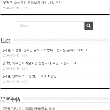
부평구, 소상공인 특례보증 지원 사업 추진
2025/01/10 13:39
社說
[사설] 도성훈, 샴페인 일찍 터트렸다…선거는 끝까지 가봐야
2026/05/12 15:38
[社說] 북부문화예술회관 선정지에 ‘부평’ 포함되어야
2024/05/19 19:31
[사설] 인하대와 이승만, 그리고 조봉암
2023/03/26 13:05
記者手帖
[記者手帖] 오기(傲氣) 탄핵(彈劾)해야