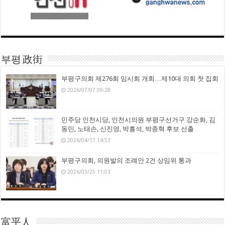
부평 政街
부평구의회 제276회 임시회 개회…제10대 의회 첫 집회
2026/07/07 09:28
민주당 인천시당, 인천시의원 부평구선거구 강순화, 김
동민, 노태손, 신진영, 박흥석, 박종혁 후보 선출
2026/04/17 14:53
부평구의회, 의원발의 조례안 2건 상임위 통과
2026/03/25 11:03
富平人