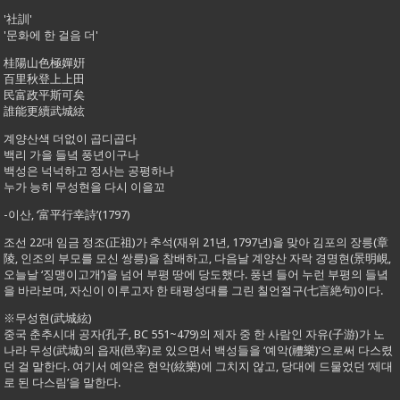
'社訓'
'문화에 한 걸음 더'
桂陽山色極嬋姸
百里秋登上上田
民富政平斯可矣
誰能更續武城絃
계양산색 더없이 곱디곱다
백리 가을 들녘 풍년이구나
백성은 넉넉하고 정사는 공평하나
누가 능히 무성현을 다시 이을꼬
-이산, ‘富平行幸詩’(1797)
조선 22대 임금 정조(正祖)가 추석(재위 21년, 1797년)을 맞아 김포의 장릉(章
陵, 인조의 부모를 모신 쌍릉)을 참배하고, 다음날 계양산 자락 경명현(景明峴,
오늘날 ‘징맹이고개’)을 넘어 부평 땅에 당도했다. 풍년 들어 누런 부평의 들녘
을 바라보며, 자신이 이루고자 한 태평성대를 그린 칠언절구(七言絶句)이다.
※무성현(武城絃)
중국 춘추시대 공자(孔子, BC 551~479)의 제자 중 한 사람인 자유(子游)가 노
나라 무성(武城)의 읍재(邑宰)로 있으면서 백성들을 ‘예악(禮樂)’으로써 다스렸
던 걸 말한다. 여기서 예악은 현악(絃樂)에 그치지 않고, 당대에 드물었던 ‘제대
로 된 다스림’을 말한다.