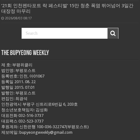
‘21회 인천펜타포트 락 페스티벌’ 15만 청춘 폭염 뛰어넘어 3일간
대장정 마무리
2026/08/03 08:17
THE BUPYEONG WEEKLY
제 호: 부평위클리
법인명: 부평포스트
등록번호: 인천, 아01067
등록일 2011. 08. 22
발행일 2015. 07.01
발행인: 부평포스트
편집인: 최광석
인천광역시 부평구 신트리로6번길 6, 203호
청소년보호책임자: 김성화
대표전화 032-516-3737
대표팩스 032-523-3737
후원계좌: 신한은행 100-036-322747(부평포스트)
제보메일: bupyeongweekly@gmail.com