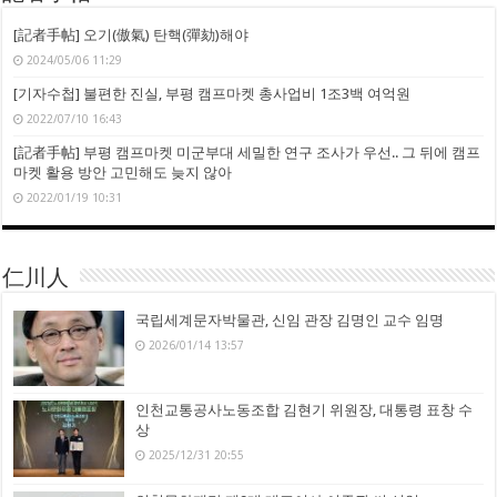
[記者手帖] 오기(傲氣) 탄핵(彈劾)해야
2024/05/06 11:29
[기자수첩] 불편한 진실, 부평 캠프마켓 총사업비 1조3백 여억원
2022/07/10 16:43
[記者手帖] 부평 캠프마켓 미군부대 세밀한 연구 조사가 우선.. 그 뒤에 캠프
마켓 활용 방안 고민해도 늦지 않아
2022/01/19 10:31
仁川人
국립세계문자박물관, 신임 관장 김명인 교수 임명
2026/01/14 13:57
인천교통공사노동조합 김현기 위원장, 대통령 표창 수
상
2025/12/31 20:55