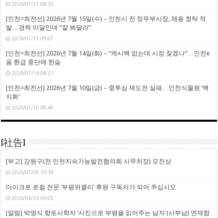
2026/07/21 08:35
[인천=최전선] 2026년 7월 15일(수) – 인천시 전 정무부시장, 채용 청탁 적
발…경력 미달인데 “잘 봐달라”
2026/07/15 09:07
[인천=최전선] 2026년 7월 14일(화) – “캐시백 없는데 시장 찾겠나”…인천e
음 환급 중단에 한숨
2026/07/14 08:21
[인천=최전선] 2026년 7월 10일(금) – 중투심 재도전 실패…인천식물원 ‘백
지화’
2026/07/10 08:45
[社告]
[부고] 강원구(전 인천지속가능발전협의회 사무처장) 모친상
2026/07/29 15:18
마이크로 로컬 전문 ‘부평위클리’ 후원 구독자가 되어 주십시오
2026/06/24 09:05
[알림] 박명식 향토사학자 ‘사진으로 부평을 읽어주는 남자'(사부남) 연재합