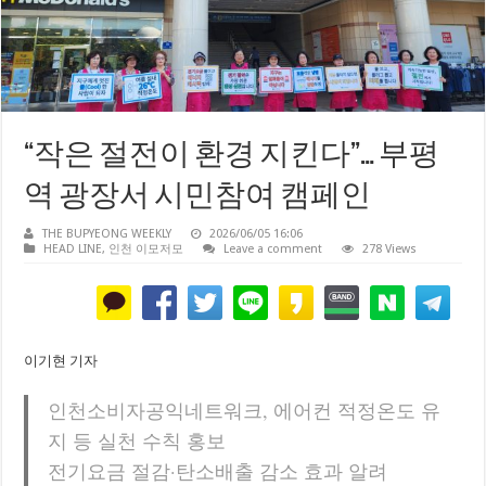
“작은 절전이 환경 지킨다”… 부평
역 광장서 시민참여 캠페인
THE BUPYEONG WEEKLY
2026/06/05 16:06
HEAD LINE
,
인천 이모저모
Leave a comment
278 Views
이기현 기자
인천소비자공익네트워크, 에어컨 적정온도 유
지 등 실천 수칙 홍보
전기요금 절감·탄소배출 감소 효과 알려