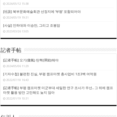
2026/05/12 15:38
[社說] 북부문화예술회관 선정지에 ‘부평’ 포함되어야
2024/05/19 19:31
[사설] 인하대와 이승만, 그리고 조봉암
2023/03/26 13:05
記者手帖
[記者手帖] 오기(傲氣) 탄핵(彈劾)해야
2024/05/06 11:29
[기자수첩] 불편한 진실, 부평 캠프마켓 총사업비 1조3백 여억원
2022/07/10 16:43
[記者手帖] 부평 캠프마켓 미군부대 세밀한 연구 조사가 우선.. 그 뒤에 캠프
마켓 활용 방안 고민해도 늦지 않아
2022/01/19 10:31