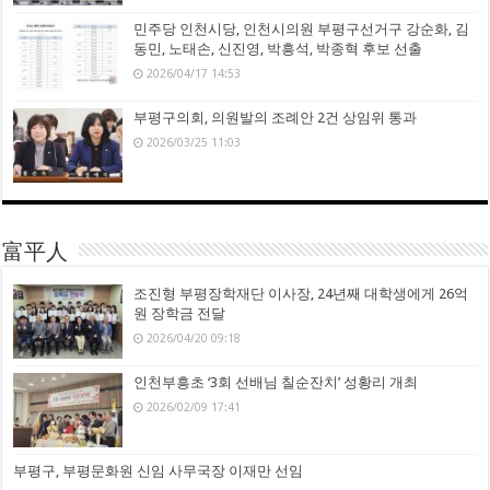
민주당 인천시당, 인천시의원 부평구선거구 강순화, 김
동민, 노태손, 신진영, 박흥석, 박종혁 후보 선출
2026/04/17 14:53
부평구의회, 의원발의 조례안 2건 상임위 통과
2026/03/25 11:03
富平人
조진형 부평장학재단 이사장, 24년째 대학생에게 26억
원 장학금 전달
2026/04/20 09:18
인천부흥초 ‘3회 선배님 칠순잔치’ 성황리 개최
2026/02/09 17:41
부평구, 부평문화원 신임 사무국장 이재만 선임