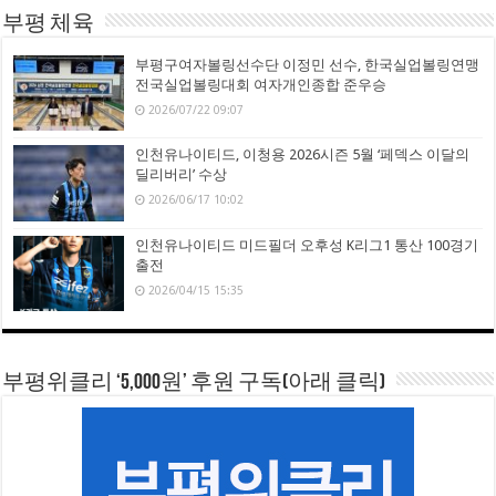
부평 체육
부평구여자볼링선수단 이정민 선수, 한국실업볼링연맹
전국실업볼링대회 여자개인종합 준우승
2026/07/22 09:07
인천유나이티드, 이청용 2026시즌 5월 ‘페덱스 이달의
딜리버리’ 수상
2026/06/17 10:02
인천유나이티드 미드필더 오후성 K리그1 통산 100경기
출전
2026/04/15 15:35
부평위클리 ‘5,000원’ 후원 구독(아래 클릭)