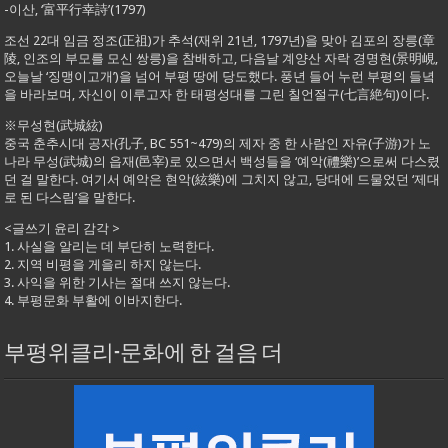
-이산, ‘富平行幸詩’(1797)
조선 22대 임금 정조(正祖)가 추석(재위 21년, 1797년)을 맞아 김포의 장릉(章
陵, 인조의 부모를 모신 쌍릉)을 참배하고, 다음날 계양산 자락 경명현(景明峴,
오늘날 ‘징맹이고개’)을 넘어 부평 땅에 당도했다. 풍년 들어 누런 부평의 들녘
을 바라보며, 자신이 이루고자 한 태평성대를 그린 칠언절구(七言絶句)이다.
※무성현(武城絃)
중국 춘추시대 공자(孔子, BC 551~479)의 제자 중 한 사람인 자유(子游)가 노
나라 무성(武城)의 읍재(邑宰)로 있으면서 백성들을 ‘예악(禮樂)’으로써 다스렸
던 걸 말한다. 여기서 예악은 현악(絃樂)에 그치지 않고, 당대에 드물었던 ‘제대
로 된 다스림’을 말한다.
<글쓰기 윤리 감각 >
1. 사실을 알리는 데 부단히 노력한다.
2. 지역 비평을 게을리 하지 않는다.
3. 사익을 위한 기사는 절대 쓰지 않는다.
4. 부평문화 부활에 이바지한다.
부평위클리-문화에 한 걸음 더