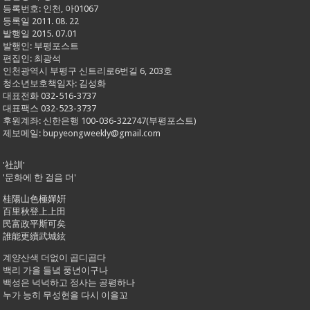
등록번호: 인천, 아01067
등록일 2011. 08. 22
발행일 2015. 07.01
발행인: 부평포스트
편집인: 최광석
인천광역시 부평구 신트리로6번길 6, 203호
청소년보호책임자: 김성화
대표전화 032-516-3737
대표팩스 032-523-3737
후원계좌: 신한은행 100-036-322747(부평포스트)
제보메일: bupyeongweekly@gmail.com
'社訓'
'문화에 한 걸음 더'
桂陽山色極嬋姸
百里秋登上上田
民富政平斯可矣
誰能更續武城絃
계양산색 더없이 곱디곱다
백리 가을 들녘 풍년이구나
백성은 넉넉하고 정사는 공평하나
누가 능히 무성현을 다시 이을꼬