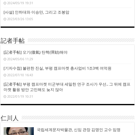
2024/05/19 19:31
[사설] 인하대와 이승만, 그리고 조봉암
2023/03/26 13:05
記者手帖
[記者手帖] 오기(傲氣) 탄핵(彈劾)해야
2024/05/06 11:29
[기자수첩] 불편한 진실, 부평 캠프마켓 총사업비 1조3백 여억원
2022/07/10 16:43
[記者手帖] 부평 캠프마켓 미군부대 세밀한 연구 조사가 우선.. 그 뒤에 캠프
마켓 활용 방안 고민해도 늦지 않아
2022/01/19 10:31
仁川人
국립세계문자박물관, 신임 관장 김명인 교수 임명