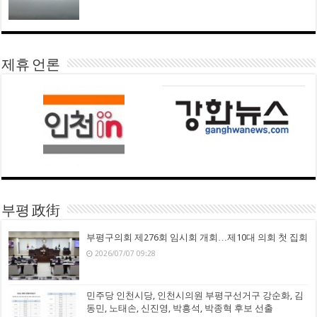
제휴 언론
부평 政街
부평구의회 제276회 임시회 개회…제10대 의회 첫 집회
2026/07/07 09:28
민주당 인천시당, 인천시의원 부평구선거구 강순화, 김
동민, 노태손, 신진영, 박흥석, 박종혁 후보 선출