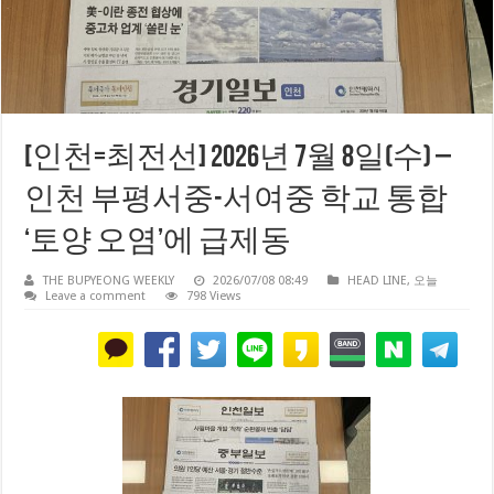
[인천=최전선] 2026년 7월 8일(수) –
인천 부평서중-서여중 학교 통합
‘토양 오염’에 급제동
THE BUPYEONG WEEKLY
2026/07/08 08:49
HEAD LINE
,
오늘
Leave a comment
798 Views