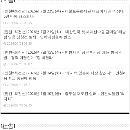
[오늘]
[인천=최전선] 2026년 7월 22일(수) – 제물포문화재단 대표이사 공석 상태
5년 만에 해소되나
2026/07/22 08:45
[인천=최전선] 2026년 7월 21일(화) – ‘대한민국 첫 세계선수권 금메달’ 레슬
링 영웅 장창선 별세…인하대병원에 빈소
2026/07/21 08:35
[인천=최전선] 2026년 7월 15일(수) – 인천시 전 정무부시장, 채용 청탁 적
발…경력 미달인데 “잘 봐달라”
2026/07/15 09:07
[인천=최전선] 2026년 7월 14일(화) – “캐시백 없는데 시장 찾겠나”…인천e
음 환급 중단에 한숨
2026/07/14 08:21
[인천=최전선] 2026년 7월 10일(금) – 중투심 재도전 실패…인천식물원 ‘백
지화’
2026/07/10 08:45
[社告]