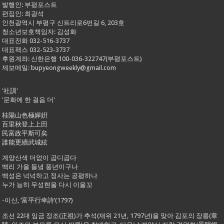
발행인: 부평포스트
편집인: 최광석
인천광역시 부평구 신트리로6번길 6, 203호
청소년보호책임자: 김성화
대표전화 032-516-3737
대표팩스 032-523-3737
후원계좌: 신한은행 100-036-322747(부평포스트)
제보메일: bupyeongweekly@gmail.com
'社訓'
'문화에 한 걸음 더'
桂陽山色極嬋姸
百里秋登上上田
民富政平斯可矣
誰能更續武城絃
계양산색 더없이 곱디곱다
백리 가을 들녘 풍년이구나
백성은 넉넉하고 정사는 공평하나
누가 능히 무성현을 다시 이을꼬
-이산, ‘富平行幸詩’(1797)
조선 22대 임금 정조(正祖)가 추석(재위 21년, 1797년)을 맞아 김포의 장릉(章