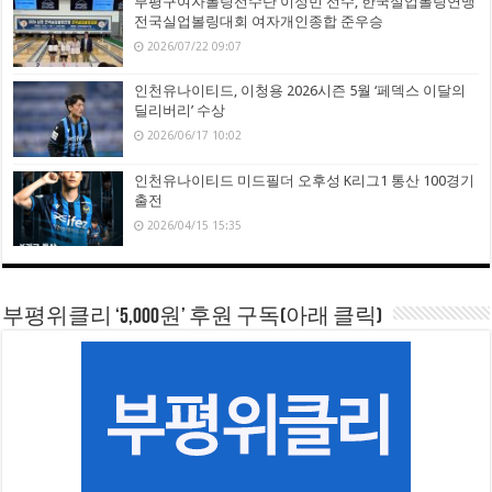
부평구여자볼링선수단 이정민 선수, 한국실업볼링연맹
전국실업볼링대회 여자개인종합 준우승
2026/07/22 09:07
인천유나이티드, 이청용 2026시즌 5월 ‘페덱스 이달의
딜리버리’ 수상
2026/06/17 10:02
인천유나이티드 미드필더 오후성 K리그1 통산 100경기
출전
2026/04/15 15:35
부평위클리 ‘5,000원’ 후원 구독(아래 클릭)