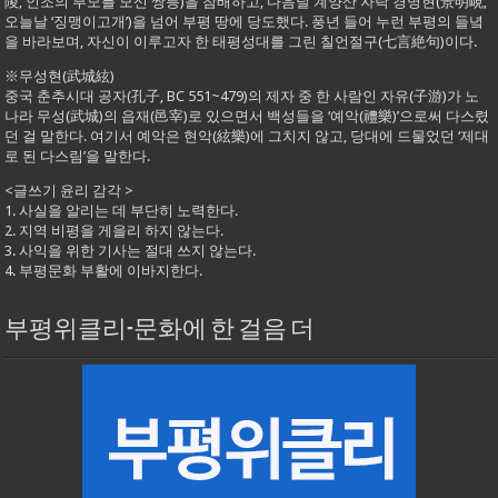
陵, 인조의 부모를 모신 쌍릉)을 참배하고, 다음날 계양산 자락 경명현(景明峴,
오늘날 ‘징맹이고개’)을 넘어 부평 땅에 당도했다. 풍년 들어 누런 부평의 들녘
을 바라보며, 자신이 이루고자 한 태평성대를 그린 칠언절구(七言絶句)이다.
※무성현(武城絃)
중국 춘추시대 공자(孔子, BC 551~479)의 제자 중 한 사람인 자유(子游)가 노
나라 무성(武城)의 읍재(邑宰)로 있으면서 백성들을 ‘예악(禮樂)’으로써 다스렸
던 걸 말한다. 여기서 예악은 현악(絃樂)에 그치지 않고, 당대에 드물었던 ‘제대
로 된 다스림’을 말한다.
<글쓰기 윤리 감각 >
1. 사실을 알리는 데 부단히 노력한다.
2. 지역 비평을 게을리 하지 않는다.
3. 사익을 위한 기사는 절대 쓰지 않는다.
4. 부평문화 부활에 이바지한다.
부평위클리-문화에 한 걸음 더