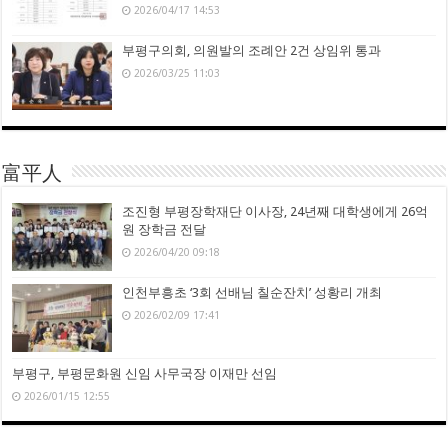
2026/04/17 14:53
부평구의회, 의원발의 조례안 2건 상임위 통과
2026/03/25 11:03
富平人
조진형 부평장학재단 이사장, 24년째 대학생에게 26억
원 장학금 전달
2026/04/20 09:18
인천부흥초 ‘3회 선배님 칠순잔치’ 성황리 개최
2026/02/09 17:41
부평구, 부평문화원 신임 사무국장 이재만 선임
2026/01/15 12:55